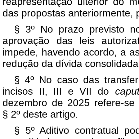
reapresentação ulterior do m
das propostas anteriormente, 
§ 3º No prazo previsto n
aprovação das leis autoriz
impede, havendo acordo, a ass
redução da dívida consolidada,
§ 4º No caso das transfer
incisos II, III e VII do
capu
dezembro de 2025 refere-se
§ 2º deste artigo.
§ 5º Aditivo contratual po