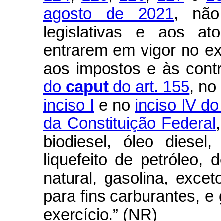
agosto de 2021
, não
legislativas e aos a
entrarem em vigor no ex
aos impostos e às cont
do
caput
do art. 155
, no
inciso I
e no
inciso IV do
da Constituição Federal
biodiesel, óleo diese
liquefeito de petróleo,
natural, gasolina, excet
para fins carburantes, e 
exercício.” (NR)