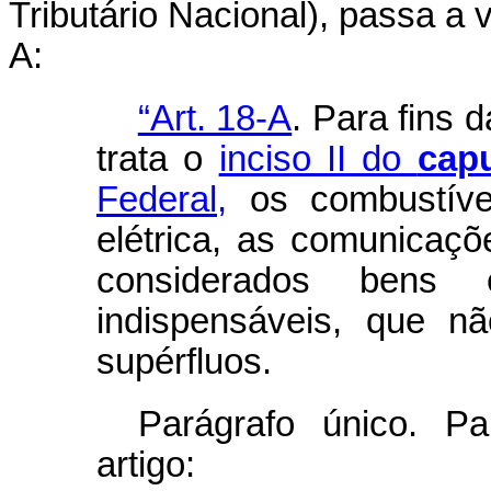
Tributário Nacional), passa a v
A:
“Art. 18-A
. Para fins 
trata o
inciso II do
cap
Federal,
os combustívei
elétrica, as comunicaçõ
considerados bens 
indispensáveis, que n
supérfluos.
Parágrafo único. Pa
artigo: