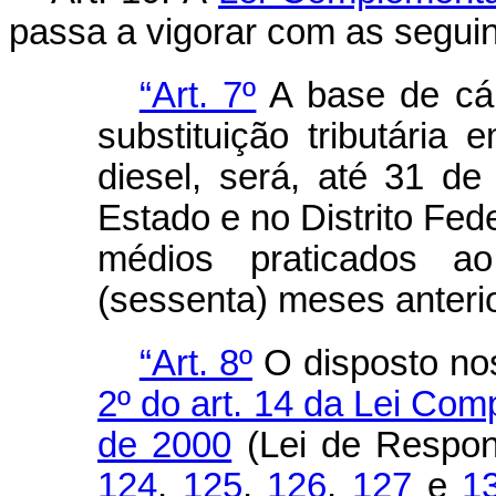
passa a vigorar com as seguin
“Art. 7º
A base de cál
substituição tributári
diesel, será, até 31 
Estado e no Distrito Fed
médios praticados a
(sessenta) meses anterio
“Art. 8º
O disposto n
2º do art. 14 da Lei Com
de 2000
(Lei de Respons
124
,
125
,
126
,
127
e
1