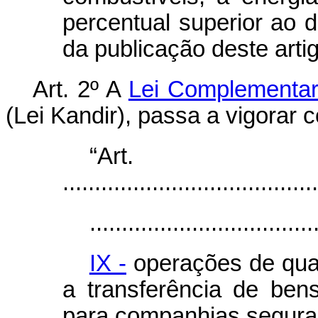
percentual superior ao d
da publicação deste artig
Art. 2º A
Lei Complementar
(Lei Kandir), passa a vigorar 
“Ar
........................................
...................................
IX -
operações de qual
a transferência de ben
para companhias segura