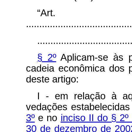
“Ar
........................................
...................................
§ 2º
Aplicam-se às p
cadeia econômica dos p
deste artigo:
I - em relação à aq
vedações estabelecida
3º
e no
inciso II do § 2º
30 de dezembro de 200