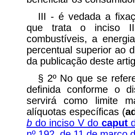
III - é vedada a fixa
que trata o inciso I
combustíveis, a energia
percentual superior ao d
da publicação deste arti
§ 2º No que se refere
definida conforme o d
servirá como limite m
alíquotas específicas (
a
b
do inciso V do
caput
d
nº 192, de 11 de março 