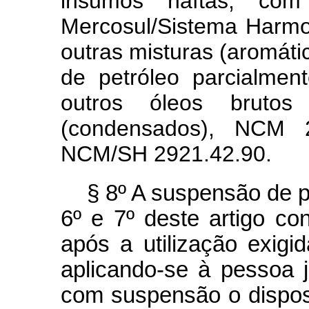
insumos naftas, co
Mercosul/Sistema Harm
outras misturas (aromát
de petróleo parcialmen
outros óleos brutos
(condensados), NCM 27
NCM/SH 2921.42.90.
§ 8º A suspensão de 
6º e 7º deste artigo co
após a utilização exigid
aplicando-se à pessoa j
com suspensão o dispo