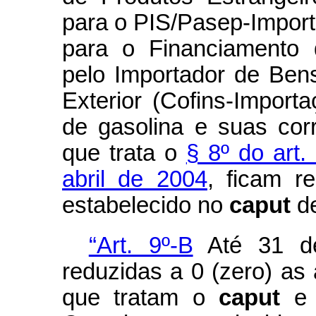
para o PIS/Pasep-Import
para o Financiamento 
pelo Importador de Ben
Exterior (Cofins-Import
de gasolina e suas cor
que trata o
§ 8º do art.
abril de 2004
, ficam r
estabelecido no
caput
d
“Art. 9º-B
Até 31 de
reduzidas a 0 (zero) as 
que tratam o
caput
e 