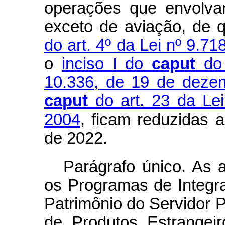
operações que envolva
exceto de aviação, de 
do art. 4º da Lei nº 9.7
o
inciso I do
caput
do 
10.336, de 19 de deze
caput
do art. 23 da Lei
2004
, ficam reduzidas 
de 2022.
Parágrafo único. As a
os Programas de Integr
Patrimônio do Servidor P
de Produtos Estrangeir