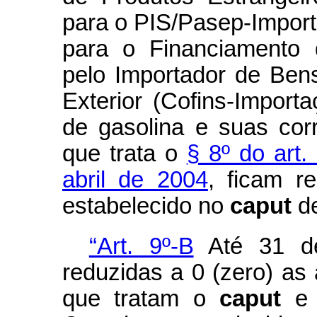
para o PIS/Pasep-Import
para o Financiamento 
pelo Importador de Ben
Exterior (Cofins-Import
de gasolina e suas cor
que trata o
§ 8º do art.
abril de 2004
, ficam r
estabelecido no
caput
d
“Art. 9º-B
Até 31 de
reduzidas a 0 (zero) as 
que tratam o
caput
e 