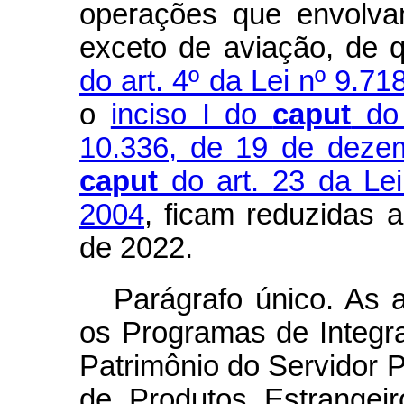
operações que envolva
exceto de aviação, de 
do art. 4º da Lei nº 9.7
o
inciso I do
caput
do 
10.336, de 19 de deze
caput
do art. 23 da Lei
2004
, ficam reduzidas 
de 2022.
Parágrafo único. As a
os Programas de Integr
Patrimônio do Servidor P
de Produtos Estrangeir