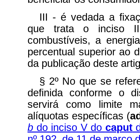
III - é vedada a fixa
que trata o inciso I
combustíveis, a energia
percentual superior ao d
da publicação deste arti
§ 2º No que se refere
definida conforme o d
servirá como limite m
alíquotas específicas (
a
b
do inciso V do
caput
d
nº 192, de 11 de março 