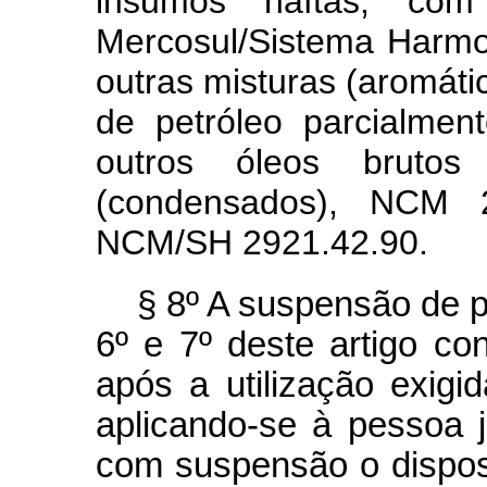
insumos naftas, co
Mercosul/Sistema Harm
outras misturas (aromát
de petróleo parcialmen
outros óleos brutos
(condensados), NCM 27
NCM/SH 2921.42.90.
§ 8º A suspensão de 
6º e 7º deste artigo co
após a utilização exigid
aplicando-se à pessoa j
com suspensão o dispo