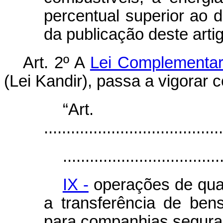
percentual superior ao d
da publicação deste artig
Art. 2º A
Lei Complementar
(Lei Kandir), passa a vigorar 
“Ar
........................................
...................................
IX -
operações de qual
a transferência de ben
para companhias segura