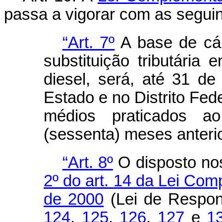
passa a vigorar com as seguin
“Art. 7º
A base de cál
substituição tributári
diesel, será, até 31 
Estado e no Distrito Fed
médios praticados a
(sessenta) meses anterio
“Art. 8º
O disposto n
2º do art. 14 da Lei Com
de 2000
(Lei de Respons
124
,
125
,
126
,
127
e
1