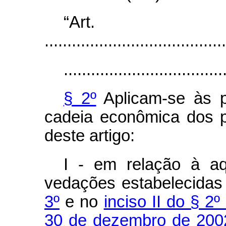
“Ar
........................................
...................................
§ 2º
Aplicam-se às p
cadeia econômica dos p
deste artigo:
I - em relação à aq
vedações estabelecida
3º
e no
inciso II do § 2º
30 de dezembro de 200