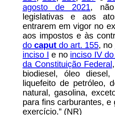
agosto de 2021
, não
legislativas e aos a
entrarem em vigor no ex
aos impostos e às cont
do
caput
do art. 155
, no
inciso I
e no
inciso IV do
da Constituição Federal
biodiesel, óleo diese
liquefeito de petróleo,
natural, gasolina, excet
para fins carburantes, e 
exercício.” (NR)