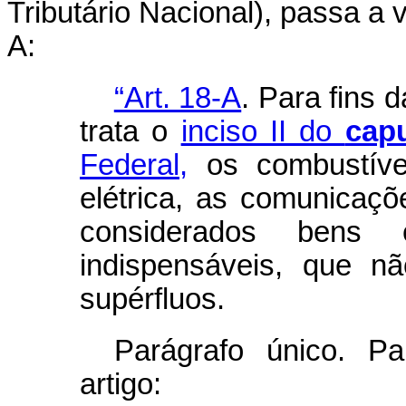
Tributário Nacional), passa a v
A:
“Art. 18-A
. Para fins 
trata o
inciso II do
cap
Federal,
os combustívei
elétrica, as comunicaçõ
considerados bens 
indispensáveis, que n
supérfluos.
Parágrafo único. Pa
artigo: