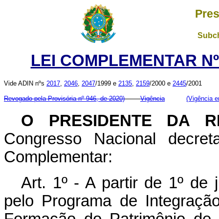
Pres
Subch
LEI COMPLEMENTAR Nº 
Vide ADIN nºs
2017
,
2046
,
2047
/1999 e
2135
,
2159
/2000 e
2445
/2001
Revogado pela Provisória nº 946, de 2020)
Vigência
(Vig
ência e
O PRESIDENTE DA R
Congresso Nacional decret
Complementar:
Art. 1º - A partir de 1º de
pelo Programa de Integraçã