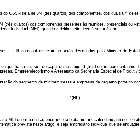
es do CGSN será de 3/4 (três quartos) dos componentes, dos quais um deles
4 (três quartos) dos componentes presentes às reuniões, presenciais ou vir
edor Individual (MEI), quando a deliberação deverá ser unânime.
..................................................................
sos I e III do
caput
deste artigo serão designados pelo Ministro de Esta
e que trata o inciso I do
caput
deste artigo, 3 (três) serão representantes d
sas, Empreendedorismo e Artesanato da Secretaria Especial de Produtividad
entação do segmento de microempresas e empresas de pequeno porte no comi
.........................................................” (NR)
..................................................
se MEI quem tenha auferido receita bruta, no ano-calendário anterior, de até
emática prevista neste artigo, e seja empresário individual que se enquadre 