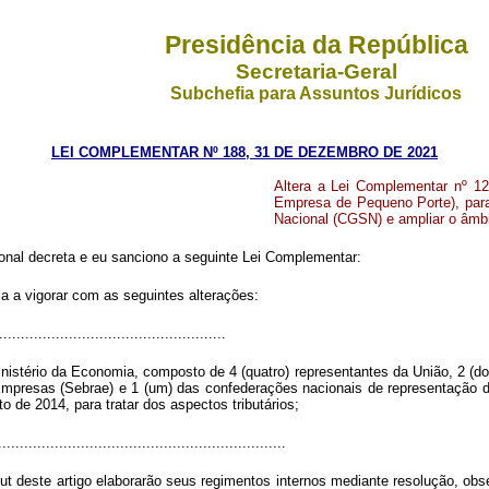
Presidência da República
Secretaria-Geral
Subchefia para Assuntos Jurídicos
LEI COMPLEMENTAR Nº 188, 31 DE DEZEMBRO DE 2021
Altera a Lei Complementar nº 1
Empresa de Pequeno Porte), par
Nacional (CGSN) e ampliar o âmbit
nal decreta e eu sanciono a seguinte Lei Complementar:
sa a vigorar com as seguintes alterações:
...................................................
stério da Economia, composto de 4 (quatro) representantes da União, 2 (dois
 Empresas (Sebrae) e 1 (um) das confederações nacionais de representaçã
o de 2014, para tratar dos aspectos tributários;
..................................................................
ut
deste artigo elaborarão seus regimentos internos mediante resolução, ob