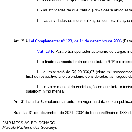
II - as atividades de que trata o § 4º-B deste artigo e
III - as atividades de industrialização, comercialização
...............................................................................
Art. 2º A
Lei Complementar nº 123, de 14 de dezembro de 2006
(Esta
“Art. 18-F
. Para o transportador autônomo de cargas in
I - o limite da receita bruta de que trata o § 1º e o i
II - o limite será de R$ 20.966,67 (vinte mil novecen
final do respectivo ano-calendário, consideradas as frações d
III - o valor mensal da contribuição de que trata o inc
salário-mínimo mensal.”
Art. 3º Esta Lei Complementar entra em vigor na data de sua public
o
o
Brasília, 31 de dezembro de 2021; 200
da Independência e 133
da
JAIR MESSIAS BOLSONARO
Marcelo Pacheco dos Guaranys