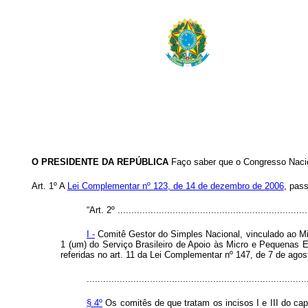
O PRESIDENTE DA REPÚBLICA
Faço saber que o Congresso Nacio
Art. 1º A
Lei Complementar nº 123, de 14 de dezembro de 2006
, pas
“Art. 2º ......................................................................
I -
Comitê Gestor do Simples Nacional, vinculado ao Mini
1 (um) do Serviço Brasileiro de Apoio às Micro e Pequenas
referidas no art. 11 da Lei Complementar nº 147, de 7 de agost
................................................................................
§ 4º
Os comitês de que tratam os incisos I e III do
cap