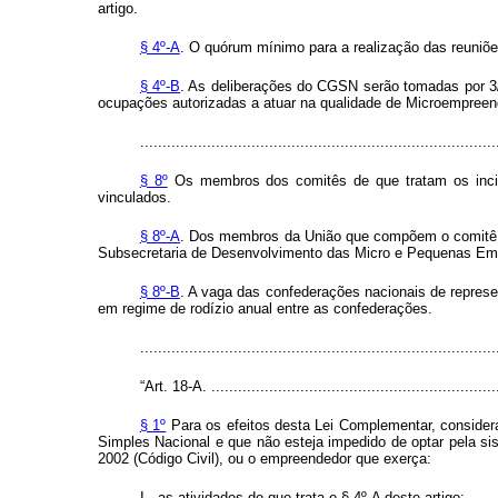
artigo.
§ 4º-A
. O quórum mínimo para a realização das reuniõ
§ 4º-B
. As deliberações do CGSN serão tomadas por 3/
ocupações autorizadas a atuar na qualidade de Microempreend
................................................................................
§ 8º
Os membros dos comitês de que tratam os inci
vinculados.
§ 8º-A
. Dos membros da União que compõem o comitê d
Subsecretaria de Desenvolvimento das Micro e Pequenas Empre
§ 8º-B
. A vaga das confederações nacionais de repres
em regime de rodízio anual entre as confederações.
...............................................................................
“Art. 18-A. ..................................................................
§ 1º
Para os efeitos desta Lei Complementar, considera-
Simples Nacional e que não esteja impedido de optar pela sist
2002 (Código Civil), ou o empreendedor que exerça:
I - as atividades de que trata o § 4º-A deste artigo;