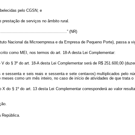
stabelecidas pelo CGSN; e
 e prestação de serviços no âmbito rural.
.........................................................” (NR)
tuto Nacional da Microempresa e da Empresa de Pequeno Porte), passa a vigo
scrito como MEI, nos termos do art. 18-A desta Lei Complementar:
nciso V do § 3º do art. 18-A desta Lei Complementar será de R$ 251.600,00 (duz
tos e sessenta e seis reais e sessenta e sete centavos) multiplicados pelo 
e meses como um mês inteiro, no caso de início de atividades de que trata o
iso X do § 1º do art. 13 desta Lei Complementar corresponderá ao valor resul
ação.
 República.