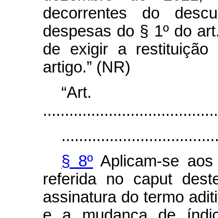
decorrentes do descu
despesas do § 1º do art
de exigir a restituição
artigo.” (NR)
“Art
........................................
...................................
§ 8º
Aplicam-se aos 
referida no
caput
deste
assinatura do termo adit
e a mudança de índice