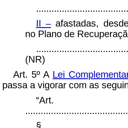
...................................
II –
afastadas, desde
no Plano de Recuperação
...................................
(NR)
Art. 5º
A
Lei Complementar
passa a vigorar com as seguin
“Ar
........................................
§