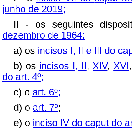
junho de 2019;
II - os seguintes dispos
dezembro de 1964:
a) os
incisos I, II e III do
cap
b) os
incisos I, II
,
XIV
,
XVI
do art. 4º;
c) o
art. 6º;
d) o
art. 7º
;
e) o
inciso IV do
caput
do ar