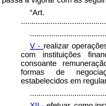
passa a vigorar com as seguin
“Ar
........................................
...................................
V -
realizar operaçõ
com instituições fina
consoante remuneração,
formas de negocia
estabelecidos em regula
...................................
XII -
efetuar, como ins