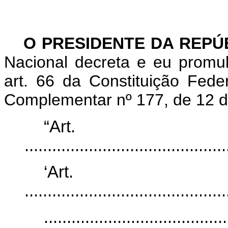
O PRESIDENTE DA REPÚ
Nacional decreta e eu promu
art. 66 da Constituição Fede
Complementar nº 177, de 12 d
“Ar
............................................
‘Ar
............................................
........................................