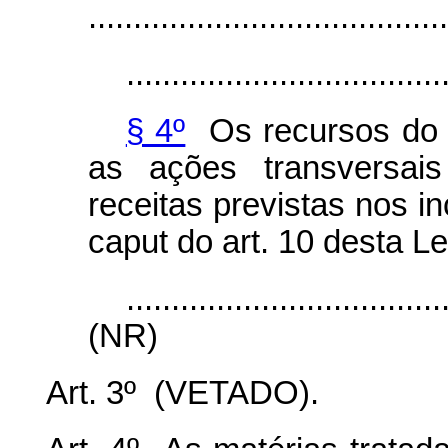
........................................
...................................
§ 4º
Os recursos do 
as ações transversai
receitas previstas nos in
caput
do art. 10 desta Le
...................................
(NR)
Art. 3º (VETADO).