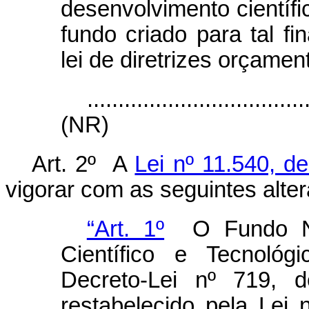
desenvolvimento científi
fundo criado para tal fi
lei de diretrizes orçamen
...................................
(NR)
Art. 2º A
Lei nº 11.540, 
vigorar com as seguintes alte
“Art. 1º
O Fundo Nac
Científico e Tecnológ
Decreto-Lei nº 719, 
restabelecido pela Lei 