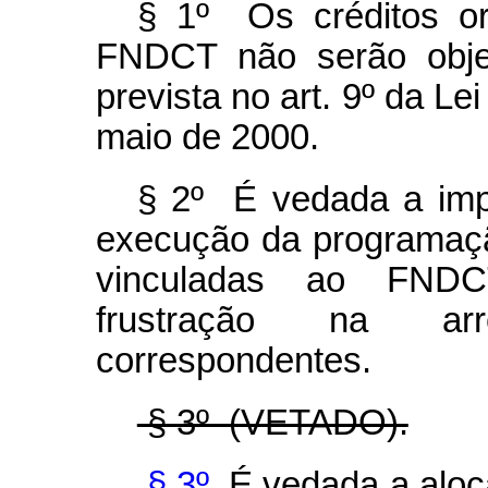
§ 1º Os créditos o
FNDCT não serão obje
prevista no art. 9º da L
maio de 2000.
§ 2º É vedada a impo
execução da programação
vinculadas ao FNDC
frustração na arr
correspondentes.
§ 3º (VETADO).
§ 3º
É vedada a aloca