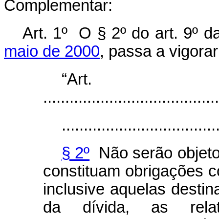
Complementar:
Art. 1º
O § 2º do art. 9º 
maio de 2000
, passa a vigora
“Ar
........................................
...................................
§ 2º
Não serão objeto
constituam obrigações co
inclusive aquelas desti
da dívida, as rel