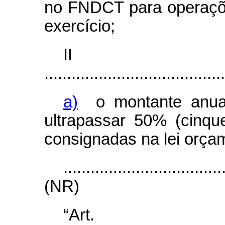
no FNDCT para operaçõ
exercício;
I
........................................
a)
o montante anual
ultrapassar 50% (cinqu
consignadas na lei orça
...................................
(NR)
“Ar