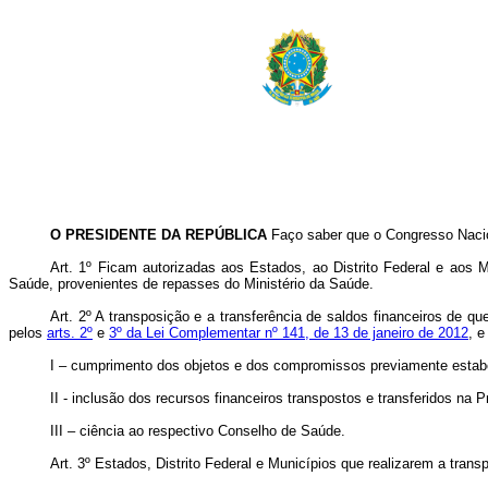
O PRESIDENTE DA REPÚBLICA
Faço saber que o Congresso Nacio
Art. 1º Ficam autorizadas aos Estados, ao Distrito Federal e aos 
Saúde, provenientes de repasses do Ministério da Saúde.
Art. 2º A transposição e a transferência de saldos financeiros de q
pelos
arts. 2º
e
3º da Lei Complementar nº 141, de 13 de janeiro de 2012
, e
I – cumprimento dos objetos e dos compromissos previamente estabe
II - inclusão dos recursos financeiros transpostos e transferidos n
III – ciência ao respectivo Conselho de Saúde.
Art. 3º Estados, Distrito Federal e Municípios que realizarem a tran