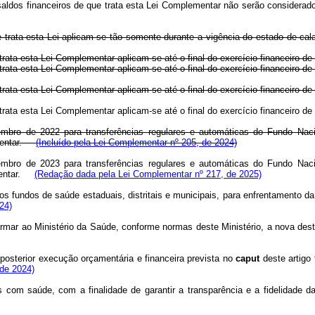
 saldos financeiros de que trata esta Lei Complementar não serão considerad
ue trata esta Lei aplicam-se tão somente durante a vigência do estado de ca
ue trata esta Lei Complementar aplicam-se até o final do exercício financei
 trata
esta Lei Complementar aplicam-se até o final do exercício financeiro 
ue trata esta Lei Complementar aplicam-se até o final do exercício financeir
e trata esta Lei Complementar aplicam-se até o final do exercício financeiro
embro de 2022 para transferências regulares e automáticas do Fundo Na
ementar.
(Incluído pela Lei Complementar nº 205, de 2024)
embro de 2023 para transferências regulares e automáticas do Fundo Na
entar.
(Redação dada pela Lei Complementar nº 217, de 2025)
aos fundos de saúde estaduais, distritais e municipais, para enfrentamento 
24)
nformar ao Ministério da Saúde, conforme normas deste Ministério, a nova 
posterior execução orçamentária e financeira prevista no
caput
deste artigo 
 de 2024)
 com saúde, com a finalidade de garantir a transparência e a fidelidade 