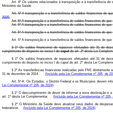
Art. 4º Os valores relacionados à transposição e à transferência de
Ministério da Saúde.
Art. 5º A transposição e a transferência de saldos financeiros de q
2020.
Art. 5º A transposição e a transferência de saldos financeiros de q
Art. 5º A transposição e a transferência de saldos financeiros de que
Art. 5º A transposição e a transferência de saldos financeiros de q
Art. 5º A transposição e a transferência de saldos financeiros de qu
§ 1º Os saldos financeiros de repasses efetuados até 31 de dez
cumprimento do disposto no inciso I do
caput
do art. 2º desta Lei Compl
§ 1º Os saldos financeiros de repasses efetuados até 31 de dez
cumprimento do disposto no inciso I do
caput
do art. 2º desta Lei Complem
§ 2º As transferências financeiras realizadas pelo FNS diretamente 
31 de dezembro de 2024.
(Incluído pela Lei Complementar nº 205, de 20
Art. 5º-A. Os Estados, o Distrito Federal e os Municípios devem i
Lei Complementar nº 205, de 2024)
§ 1º O descumprimento do dever de informar a nova destinação e a 
art. 1º desta Lei Complementar.
(Incluído pela Lei Complementar nº 205,
§ 2º O Ministério da Saúde deve atualizar seus dados de despesas
federativos.
(Incluído pela Lei Complementar nº 205, de 2024)