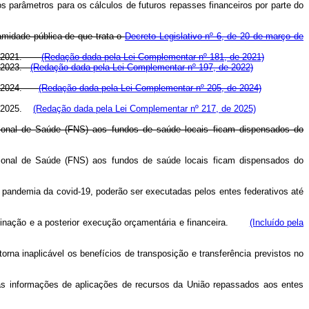
os parâmetros para os cálculos de futuros repasses financeiros por parte do
lamidade pública de que trata o
Decreto Legislativo nº 6, de 20 de março de
ro de 2021.
(Redação dada pela Lei Complementar nº 181, de 2021)
de 2023.
(Redação dada pela Lei Complementar nº 197, de 2022)
o de 2024.
(Redação dada pela Lei Complementar nº 205, de 2024)
 de 2025.
(Redação dada pela Lei Complementar nº 217, de 2025)
cional de Saúde (FNS) aos fundos de saúde locais ficam dispensados do
cional de Saúde (FNS) aos fundos de saúde locais ficam dispensados do
da pandemia da covid-19, poderão ser executadas pelos entes federativos até
destinação e a posterior execução orçamentária e financeira.
(Incluído pela
torna inaplicável os benefícios de transposição e transferência previstos no
das informações de aplicações de recursos da União repassados aos entes