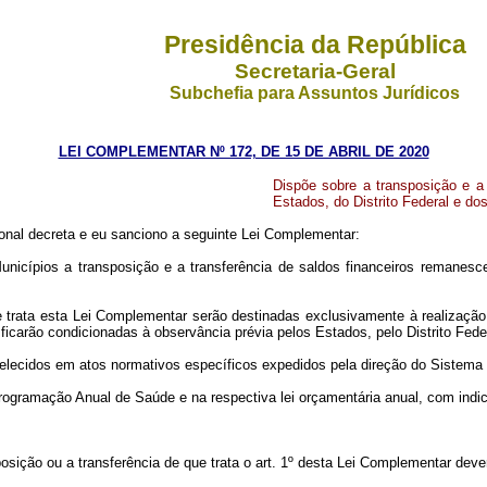
Presidência da República
Secretaria-Geral
Subchefia para Assuntos Jurídicos
LEI COMPLEMENTAR Nº 172, DE 15 DE ABRIL DE 2020
Dispõe sobre a transposição e a
Estados, do Distrito Federal e do
nal decreta e eu sanciono a seguinte Lei Complementar:
Municípios a transposição e a transferência de saldos financeiros remanesc
ue trata esta Lei Complementar serão destinadas exclusivamente à realização
 ficarão condicionadas à observância prévia pelos Estados, pelo Distrito Fede
lecidos em atos normativos específicos expedidos pela direção do Sistema
a Programação Anual de Saúde e na respectiva lei orçamentária anual, com ind
sposição ou a transferência de que trata o art. 1º desta Lei Complementar de