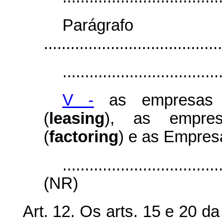
Parágr
........................................
...................................
V -
as empresas d
(
leasing
), as empres
(
factoring
) e as Empres
...................................
(NR)
Art. 12. Os arts. 15 e 20 d