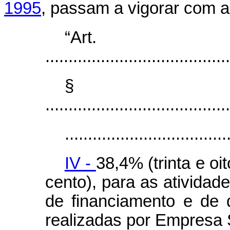
1995
, passam a vigorar com a
“Ar
........................................
§
........................................
...................................
IV -
38,4% (trinta e oi
cento), para as ativida
de financiamento e de d
realizadas por Empresa 