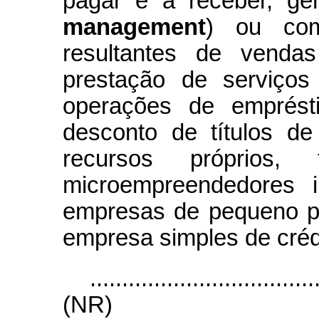
pagar e a receber, ge
management
) ou comp
resultantes de venda
prestação de serviços
operações de emprést
desconto de títulos de
recursos próprios,
microempreendedores i
empresas de pequeno po
empresa simples de créd
...................................
(NR)