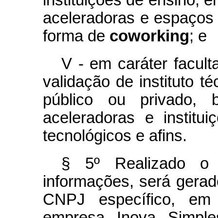
instituições de ensino, 
aceleradoras e espaços 
forma de
coworking
; e
V - em caráter facult
validação de instituto té
público ou privado,
aceleradoras e institu
tecnológicos e afins.
§ 5º Realizado o 
informações, será gera
CNPJ específico, e
empresa Inova Simple