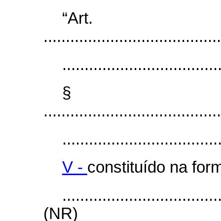
“Art
........................................
...................................
§
........................................
...................................
V -
constituído na fo
...................................
(NR)