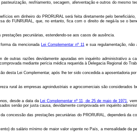
pasteurização, resfriamento, secagem, aferventação e outros do mesmo teo
enefícios em dinheiro do PRORURAL será feita diretamente pelo beneficiário
sa do FUNRURAL, que, no entanto, fica com o direito de negá-la se o benefi
as prestações pecuniárias, estendendo-se aos casos de ausência.
na forma da mencionada
Lei Complementar nº 11
e sua regulamentação, não ac
lém de outras razões devidamente apuradas em inquérito administrativo a ca
 comprovada mediante perícia médica requerida à Delegacia Regional do Trab
ção desta Lei Complementar, após lhe ter sido concedida a aposentadoria por v
eza rural às empresas agroindustriais e agrocomerciais são considerados b
menos, desde a data da
Lei Complementar nº 11, de 25 de maio de 1971
, vem
sados senão por justa causa, devidamente comprovada em inquérito administra
feito da concessão das prestações pecuniárias do PRORURAL, dependerá da c
r cento) do salário mínimo de maior valor vigente no País, a mensalidade da 