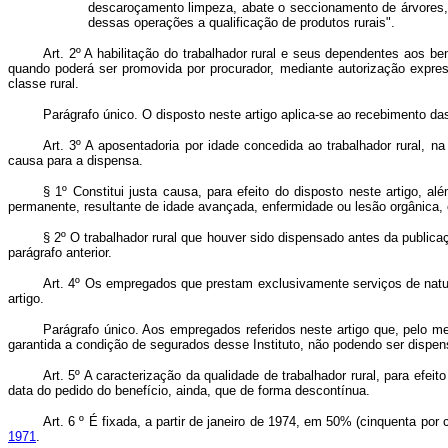
descaroçamento limpeza, abate o seccionamento de árvores, 
dessas operações a qualificação de produtos rurais".
Art. 2º A habilitação do trabalhador rural e seus dependentes aos b
quando poderá ser promovida por procurador, mediante autorização expres
classe rural.
Parágrafo único. O disposto neste artigo aplica-se ao recebimento d
Art. 3º A aposentadoria por idade concedida ao trabalhador rural, 
causa para a dispensa.
§ 1º Constitui justa causa, para efeito do disposto neste artigo, a
permanente, resultante de idade avançada, enfermidade ou lesão orgânica,
§ 2º O trabalhador rural que houver sido dispensado antes da publica
parágrafo anterior.
Art. 4º Os empregados que prestam exclusivamente serviços de natur
artigo.
Parágrafo único. Aos empregados referidos neste artigo que, pelo 
garantida a condição de segurados desse Instituto, não podendo ser dispen
Art. 5º A caracterização da qualidade de trabalhador rural, para e
data do pedido do benefício, ainda, que de forma descontínua.
Art. 6 º É fixada, a partir de janeiro de 1974, em 50% (cinquenta po
1971
.