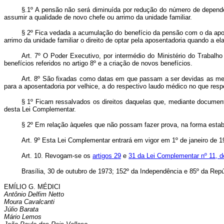
§.1º A pensão não será diminuída por redução do número de dependen
assumir a qualidade de novo chefe ou arrimo da unidade familiar.
§ 2º Fica vedada a acumulação do benefício da pensão com o da apos
arrimo da unidade familiar o direito de optar pela aposentadoria quando a ela
Art. 7º O Poder Executivo, por intermédio do Ministério do Trabalh
benefícios referidos no artigo 8º e a criação de novos benefícios.
Art. 8º São fixadas como datas em que passam a ser devidas as men
para a aposentadoria por velhice, a do respectivo laudo médico no que respe
§ 1º Ficam ressalvados os direitos daquelas que, mediante document
desta Lei Complementar.
§ 2º Em relação àqueles que não possam fazer prova, na forma estabe
Art. 9º Esta Lei Complementar entrará em vigor em 1º de janeiro de 
Art. 10. Revogam-se os
artigos 29
e
31 da Lei Complementar nº 11, d
Brasília, 30 de outubro de 1973; 152º da Independência e 85º da Repú
EMÍLIO G. MÉDICI
Antônio Delfim Netto
Moura Cavalcanti
Júlio Barata
Mário Lemos