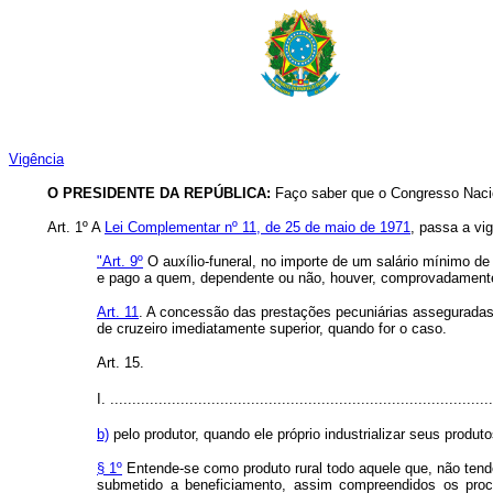
Vigência
O PRESIDENTE DA REPÚBLICA:
Faço saber que o Congresso Nacio
Art. 1º A
Lei Complementar nº 11, de 25 de maio de 1971
, passa a vi
"
Art. 9º
O auxílio-funeral, no importe de um salário mínimo de 
e pago a quem, dependente ou não, houver, comprovadamente
Art. 11
. A concessão das prestações pecuniárias asseguradas 
de cruzeiro imediatamente superior, quando for o caso.
Art. 15.
I.
.......................................................................................
b)
pelo produtor, quando ele próprio industrializar seus produt
§ 1º
Entende-se como produto rural todo aquele que, não tendo
submetido a beneficiamento, assim compreendidos os proce