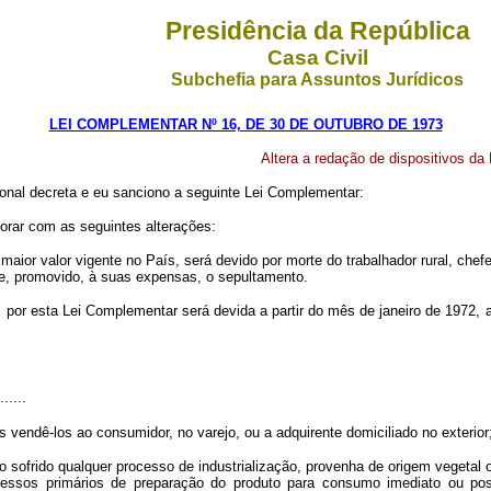
Presidência da República
Casa Civil
Subchefia para Assuntos Jurídicos
LEI COMPLEMENTAR Nº 16, DE 30 DE OUTUBRO DE 1973
Altera a redação de dispositivos da
nal decreta e eu sanciono a seguinte Lei Complementar:
gorar com as seguintes alterações:
maior valor vigente no País, será devido por morte do trabalhador rural, chef
, promovido, à suas expensas, o sepultamento.
por esta Lei Complementar será devida a partir do mês de janeiro de 1972, a
......
os vendê-los ao consumidor, no varejo, ou a adquirente domiciliado no exterior
 sofrido qualquer processo de industrialização, provenha de origem vegetal o
ssos primários de preparação do produto para consumo imediato ou poste