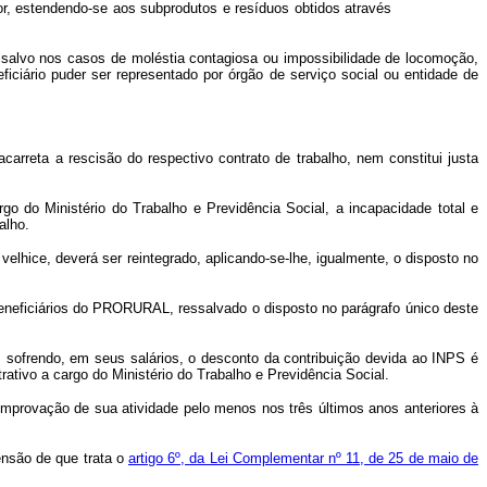
r, estendendo-se aos subprodutos e resíduos obtidos através
, salvo nos casos de moléstia contagiosa ou impossibilidade de locomoção,
ciário puder ser representado por órgão de serviço social ou entidade de
arreta a rescisão do respectivo contrato de trabalho, nem constitui justa
rgo do Ministério do Trabalho e Previdência Social, a incapacidade total e
alho.
elhice, deverá ser reintegrado, aplicando-se-lhe, igualmente, o disposto no
eneficiários do PRORURAL, ressalvado o disposto no parágrafo único deste
 sofrendo, em seus salários, o desconto da contribuição devida ao INPS é
tivo a cargo do Ministério do Trabalho e Previdência Social.
omprovação de sua atividade pelo menos nos três últimos anos anteriores à
pensão de que trata o
artigo 6º, da Lei Complementar nº 11, de 25 de maio de