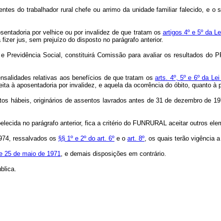
tes do trabalhador rural chefe ou arrimo da unidade familiar falecido, e o
entadoria por velhice ou por invalidez de que tratam os
artigos 4º e 5º da 
 fizer jus, sem prejuízo do disposto no parágrafo anterior.
o e Previdência Social, constituirá Comissão para avaliar os resultados d
salidades relativas aos benefícios de que tratam os
arts. 4º, 5º e 6º da L
ita à aposentadoria por invalidez, e aquela da ocorrência do óbito, quanto à
os hábeis, originários de assentos lavrados antes de 31 de dezembro de 19
lecida no parágrafo anterior, fica a critério do FUNRURAL aceitar outros el
1974, ressalvados os
§§ 1º e 2º do art. 6º
e o
art. 8º
, os quais terão vigência a
e 25 de maio de 1971
, e demais disposições em contrário.
blica.