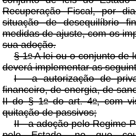
Recuperação Fiscal, por di
situação de desequilíbrio f
medidas de ajuste, com os im
sua adoção.
o
§ 1
A lei ou o conjunto de 
deverá implementar as seguin
I - a autorização de pri
financeiro, de energia, de san
o
o
II do § 1
do art. 4
, com vi
quitação de passivos;
II - a adoção pelo Regime P
pelo Estado, no que coub