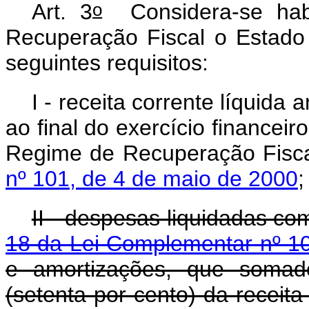
o
Art. 3
Considera-se habi
Recuperação Fiscal o Estado
seguintes requisitos:
I - receita corrente líquida
ao final do exercício financei
Regime de Recuperação Fisca
nº 101, de 4 de maio de 2000
;
II - despesas liquidadas c
18 da Lei Complementar nº 1
e amortizações, que somad
(setenta por cento) da receita 