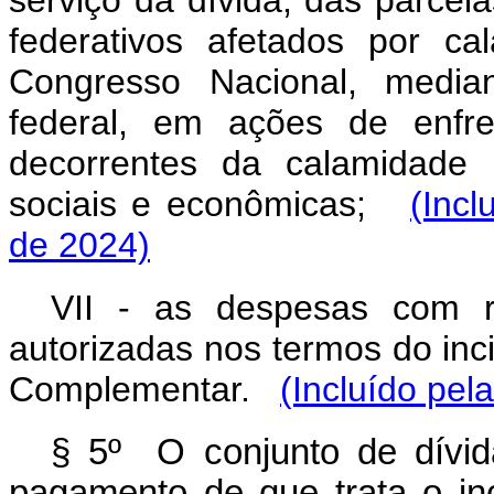
serviço da dívida, das parce
federativos afetados por ca
Congresso Nacional, media
federal, em ações de enfr
decorrentes da calamidade 
sociais e econômicas;
(Inc
de 2024)
VII - as despesas com r
autorizadas nos termos do inc
Complementar.
(Incluído pel
§ 5º O conjunto de dívid
pagamento de que trata o in