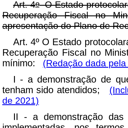
o
Art. 4
O Estado protocolar
Recuperação Fiscal no Min
apresentação do Plano de Re
Art. 4º O Estado protocola
Recuperação Fiscal no Minis
mínimo:
(Redação dada pela 
I - a demonstração de que 
tenham sido atendidos;
(Inc
de 2021)
II - a demonstração das
implementadas, nos term