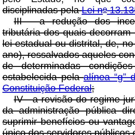
o
disciplinadas pela
Lei n
13.13
III - a redução dos ince
tributária dos quais decorram 
lei estadual ou distrital, de, 
ano), ressalvados aqueles con
de determinadas condições
estabelecida pela
alínea “g”
d
Constituição Federal
;
IV - a revisão do regime ju
da administração pública dir
suprimir benefícios ou vantag
único dos servidores públicos 