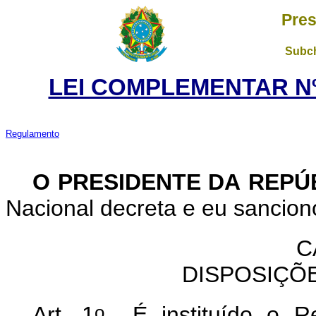
Pres
Subch
LEI COMPLEMENTAR Nº 
Regulamento
O PRESIDENTE DA REPÚ
Nacional decreta e eu sanciono
C
DISPOSIÇÕ
o
Art. 1
É instituído o Re