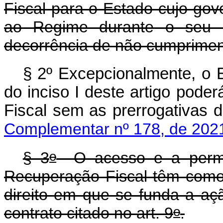
Fiscal para o Estado cujo gov
ao Regime durante o seu 
decorrência de não cumprimen
§ 2º Excepcionalmente, o E
do inciso I deste artigo pod
Fiscal sem as prerrogativas
Complementar nº 178, de 202
o
§ 3
O acesso e a perma
Recuperação Fiscal têm como
direito em que se funda a açã
o
contrato citado no art. 9
.