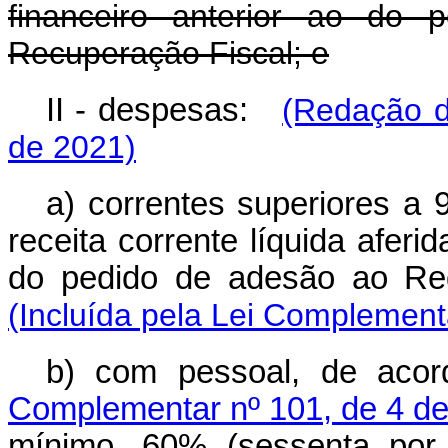
financeiro anterior ao do
Recuperação Fiscal; e
II - despesas:
(Redação d
de 2021)
a) correntes superiores a 
receita corrente líquida aferid
do pedido de adesão ao Re
(Incluída pela Lei Complement
b) com pessoal, de ac
Complementar nº 101, de 4 d
mínimo, 60% (sessenta por c