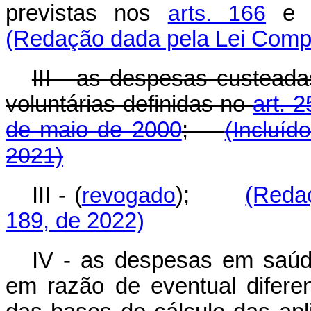
previstas nos
arts. 166
(Redação dada pela Lei Compl
III - as despesas custead
voluntárias definidas no
art. 
de maio de 2000
;
(Incluíd
2021)
III - (
revogado
);
(Reda
189, de 2022)
IV - as despesas em saúd
em razão de eventual diferen