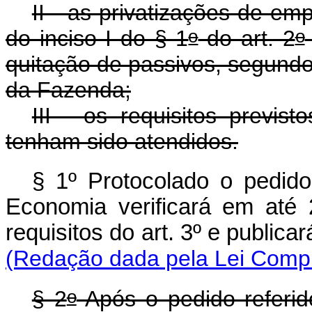
II - as privatizações de em
o
o
do inciso I do § 1
do art. 2
quitação de passivos, segundo o
da Fazenda;
III - os requisitos previs
tenham sido atendidos.
§ 1º Protocolado o pedid
Economia verificará em até 
requisitos do art. 3º e public
(Redação dada pela Lei Compl
o
§ 2
Após o pedido referid