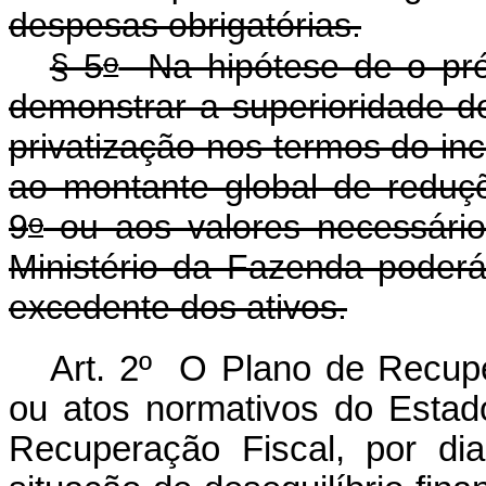
despesas obrigatórias.
o
§ 5
Na hipótese de o pré-
demonstrar a superioridade do
privatização nos termos do inc
ao montante global de reduçõe
o
9
ou aos valores necessários
Ministério da Fazenda poderá
excedente dos ativos.
Art. 2º O Plano de Recupe
ou atos normativos do Estad
Recuperação Fiscal, por di