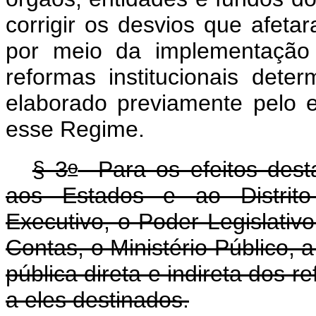
corrigir os desvios que afetar
por meio da implementação
reformas institucionais det
elaborado previamente pelo e
esse Regime.
o
§ 3
Para os efeitos desta
aos Estados e ao Distrit
Executivo, o Poder Legislativo
Contas, o Ministério Público, 
pública direta e indireta dos r
a eles destinados.