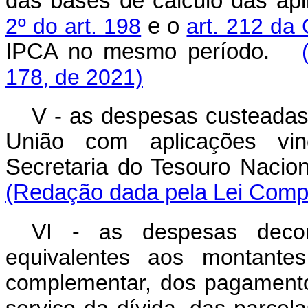
das bases de cálculo das ap
2º do art. 198
e o
art. 212 da
IPCA no mesmo período.
178, de 2021)
V - as despesas custeadas
União com aplicações vinc
Secretaria do Tesouro Naci
(Redação dada pela Lei Compl
VI - as despesas decor
equivalentes aos montante
complementar, dos pagamentos