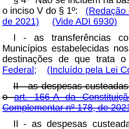
§ 4º Não se incluem na base
o inciso V do § 1º:
(Redação 
de 2021)
(Vide ADI 6930)
I - as transferências co
Municípios estabelecidas no
destinações de que trata 
Federal;
(Incluído pela Lei 
II - as despesas custeadas
o
art. 166-A da Constituiç
Complementar nº 178, de 202
II - as despesas custead