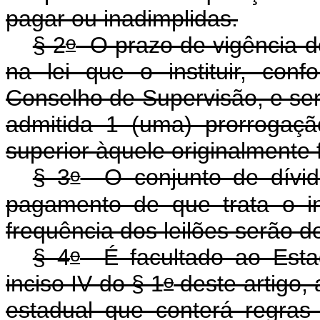
pagar ou inadimplidas.
o
§ 2
O prazo de vigência d
na lei que o instituir, con
Conselho de Supervisão, e será
admitida 1 (uma) prorrogaçã
superior àquele originalmente 
o
§ 3
O conjunto de dívida
pagamento de que trata o i
frequência dos leilões serão 
o
§ 4
É facultado ao Estad
o
inciso IV do § 1
deste artigo, 
estadual que conterá regras 