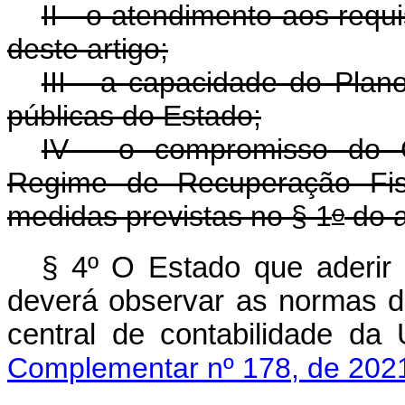
II - o atendimento aos requ
deste artigo;
III - a capacidade do Plan
públicas do Estado;
IV - o compromisso do 
Regime de Recuperação Fis
o
medidas previstas no § 1
do a
§ 4º O Estado que aderir
deverá observar as normas de
central de contabilidade 
Complementar nº 178, de 202