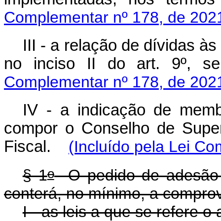
Complementar nº 178, de 202
III - a relação de dívidas à
no inciso II do art. 9º,
Complementar nº 178, de 202
IV - a indicação de memb
compor o Conselho de Supe
Fiscal.
(Incluído pela Lei C
o
§ 1
O pedido de adesão 
conterá, no mínimo, a compro
I - as leis a que se refere o a