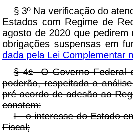
§ 3º Na verificação do aten
Estados com Regime de Recu
agosto de 2020 que pedirem
obrigações suspensas em 
dada pela Lei Complementar n
o
§ 4
O Governo Federal e 
poderão, respeitada a análise
pré-acordo de adesão ao Reg
constem:
I - o interesse do Estado 
Fiscal;