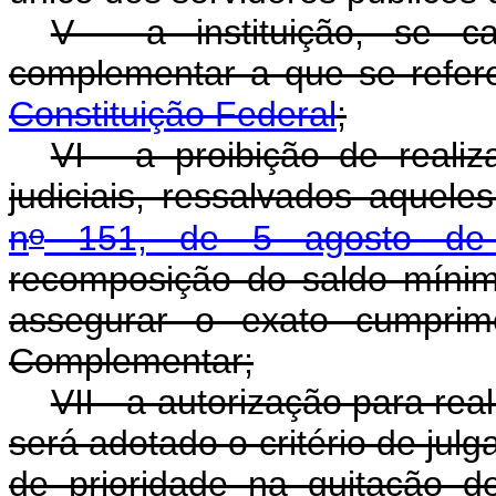
V - a instituição, se c
complementar a que se refe
Constituição Federal
;
VI - a proibição de reali
judiciais, ressalvados aquele
o
n
151, de 5 agosto de
recomposição do saldo míni
assegurar o exato cumprime
Complementar;
VII - a autorização para rea
será adotado o critério de jul
de prioridade na quitação d