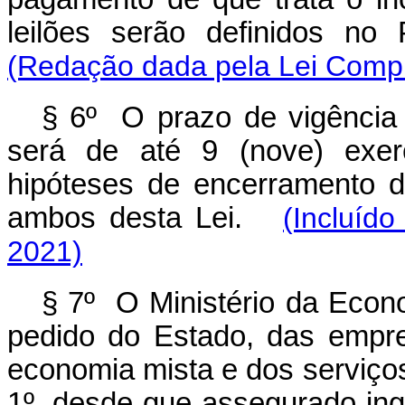
leilões serão definidos n
(Redação dada pela Lei Compl
§ 6º O prazo de vigência
será de até 9 (nove) exerc
hipóteses de encerramento do
ambos desta Lei.
(Incluíd
2021)
§ 7º O Ministério da Econo
pedido do Estado, das empr
economia mista e dos serviços 
1º, desde que assegurado ing