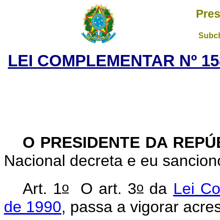
Pres
Subch
LEI COMPLEMENTAR Nº 158
O PRESIDENTE DA REPÚ
Nacional decreta e eu sancion
o
o
Art. 1
O art. 3
da
Lei C
de 1990
, passa a vigorar acre