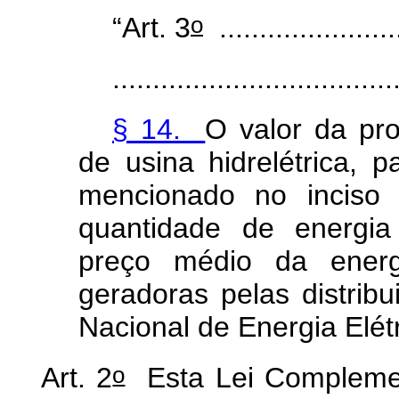
o
“Art. 3
.......................
...................................
§ 14.
O valor da pr
de usina hidrelétrica, 
mencionado no inciso
quantidade de energia 
preço médio da energ
geradoras pelas distribu
Nacional de Energia Elétr
o
Art. 2
Esta Lei Complemen