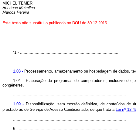
MICHEL TEMER
Henrique Meirelles
Marcos Pereira
Este texto não substitui o publicado no DOU de 30.12.2016
“1 - .................................................................................
.............................................................................................
1.03 -
Processamento, armazenamento ou hospedagem de dados, textos,
1.04 - Elaboração de programas de computadores, inclusive de jo
congêneres.
.............................................................................................
1.09 -
Disponibilização, sem cessão definitiva, de conteúdos de áu
o
prestadoras de Serviço de Acesso Condicionado, de que trata a
Lei n
12.48
.............................................................................................
6 - ..................................................................................