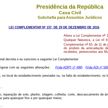
Presidência da República
Casa Civil
Subchefia para Assuntos Jurídicos
LEI COMPLEMENTAR Nº 157, DE 29 DE DEZEMBRO DE 2016
o
Altera a Lei Complementar n
1
o
Qualquer Natureza, a Lei n
8.
o
Complementar n
63, de 11 de j
do produto da arrecadação d
recebidos, pertencentes aos Mun
nal decreta e eu sanciono a seguinte Lei Complementar:
 vigorar com as seguintes alterações:
(Vide ADPF nº 499)
(Vide ADI nº 58
 no local do estabelecimento prestador ou, na falta do estabelecimento, no l
...
reparação de solo, plantio, silagem, colheita, corte, descascamento de árvo
s para quaisquer fins e por quaisquer meios;
...