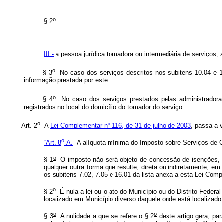
..........................................................................................
o
§ 2
..............................................................................
..........................................................................................
III -
a pessoa jurídica tomadora ou intermediária de serviços, 
o
§ 3
No caso dos serviços descritos nos subitens 10.04 e 15.
informação prestada por este.
o
§ 4
No caso dos serviços prestados pelas administradoras 
registrados no local do domicílio do tomador do serviço.
o
Art. 2
A
Lei Complementar nº 116, de 31 de julho de 2003
, passa a v
o
“Art. 8
-A.
A alíquota mínima do Imposto sobre Serviços de Q
o
§ 1
O imposto não será objeto de concessão de isenções, inc
qualquer outra forma que resulte, direta ou indiretamente, e
os subitens 7.02, 7.05 e 16.01 da lista anexa a esta Lei Comp
o
§ 2
É nula a lei ou o ato do Município ou do Distrito Federal
localizado em Município diverso daquele onde está localizado 
o
o
§ 3
A nulidade a que se refere o § 2
deste artigo gera, par