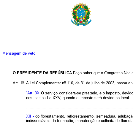
Mensagem de veto
O PRESIDENTE DA REPÚBLICA
Faço saber que o Congresso Nacio
o
o
Art. 1
A Lei Complementar n
116, de 31 de julho de 2003, passa a
o
“Art. 3
O serviço considera-se prestado, e o imposto, devido,
nos incisos I a XXV, quando o imposto será devido no local:
..........................................................................................
XII -
do florestamento, reflorestamento, semeadura, adubação, 
indissociáveis da formação, manutenção e colheita de floresta
..........................................................................................