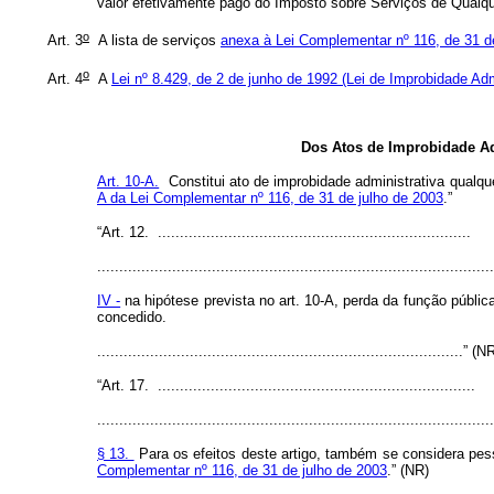
valor efetivamente pago do Imposto sobre Serviços de Qualque
o
Art. 3
A lista de serviços
anexa à Lei Complementar nº 116, de 31 d
o
Art. 4
A
Lei nº 8.429, de 2 de junho de 1992 (Lei de Improbidade Adm
Dos Atos de Improbidade Ad
Art. 10-A.
Constitui ato de improbidade administrativa qualque
A da Lei Complementar nº 116, de 31 de julho de 2003
.”
“Art. 12. .......................................................................
..........................................................................................
IV -
na hipótese prevista no art. 10-A, perda da função pública,
concedido.
...................................................................................” (N
“Art. 17. ........................................................................
..........................................................................................
§ 13.
Para os efeitos deste artigo, também se considera pesso
Complementar nº 116, de 31 de julho de 2003
.” (NR)