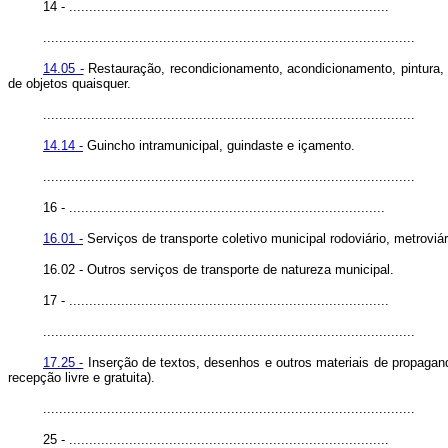
14 - ................................................................................
.............................................................................................
14.05 -
Restauração, recondicionamento, acondicionamento, pintura, b
de objetos quaisquer.
.............................................................................................
14.14 -
Guincho intramunicipal, guindaste e içamento.
.............................................................................................
16 - ...............................................................................
16.01 -
Serviços de transporte coletivo municipal rodoviário, metroviári
16.02 - Outros serviços de transporte de natureza municipal.
17 - ................................................................................
.............................................................................................
17.25 -
Inserção de textos, desenhos e outros materiais de propagand
recepção livre e gratuita).
.............................................................................................
25 - ................................................................................