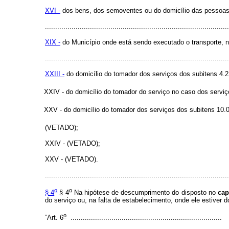
XVI -
dos bens, dos semoventes ou do domicílio das pessoas v
..........................................................................................
XIX -
do Município onde está sendo executado o transporte, no
..........................................................................................
XXIII -
do domicílio do tomador dos serviços dos subitens 4
XXIV - do domicílio do tomador do serviço no caso dos serviç
XXV - do domicílio do tomador dos serviços dos subitens 10.0
(VETADO);
XXIV - (VETADO);
XXV - (VETADO).
..........................................................................................
o
o
§ 4
§ 4
Na hipótese de descumprimento do disposto no
cap
do serviço ou, na falta de estabelecimento, onde ele estiver d
o
“Art. 6
..........................................................................