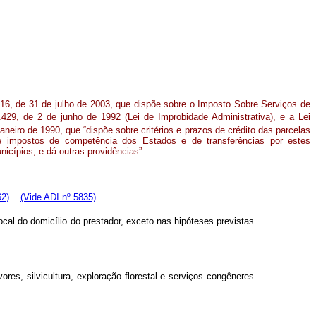
16, de 31 de julho de 2003, que dispõe sobre o Imposto Sobre Serviços de
429, de 2 de junho de 1992 (Lei de Improbidade Administrativa), e a Lei
aneiro de 1990, que “dispõe sobre critérios e prazos de crédito das parcelas
e impostos de competência dos Estados e de transferências por estes
icípios, e dá outras providências”.
62)
(Vide ADI nº 5835)
ocal do domicílio do prestador, exceto nas hipóteses previstas
res, silvicultura, exploração florestal e serviços congêneres