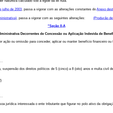
r Natureza calculado sob a égide da lei nula.”
e julho de 2003
, passa a vigorar com as alterações constantes do
Anexo dest
inistrativa)
, passa a vigorar com as seguintes alterações:
(Produção de 
“Seção II-A
ministrativa Decorrentes de Concessão ou Aplicação Indevida de Benefíc
r ação ou omissão para conceder, aplicar ou manter benefício financeiro ou 
...
 suspensão dos direitos políticos de 5 (cinco) a 8 (oito) anos e multa civil de 
R)
...
a jurídica interessada o ente tributante que figurar no polo ativo da obrigaç