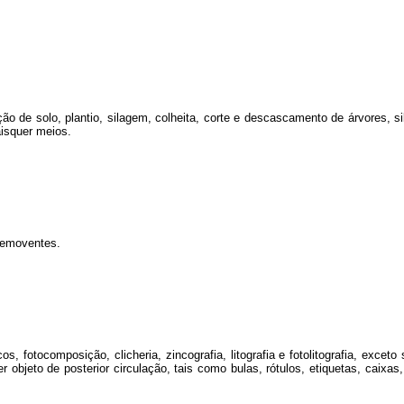
 de solo, plantio, silagem, colheita, corte e descascamento de árvores, sil
aisquer meios.
semoventes.
, fotocomposição, clicheria, zincografia, litografia e fotolitografia, exceto
r objeto de posterior circulação, tais como bulas, rótulos, etiquetas, caixa