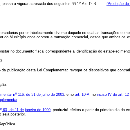
o
o
0
, passa a vigorar acrescido dos seguintes §§ 1
-A e 1
-B:
(Produção de 
...
rcadorias por estabelecimento diverso daquele no qual as transações comer
avor do Município onde ocorreu a transação comercial, desde que ambos os 
constar no documento fiscal correspondente a identificação do estabelecimento
R)
da publicação desta Lei Complementar, revogar os dispositivos que contra
ção.
o
ementar n
116, de 31 de julho de 2003
, e no
art. 10-A
, no
inciso IV do art. 12
mplementar
.
o
n
63, de 11 de janeiro de 1990
, produzirá efeitos a partir do primeiro dia d
 seja posterior.
epública.