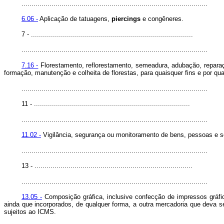
.............................................................................................
6.06 -
Aplicação de tatuagens,
piercings
e congêneres.
7 - .................................................................................
.............................................................................................
7.16 -
Florestamento, reflorestamento, semeadura, adubação, reparação
formação, manutenção e colheita de florestas, para quaisquer fins e por qu
.............................................................................................
11 - ..............................................................................
.............................................................................................
11.02 -
Vigilância, segurança ou monitoramento de bens, pessoas e 
.............................................................................................
13 - ...............................................................................
.............................................................................................
13.05 -
Composição gráfica, inclusive confecção de impressos gráficos
ainda que incorporados, de qualquer forma, a outra mercadoria que deva se
sujeitos ao ICMS.