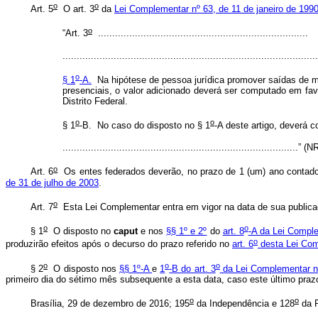
o
o
Art. 5
O art. 3
da
Lei Complementar nº 63, de 11 de janeiro de 199
o
“Art. 3
..........................................................................
..........................................................................................
o
§ 1
-A.
Na hipótese de pessoa jurídica promover saídas de me
presenciais, o valor adicionado deverá ser computado em f
Distrito Federal.
o
o
§ 1
-B. No caso do disposto no § 1
-A deste artigo, deverá 
...................................................................................” (N
o
Art. 6
Os entes federados deverão, no prazo de 1 (um) ano contado 
de 31 de julho de 2003
.
o
Art. 7
Esta Lei Complementar entra em vigor na data de sua publica
o
o
§ 1
O disposto no
caput
e nos
§§ 1º e 2º
do
art. 8
-A da Lei Compl
o
produzirão efeitos após o decurso do prazo referido no
art. 6
desta Lei Co
o
o
o
§ 2
O disposto nos
§§ 1º-A
e
1
-B do art. 3
da Lei Complementar 
primeiro dia do sétimo mês subsequente a esta data, caso este último prazo
o
o
Brasília, 29 de dezembro de 2016; 195
da Independência e 128
da R