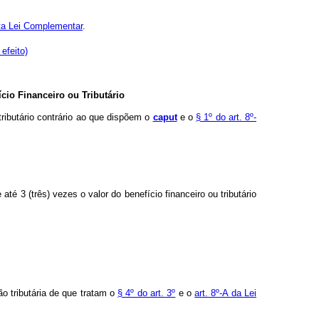
a Lei Complementar
.
efeito)
io Financeiro ou Tributário
tributário contrário ao que dispõem o
caput
e o
§ 1º do art. 8º-
até 3 (três) vezes o valor do benefício financeiro ou tributário
ão tributária de que tratam o
§ 4º do art. 3º
e o
art. 8º-A da Lei