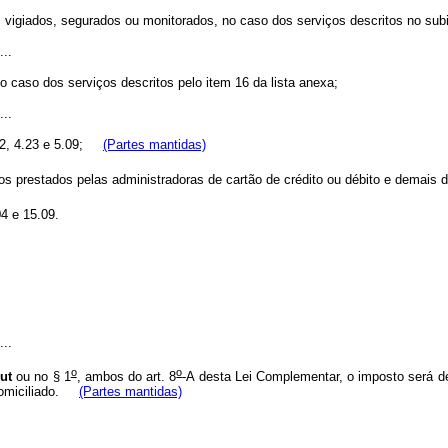
igiados, segurados ou monitorados, no caso dos serviços descritos no subi
...
 caso dos serviços descritos pelo item 16 da lista anexa;
...
.22, 4.23 e 5.09;
(Partes mantidas)
os prestados pelas administradoras de cartão de crédito ou débito e demais d
4 e 15.09.
...
o
o
ut
ou no § 1
, ambos do art. 8
-A desta Lei Complementar, o imposto será de
omiciliado.
(Partes mantidas)