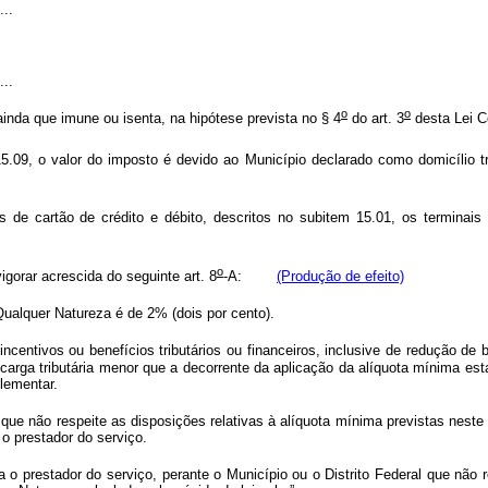
...
...
o
o
ainda que imune ou isenta, na hipótese prevista no § 4
do art. 3
desta Lei C
09, o valor do imposto é devido ao Município declarado como domicílio tri
de cartão de crédito e débito, descritos no subitem 15.01, os terminais
o
igorar acrescida do seguinte art. 8
-A:
(Produção de efeito)
ualquer Natureza é de 2% (dois por cento).
entivos ou benefícios tributários ou financeiros, inclusive de redução de 
m carga tributária menor que a decorrente da aplicação da alíquota mínima es
lementar.
 que não respeite as disposições relativas à alíquota mínima previstas neste
o prestador do serviço.
a o prestador do serviço, perante o Município ou o Distrito Federal que não re