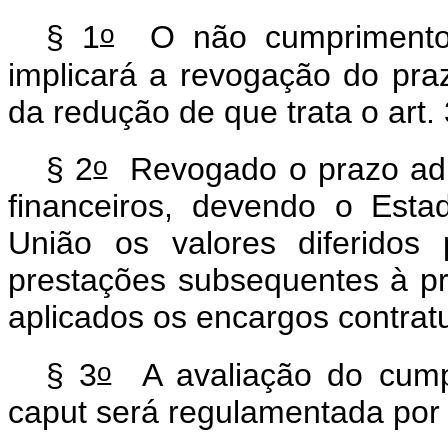
o
§ 1
O não cumprimento 
implicará a revogação do praz
da redução de que trata o art. 
o
§ 2
Revogado o prazo adici
financeiros, devendo o Estad
União os valores diferidos
prestações subsequentes à p
aplicados os encargos contrat
o
§ 3
A avaliação do cump
caput
será regulamentada por 