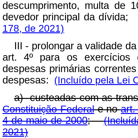
descumprimento, multa de 1
devedor principal da dívida
178, de 2021)
III - prolongar a validade d
art. 4º para os exercício
despesas primárias correntes
despesas:
(Incluído pela Lei
a) custeadas com as trans
Constituição Federal
e no
art
4 de maio de 2000
;
(Incluí
2021)