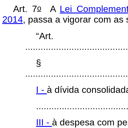
o
Art. 7
A
Lei Complement
2014
, passa a vigorar com as 
“Ar
........................................
§
........................................
I -
à dívida consolidad
...................................
III -
à despesa com pe