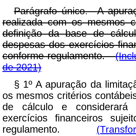
Parágrafo único.
A apura
realizada com os mesmos cri
definição da base de cálcu
despesas dos exercícios financ
conforme regulamento.
(Inc
de 2021)
§ 1º
A apuração da limitaç
os mesmos critérios contábeis
de cálculo e considerará
exercícios financeiros sujei
regulamento.
(Transfo