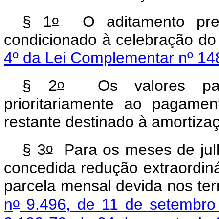
o
§ 1
O aditamento pre
condicionado à celebração do 
4º da Lei Complementar nº 14
o
§ 2
Os valores pago
prioritariamente ao pagamen
restante destinado à amortizaç
o
§ 3
Para os meses de jul
concedida redução extraordin
parcela mensal devida nos ter
o
n
9.496, de 11 de setembro