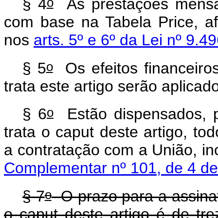
o
§ 4
As prestações mensai
com base na Tabela Price, af
nos
arts. 5º e 6º da Lei nº 9.
o
§ 5
Os efeitos financeiro
trata este artigo serão aplicado
o
§ 6
Estão dispensados, pa
trata o
caput
deste artigo, tod
a contratação com a União, in
Complementar nº 101, de 4 d
o
§ 7
O prazo para a assinat
o
caput
deste artigo é de tr