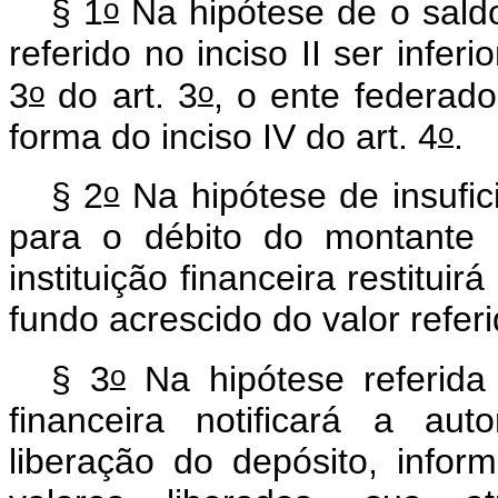
o
§ 1
Na hipótese de o saldo
referido no inciso II ser infer
o
o
3
do art. 3
, o ente federado
o
forma do inciso IV do art. 4
.
o
§ 2
Na hipótese de insufic
para o débito do montante 
instituição financeira restitui
fundo acrescido do valor referi
o
§ 3
Na hipótese referida
financeira notificará a au
liberação do depósito, info