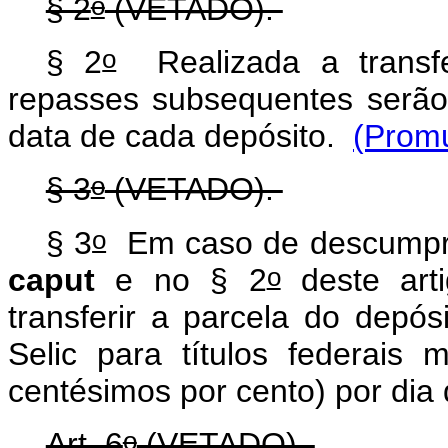
o
§ 2
(VETADO).
o
§ 2
Realizada a transf
repasses subsequentes serão
data de cada depósito.
(Prom
o
§ 3
(VETADO).
o
§ 3
Em caso de descumpri
o
caput
e no § 2
deste arti
transferir a parcela do depós
Selic para títulos federais 
centésimos por cento) por dia
o
Art. 6
(VETADO).