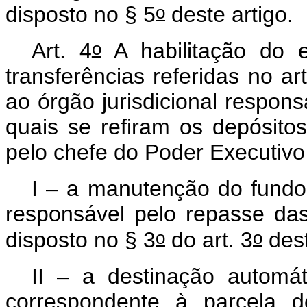
o
disposto no § 5
deste artigo.
o
Art. 4
A habilitação do 
transferências referidas no art
ao órgão jurisdicional respons
quais se refiram os depósit
pelo chefe do Poder Executivo
I – a manutenção do fundo 
responsável pelo repasse da
o
o
disposto no § 3
do art. 3
des
II – a destinação automá
correspondente à parcela d