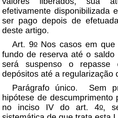
valores liberados, sua at
efetivamente disponibilizada 
ser pago depois de efetuad
deste artigo.
o
Art. 9
Nos casos em que o
fundo de reserva até o saldo
será suspenso o repasse d
depósitos até a regularização 
Parágrafo único. Sem p
hipótese de descumprimento p
o
no inciso IV do art. 4
, s
sistemática de que trata esta