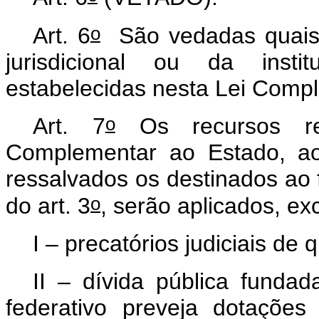
o
Art. 6
São vedadas quaisq
jurisdicional ou da insti
estabelecidas nesta Lei Com
o
Art. 7
Os recursos re
Complementar ao Estado, ao 
ressalvados os destinados ao 
o
do art. 3
, serão aplicados, e
I – precatórios judiciais de
II – dívida pública fundad
federativo preveja dotaçõe