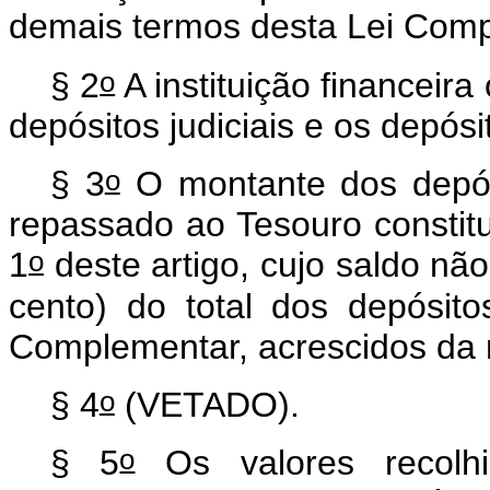
demais termos desta Lei Com
o
§ 2
A instituição financeira
depósitos judiciais e os depósi
o
§ 3
O montante dos depósi
repassado ao Tesouro constitu
o
1
deste artigo, cujo saldo não
cento) do total dos depósito
Complementar, acrescidos da r
o
§ 4
(VETADO).
o
§ 5
Os valores recolh