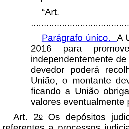
“A
.....................................
Parágrafo único.
A 
2016 para promover
independentemente de 
devedor poderá recol
União, o montante dev
ficando a União obrig
valores eventualmente 
o
Art. 2
Os depósitos judic
referentes a processos judicia