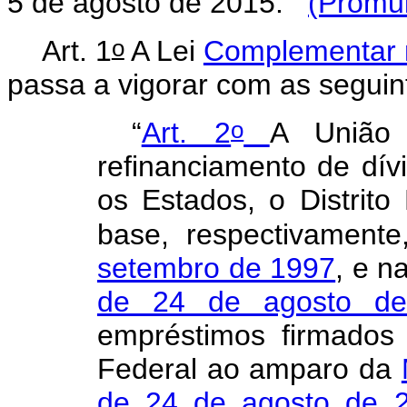
5 de agosto de 2015:
(Promu
o
Art. 1
A Lei
Complementar 
passa a vigorar com as seguin
o
“
Art. 2
A União 
refinanciamento de dív
os Estados, o Distrito
base, respectivament
setembro de 1997
, e n
de 24 de agosto d
empréstimos firmados
Federal ao amparo da
de 24 de agosto de 