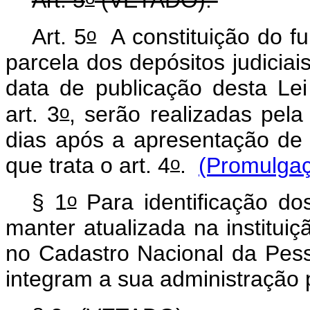
Art. 5
(VETADO).
o
Art. 5
A constituição do fu
parcela dos depósitos judiciai
data de publicação desta Le
o
art. 3
, serão realizadas pela
dias após a apresentação de
o
que trata o art. 4
.
(Promulga
o
§ 1
Para identificação do
manter atualizada na instituiç
no Cadastro Nacional da Pes
integram a sua administração p