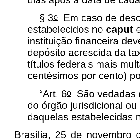
o
§ 3
Em caso de desc
estabelecidos no
caput
e
instituição financeira dev
depósito acrescida da tax
títulos federais mais mult
centésimos por cento) por
o
“Art. 6
São vedadas qu
do órgão jurisdicional ou 
daquelas estabelecidas 
Brasília, 25 de novembro 