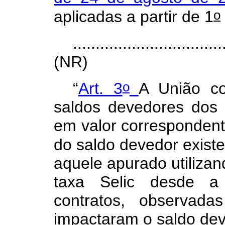
o
aplicadas a partir de 1
.................................
(NR)
o
“
Art. 3
A União co
saldos devedores dos c
em valor correspondent
do saldo devedor exist
aquele apurado utiliza
taxa Selic desde a 
contratos, observad
impactaram o saldo dev