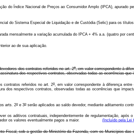
ção do Índice Nacional de Preços ao Consumidor Amplo (IPCA), apurado pela 
encial do Sistema Especial de Liquidação e de Custódia (Selic) para os títulos
arada mensalmente a variação acumulada do IPCA + 4% a.a. (quatro por cent
terior ao de sua aplicação.
o
vedores dos contratos referidos no art. 2
, em valor correspondente à dife
 assinatura dos respectivos contratos, observadas todas as ocorrências que
o
contratos referidos no art. 2
, em valor correspondente à diferença entre
assinatura dos respectivos contratos, observadas todas as ocorrênci
o
o
os arts. 2
e 3
serão aplicados ao saldo devedor, mediante aditamento contr
over os aditivos contratuais, independentemente de regulamentação, após o 
ir ao devedor os valores eventualmente pagos a maior.
(Incluído pela Le
 Fiscal, sob a gestão do Ministério da Fazenda, com os Municípios das 