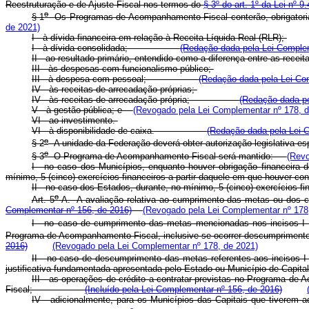
Reestruturação e de Ajuste Fiscal nos termos do
§ 3º do art. 1º da Lei nº 
o
§ 1
Os Programas de Acompanhamento Fiscal conterão, obrigatori
de 2021)
I - à dívida financeira em relação à Receita Líquida Real (RLR);
I - à dívida consolidada;
(Redação dada pela Lei Complem
II - ao resultado primário, entendido como a diferença entre as recei
III - às despesas com funcionalismo público;
III - à despesa com pessoal;
(Redação dada pela Lei Co
IV - às receitas de arrecadação próprias;
IV - às receitas de arrecadação própria;
(Redação dada pe
V - à gestão pública; e
(Revogado pela Lei Complementar nº 178, d
VI - ao investimento.
VI - à disponibilidade de caixa.
(Redação dada pela Lei 
o
§ 2
A unidade da Federação deverá obter autorização legislativa
o
§ 3
O Programa de Acompanhamento Fiscal será mantido:
(Revo
I - no caso dos Municípios, enquanto houver obrigação financeira 
mínimo, 5 (cinco) exercícios financeiros a partir daquele em que houver c
II - no caso dos Estados, durante, no mínimo, 5 (cinco) exercícios
o
Art. 5
-A. A avaliação relativa ao cumprimento das metas ou dos 
Complementar nº 156, de 2016)
(Revogado pela Lei Complementar nº 178
I - no caso de cumprimento das metas mencionadas nos incisos I 
Programa de Acompanhamento Fiscal, inclusive se ocorrer descumprimento d
2016)
(Revogado pela Lei Complementar nº 178, de 2021)
II - no caso de descumprimento das metas referentes aos incisos I 
justificativa fundamentada apresentada pelo Estado ou Municíp
III - as operações de crédito a contratar previstas no Programa 
Fiscal;
(Incluído pela Lei Complementar nº 156, de 2016)
IV - adicionalmente, para os Municípios das Capitais que tiverem 