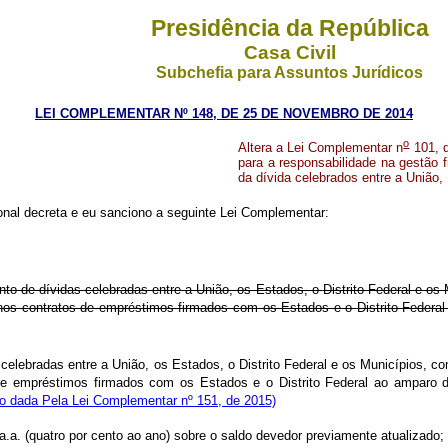
Presidência da República
Casa Civil
Subchefia para Assuntos Jurídicos
LEI COMPLEMENTAR Nº 148, DE 25 DE NOVEMBRO DE 2014
o
Altera a Lei Complementar n
101, d
para a responsabilidade na gestão f
da dívida celebrados entre a União, 
al decreta e eu sanciono a seguinte Lei Complementar:
nto de dívidas celebradas entre a União, os Estados, o
Distrito Federal
e os 
 nos contratos de empréstimos firmados com os Estados e o
Distrito Federa
 celebradas entre a União, os Estados, o Distrito Federal e os Municípios, 
 de empréstimos firmados com os Estados e o Distrito Federal ao amparo
o dada Pela Lei Complementar nº 151, de 2015)
a.a. (quatro por cento ao ano) sobre o saldo devedor previamente atualizado