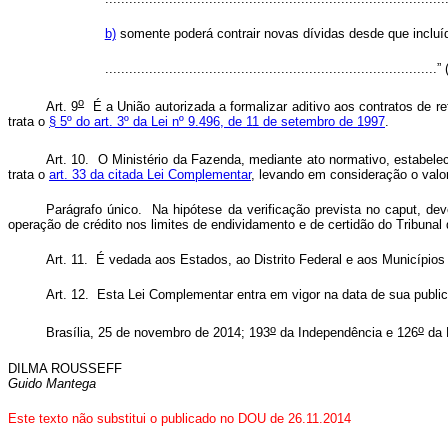
b)
somente poderá contrair novas dívidas desde que incluí
...................................................................................
o
Art. 9
É a União autorizada a formalizar aditivo aos contratos de r
trata o
§ 5º do art. 3º da Lei nº 9.496, de 11 de setembro de 1997
.
Art. 10. O Ministério da Fazenda, mediante ato normativo, estabelece
trata o
art. 33 da citada Lei Complementar
, levando em consideração o valor
Parágrafo único. Na hipótese da verificação prevista no
caput
, de
operação de crédito nos limites de endividamento e de certidão do Tribuna
Art. 11. É vedada aos Estados, ao Distrito Federal e aos Municípios a
Art. 12. Esta Lei Complementar entra em vigor na data de sua publi
o
o
Brasília, 25 de novembro de 2014; 193
da Independência e 126
da 
DILMA ROUSSEFF
Guido Mantega
Este texto não substitui o publicado no DOU de 26.11.2014