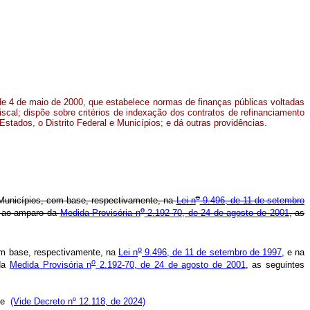
e 4 de maio de 2000, que estabelece normas de finanças públicas voltadas
iscal; dispõe sobre critérios de indexação dos contratos de refinanciamento
Estados, o Distrito Federal e Municípios; e dá outras providências.
o
Municípios, com base, respectivamente, na
Lei n
9.496, de 11 de setembro
o
l
ao amparo da
Medida Provisória n
2.192-70, de 24 de agosto de 2001
, as
o
com base, respectivamente, na
Lei n
9.496, de 11 de setembro de 1997
, e na
o
 da
Medida Provisória n
2.192-70, de 24 de agosto de 2001
, as seguintes
; e
(Vide Decreto nº 12.118, de 2024)