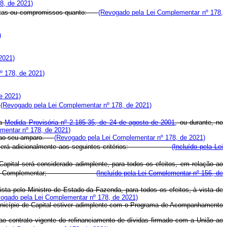
8, de 2021)
 metas ou compromissos quanto:
(Revogado pela Lei Complementar nº 178,
)
2021)
º 178, de 2021)
e 2021)
.
(Revogado pela Lei Complementar nº 178, de 2021)
da
Medida Provisória nº 2.185-35, de 24 de agosto de 2001
, ou durante, no
mentar nº 178, de 2021)
ito ao seu amparo.
(Revogado pela Lei Complementar nº 178, de 2021)
decerá adicionalmente aos seguintes critérios:
(Incluído pela Lei
pital será considerado adimplente, para todos os efeitos, em relação ao
 Lei Complementar;
(Incluído pela Lei Complementar nº 156, de
sta pelo Ministro de Estado da Fazenda, para todos os efeitos, à vista de
ogado pela Lei Complementar nº 178, de 2021)
unicípio de Capital estiver adimplente com o Programa de Acompanhamento
ao contrato vigente do refinanciamento de dívidas firmado com a União ao