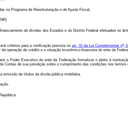
das no Programa de Reestruturação e de Ajuste Fiscal;
” (NR)
efinanciamento de dívidas dos Estados e do Distrito Federal efetuados no âm
o
rá critérios para a verificação prevista no
art. 32 da Lei Complementar n
10
 da operação de crédito e a situação econômico-financeira do ente da Federa
verá o Poder Executivo do ente da Federação formalizar o pleito à institu
l de Contas de sua jurisdição sobre o cumprimento das condições nos termos 
 emissão de títulos da dívida pública mobiliária.
cação.
República.