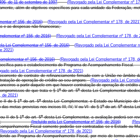
9.496, de 11 de setembro de 1997
.
(Revogado pela Lei Complementar nº 17
amente, além de objetivos específicos para cada unidade da Federação,
entar nº 156, de 2016)
(Revogado pela Lei Complementar nº 178, de 2021
tas e as despesas não financeiras;
mplementar nº 156, de 2016)
(Revogado pela Lei Complementar nº 178, de 
la Lei Complementar nº 156, de 2016)
(Revogado pela Lei Complementar n
e 2021)
Complementar nº 156, de 2016)
(Revogado pela Lei Complementar nº 178, d
 específica para o estabelecimento do Programa de Acompanhamento Fiscal
gado pela Lei Complementar nº 178, de 2021)
decorrente de contrato de refinanciamento firmado com a União no âmbito 
ontratação de operação de crédito ao seu amparo;
(Revogado pela Lei Comple
 financeiros a partir daquele em que houver contratação de operação de créd
o
o
compromissos de que trata o § 1
do art. 5
desta Lei Complementar obe
, de 2021)
o
o
e II do § 1
do art. 5
desta Lei Complementar, o Estado ou Município de Ca
o
o
as metas previstas nos incisos III, IV, V ou VI do § 1
do art. 5
desta
o
o
ou II do § 1
do art. 5
desta Lei Complementar, a avaliação poderá ser revi
io de Capital;
(Incluído pela Lei Complementar nº 156, de 2016)
(Rev
de Acompanhamento Fiscal somente poderão ser contratadas se o Estado ou M
(Revogado pela Lei Complementar nº 178, de 2021)
aderido ao Programa de Acompanhamento Fiscal, por meio de termo aditivo 