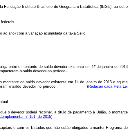
Fundação Instituto Brasileiro de Geografia e Estatística (IBGE), ou outro
 federais.
o ao ano) com a variação acumulada da taxa Selic.
o
rença entre o montante do saldo devedor existente em 1
de janeiro de 2013
 impactaram o saldo devedor no período.
o
 o montante do saldo devedor existente em 1
de janeiro de 2013 e aquele
as que impactaram o saldo devedor no período.
(Redação dada Pela Lei
atual.
que o devedor poderá recolher, a título de pagamento à União, o montante
i Complementar nº 151, de 2015)
capitais e com os Estados que não estão obrigados a manter Programa de