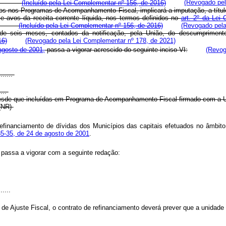
:
(Incluído pela Lei Complementar nº 156, de 2016)
(Revogado pel
s nos Programas de Acompanhamento Fiscal, implicará a imputação, a título
 avos da receita corrente líquida, nos termos definidos no
art. 2º da Lei
ida; e
(Incluído pela Lei Complementar nº 156, de 2016)
(Revogado pela
o de seis meses, contados da notificação, pela União, do descumprime
16)
(Revogado pela Lei Complementar nº 178, de 2021)
agosto de 2001,
passa a vigorar acrescido do seguinte inciso VI:
(Revog
........
.....
 desde que incluídas em Programa de Acompanhamento Fiscal firmado com a 
” (NR)
refinanciamento de dívidas dos Municípios das capitais efetuados no âmbit
185-35, de 24 de agosto de 2001
.
 passa a vigorar com a seguinte redação:
.......
de Ajuste Fiscal, o contrato de refinanciamento deverá prever que a unidade
......