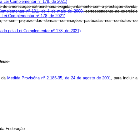
a Lei Complementar nº 178, de 2021)
 de amortização extraordinária exigida juntamente com a prestação devida,
 Complementar nº 101, de 4 de maio de 2000,
correspondente ao exercício
 Lei Complementar nº 178, de 2021)
nto, e sem prejuízo das demais cominações pactuadas nos contratos de
ado pela Lei Complementar nº 178, de 2021)
União
.
o da
Medida Provisória nº 2.185-35, de 24 de agosto de 2001
, para incluir a
 da Federação: