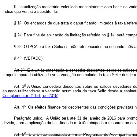
II - atualização monetária calculada mensalmente com base na varia
índice que venha a substituí-lo.
o
§ 1
Os encargos de que trata o
caput
ficarão limitados à taxa refer
o
o
§ 2
Para fins de aplicação da limitação referida no § 1
, será comp
o
§ 3
O IPCA e a taxa Selic estarão referenciados ao segundo mês an
o
§ 4
(VETADO).
o
Art 3
É a União autorizada a conceder descontos sobre os saldos de
e aquele apurado utilizando-se a variação acumulada da taxa Selic desde a
o
Art. 3
A União concederá descontos sobre os saldos devedores dos 
apurado utilizando-se a variação acumulada da taxa Selic desde a 
Complementar nº 151, de 2015)
o
Art. 4
Os efeitos financeiros decorrentes das condições previstas n
Parágrafo único. A União terá até 31 de janeiro de 2016 para prom
devido, com a aplicação da Lei, ficando a União obrigada a ressarc
o
Art. 5
É a União autorizada a firmar Programas de Acompanhamento