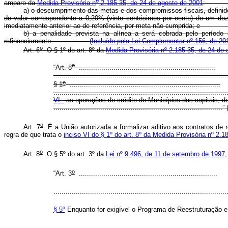
o
amparo da
Medida Provisória n
2.185-35, de 24 de agosto de 2001
a) o descumprimento das metas e dos compromissos fiscais, definido
de valor correspondente a 0,20% (vinte centésimos por cento) de um doze
imediatamente anterior ao de referência, por meta não cumpr
b) a penalidade prevista na alínea a será cobrada pelo períod
refinanciamento.
(Incluído pela Lei Complementar nº 156, de 20
o
Art. 6
O § 1º
do art. 8º da
Medida Provisória nº 2.185-35, de 24 de 
o
“Art. 8
...................................................................
....................................................................................
o
§ 1
..........................................................................
....................................................................................
VI -
as operações de crédito de Municípios das capitais,
...................................................................................
o
Art. 7
É a União autorizada a formalizar aditivo aos contratos de 
regra de que trata o
inciso VI do § 1º do art. 8º da Medida Provisória nº 2.
o
Art. 8
O § 5º do art. 3º da
Lei nº 9.496, de 11 de setembro de 1997
,
o
“Art. 3
....................................................................
....................................................................................
§ 5º
Enquanto for exigível o Programa de Reestruturação e 
....................................................................................