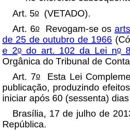
o
Art. 5
(VETADO).
o
Art. 6
Revogam-se os
art
de 25 de outubro de 1966
(Cód
o
o
e 2
do art. 102 da Lei n
8
Orgânica do Tribunal de Conta
o
Art. 7
Esta Lei Complemen
publicação, produzindo efeito
iniciar após 60 (sessenta) dia
Brasília, 17 de julho de 201
República.