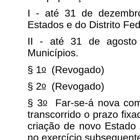
I - até 31 de dezembr
Estados e do Distrito Fed
II - até 31 de agost
Municípios.
o
§ 1
(Revogado)
o
§ 2
(Revogado)
o
§ 3
Far-se-á nova com
transcorrido o prazo fixa
criação de novo Estado 
no exercício subsequente