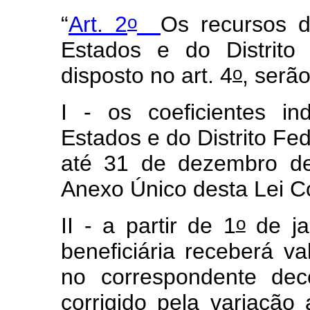
o
“
Art. 2
Os recursos d
Estados e do Distrito
o
disposto no art. 4
, serã
I - os coeficientes in
Estados e do Distrito Fe
até 31 de dezembro de
Anexo Único desta Lei 
o
II - a partir de 1
de ja
beneficiária receberá val
no correspondente dec
corrigido pela variação