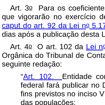
o
Art. 3
Para os coeficientes
que vigorarão no exercício 
o
caput
do art. 92 da Lei n
5.17
dias após a publicação desta 
o
Art. 4
O art. 102 da
Lei n
Orgânica do Tribunal de Cont
seguinte redação:
“
Art. 102.
Entidade co
federal fará publicar no 
fins previstos no inciso V
das populações: