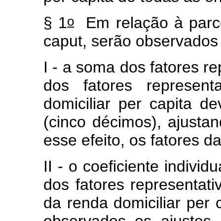
o
§ 1
Em relação à parcel
caput
, serão observados
I - a soma dos fatores r
dos fatores represent
domiciliar
per capita
de
(cinco décimos), ajusta
esse efeito, os fatores d
II - o coeficiente indivi
dos fatores representat
da renda domiciliar
per 
observados os ajustes p