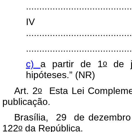
........................................
I
........................................
.......................................
o
c)
a partir de 1
de j
hipóteses.” (NR)
o
Art. 2
Esta Lei Complemen
publicação.
Brasília, 29 de dezembro
o
122
da República.