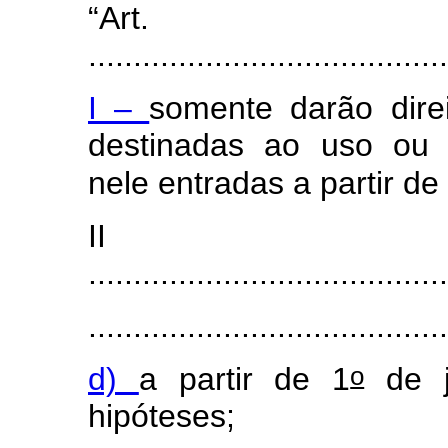
“Art
.......................................
I –
somente darão dire
destinadas ao uso ou 
nele entradas a partir de
I
........................................
.......................................
o
d)
a partir de 1
de j
hipóteses;