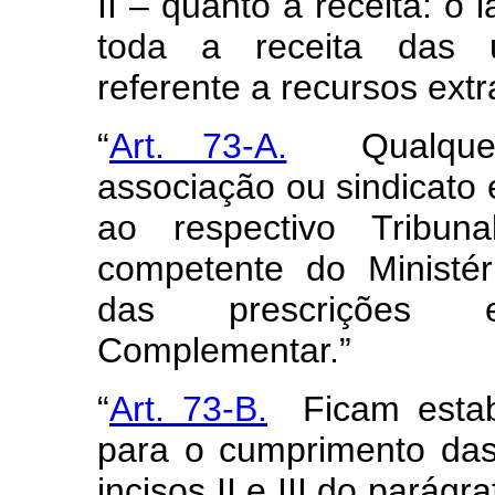
II – quanto à receita: o
toda a receita das un
referente a recursos extr
“
Art. 73-A.
Qualque
associação ou sindicato 
ao respectivo Tribu
competente do Ministé
das prescrições e
Complementar.”
“
Art. 73-B.
Ficam estabe
para o cumprimento das
incisos II e III do parágr