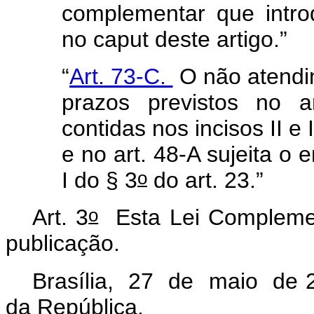
complementar que introd
no
caput
deste artigo.”
“
Art. 73-C.
O não atendi
prazos previstos no a
contidas nos incisos II e 
e no art. 48-A sujeita o 
o
I do § 3
do art. 23.”
o
Art. 3
Esta Lei Complemen
publicação.
Brasília, 27 de maio de 
da República.