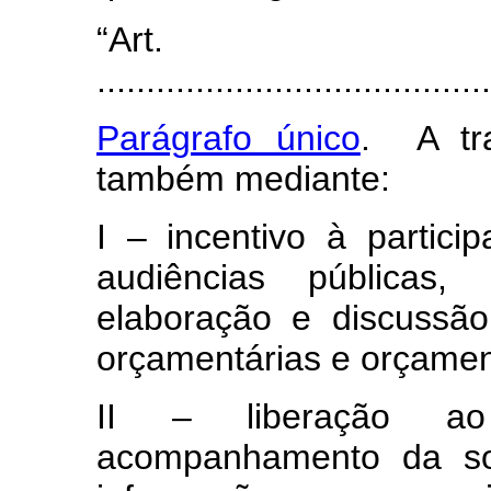
“Art
.......................................
Parágrafo único
. A tr
também mediante:
I – incentivo à partici
audiências públicas
elaboração e discussão 
orçamentárias e orçame
II – liberação ao
acompanhamento da so