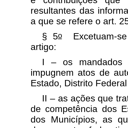
resultantes das inform
a que se refere o art. 
o
§ 5
Excetuam-se 
artigo:
I – os mandados 
impugnem atos de auto
Estado, Distrito Federa
II – as ações que tr
de competência dos Es
dos Municípios, as q