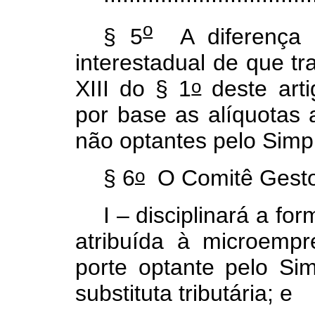
o
§ 5
A diferença e
interestadual de que t
o
XIII do § 1
deste arti
por base as alíquotas a
não optantes pelo Simp
o
§ 6
O Comitê Gestor
I – disciplinará a f
atribuída à microem
porte optante pelo Si
substituta tributária; e