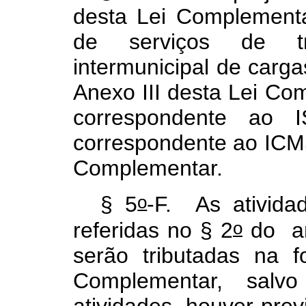
desta Lei Complementa
de serviços de tra
intermunicipal de carga
Anexo III desta Lei Co
correspondente ao 
correspondente ao ICMS
Complementar.
o
§ 5
-F. As ativida
o
referidas no § 2
do ar
serão tributadas na 
Complementar, salv
atividades, houver prev