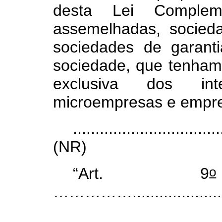
desta Lei Complem
assemelhadas, socied
sociedades de garanti
sociedade, que tenham 
exclusiva dos in
microempresas e empre
.................................
(NR)
o
“Art. 9
…………….........................
.................................