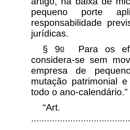
artigo, na baixa de m
pequeno porte apl
responsabilidade prev
jurídicas.
o
§ 9
Para os efe
considera-se sem mo
empresa de pequeno
mutação patrimonial e 
todo o ano-calendário.
“Ar
.....................................