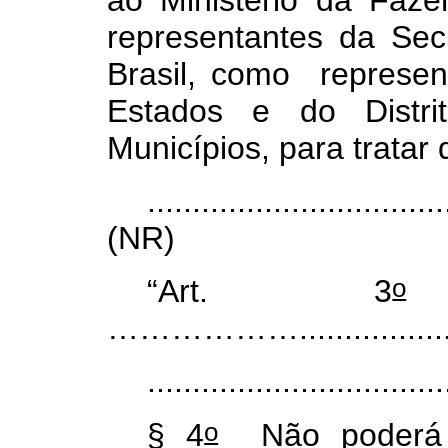
ao Ministério da Faze
representantes da Sec
Brasil, como represen
Estados e do Distri
Municípios, para tratar 
.................................
(NR)
o
“Art. 3
.
………………......................
.................................
o
§ 4
Não poderá s