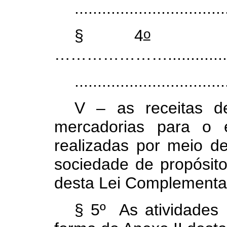
.................................
o
§ 4
...........
………………….............
.................................
V –
as receitas d
mercadorias para o e
realizadas por meio d
sociedade de propósito 
desta Lei Complementa
§ 5º As atividades i