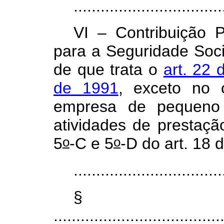
.................................
VI – Contribuição 
para a Seguridade Socia
de que trata o
art. 22 
de 1991
, exceto no
empresa de pequeno
atividades de prestaçã
o
o
5
-C e 5
-D do art. 18
.................................
§
.....................................