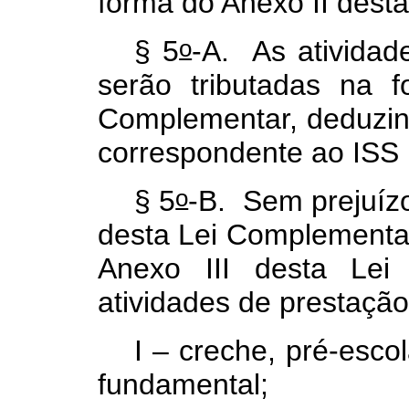
forma do Anexo II dest
o
§ 5
-A. As ativida
serão tributadas na 
Complementar, deduzind
correspondente ao ISS 
o
§ 5
-B. Sem prejuízo
desta Lei Complementar
Anexo III desta Lei
atividades de prestação
I – creche, pré-esco
fundamental;