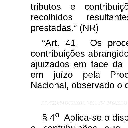
tributos e contribu
recolhidos resulta
prestadas.” (NR)
“Art. 41. Os proce
contribuições abrangid
ajuizados em face da 
em juízo pela Proc
Nacional, observado o 
.................................
o
§ 4
Aplica-se o disp
e contribuições que