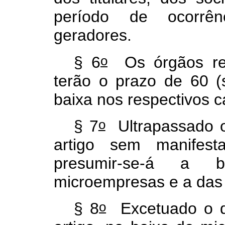
período de ocorrên
geradores.
o
§ 6
Os órgãos re
terão o prazo de 60 (s
baixa nos respectivos 
o
§ 7
Ultrapassado o
artigo sem manifest
presumir-se-á a 
microempresas e a das
o
§ 8
Excetuado o d