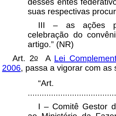
desses entes federativ
suas respectivas procu
III – as ações p
celebração do convên
artigo.” (NR)
o
Art. 2
A
Lei Complement
2006
, passa a vigorar com as
“A
.....................................
I – Comitê Gestor d