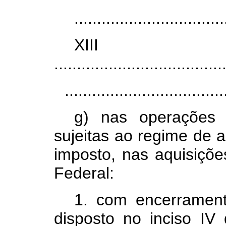
.................................
XI
.....................................
...................................
g) nas operações
sujeitas ao regime de 
imposto, nas aquisiçõe
Federal:
1. com encerrament
disposto no inciso IV