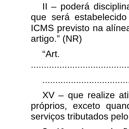
II – poderá discipl
que será estabelecid
ICMS previsto na alín
artigo.” (NR)
“Ar
.....................................
.................................
XV – que realize at
próprios, exceto quan
serviços tributados pel