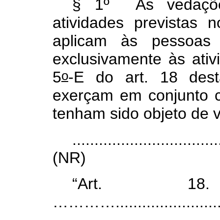
§ 1º As vedações
atividades previstas 
aplicam às pessoas 
exclusivamente às ativ
o
5
-E do art. 18 des
exerçam em conjunto c
tenham sido objeto de
.................................
(NR)
“Art. 18.
…………...........................