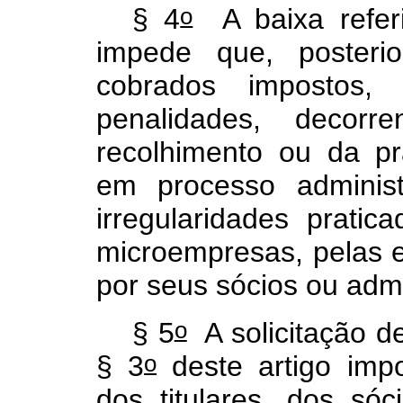
o
§ 4
A baixa refer
impede que, posteri
cobrados impostos, 
penalidades, decorr
recolhimento ou da p
em processo administr
irregularidades pratic
microempresas, pelas 
por seus sócios ou adm
o
§ 5
A solicitação de
o
§ 3
deste artigo impo
dos titulares, dos só