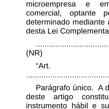
microempresa e e
comercial, optante 
determinado mediante a
desta Lei Complementa
.................................
(NR)
“Ar
.....................................
Parágrafo único. A 
deste artigo consti
instrumento hábil e su