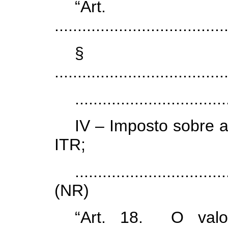
“Ar
.....................................
§
.....................................
.................................
IV – Imposto sobre a 
ITR;
.................................
(NR)
“Art. 18. O valo