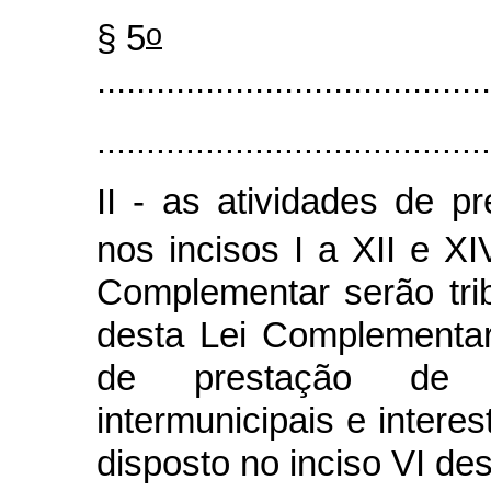
o
§ 5
........................................
........................................
II - as atividades de p
nos incisos I a XII e X
Complementar serão tri
desta Lei Complementar
de prestação de s
intermunicipais e interes
disposto no inciso VI des