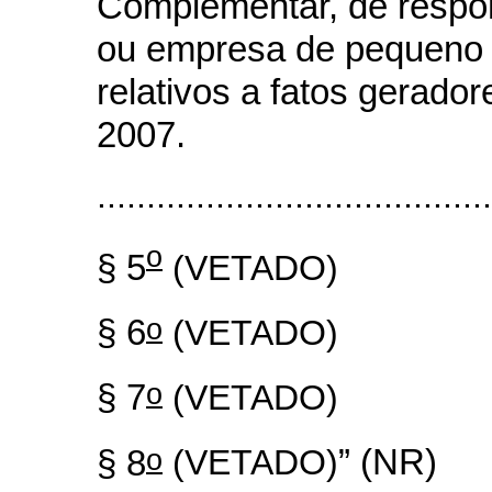
Complementar, de respo
ou empresa de pequeno po
relativos a fatos gerado
2007.
........................................
o
§ 5
(VETADO)
o
§ 6
(VETADO)
o
§ 7
(VETADO)
o
§ 8
(VETADO)
” (NR)