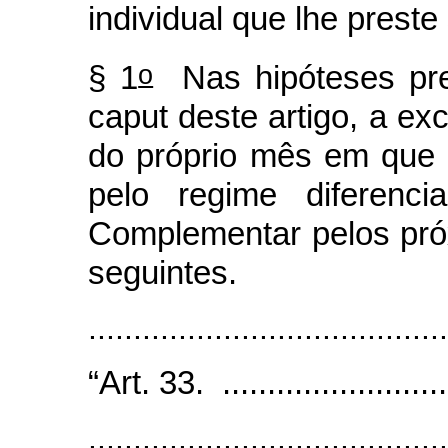
individual que lhe preste
o
§ 1
Nas hipóteses prev
caput deste artigo, a exc
do próprio mês em que 
pelo regime diferenci
Complementar pelos próx
seguintes.
........................................
“Art. 33. ...........................
........................................