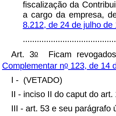
fiscalização da Contribu
a cargo da empresa, de
8.212, de 24 de julho de
......................................
o
Art. 3
Ficam revogados 
o
Complementar n
123, de 14 
I -
(VETADO)
II - inciso II do caput do art.
III - art. 53 e seu parágrafo 