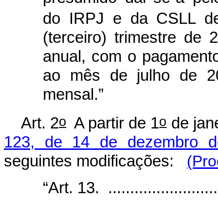
do IRPJ e da CSLL de
(terceiro) trimestre de
anual, com o pagamento
ao mês de julho de 2
mensal.”
o
o
Art. 2
A partir de 1
de jan
123, de 14 de dezembro d
seguintes modificações:
(Pro
“Art. 13. ...........................
........................................