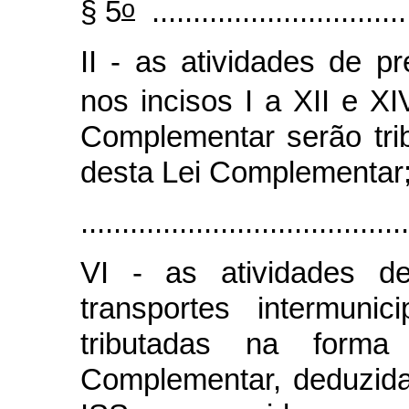
o
§ 5
................................
II - as atividades de p
nos incisos I a XII e X
Complementar serão tri
desta Lei Complementar
........................................
VI - as atividades d
transportes intermunic
tributadas na form
Complementar, deduzida