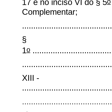
o
17 e no inciso VI do § 5
Complementar;
........................................
§
o
1
...................................
........................................
XIII -
........................................
........................................