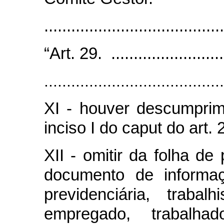
......................................
“Art. 29. ...........................
........................................
XI - houver descumprim
inciso I do caput do art
XII - omitir da folha 
documento de informaç
previdenciária, trabal
empregado, trabalhad