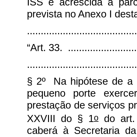
ISS e acrescida a par
prevista no Anexo I des
......................................
“Art. 33. ...........................
........................................
§ 2º Na hipótese de a
pequeno porte exerce
prestação de serviços pr
o
XXVIII do § 1
do art.
caberá à Secretaria da