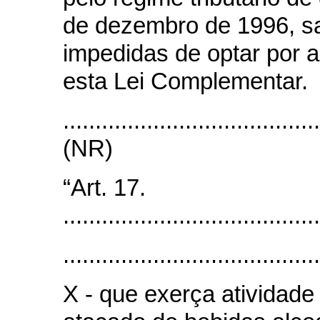
de dezembro de 1996, sa
impedidas de optar por 
esta Lei Complementar.
.......................................
(NR)
“Art. 17.
........................................
........................................
X - que exerça atividad