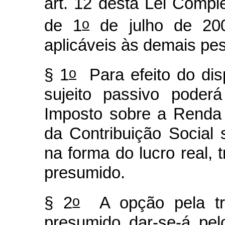
art. 12 desta Lei Comple
o
de 1
de julho de 200
aplicáveis às demais pes
o
§ 1
Para efeito do disp
sujeito passivo poder
Imposto sobre a Renda
da Contribuição Social
na forma do lucro real, t
presumido.
o
§ 2
A opção pela tri
presumido dar-se-á pe