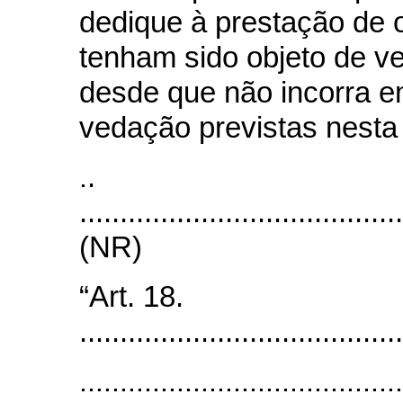
dedique à prestação de 
tenham sido objeto de v
desde que não incorra 
vedação previstas nesta
.
.
.......................................
(NR)
“Art. 18.
........................................
........................................