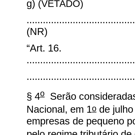
g)
(VETADO)
.......................................
(NR)
“Art. 16.
........................................
........................................
o
§ 4
Serão consideradas 
o
Nacional, em 1
de julho
empresas de pequeno po
pelo regime tributário de 