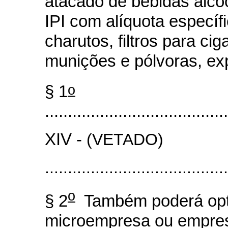
atacado de bebidas alcoó
IPI com alíquota específic
charutos, filtros para ci
munições e pólvoras, ex
o
§ 1
........................................
XIV -
(VETADO)
........................................
o
§ 2
Também poderá opta
microempresa ou empres