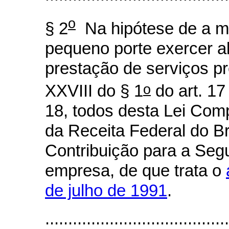
o
§ 2
Na hipótese de a m
pequeno porte exercer a
prestação de serviços pr
o
XXVIII do § 1
do art. 17
18, todos desta Lei Com
da Receita Federal do Bra
Contribuição para a Segu
empresa, de que trata o
de julho de 1991
.
......................................