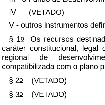
IV –
(VETADO)
V - outros instrumentos defi
o
§ 1
Os recursos destinado
caráter constitucional, legal
regional de desenvolvi
compatibilizada com o plano p
o
§ 2
(VETADO)
o
§ 3
(VETADO)