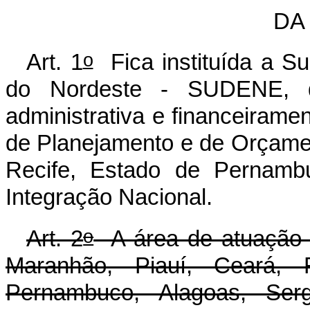
DA
o
Art. 1
Fica instituída a S
do Nordeste - SUDENE, de
administrativa e financeirame
de Planejamento e de Orçame
Recife, Estado de Pernambu
Integração Nacional.
o
Art. 2
A área de atuação 
Maranhão, Piauí, Ceará, 
Pernambuco, Alagoas, Ser