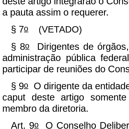
deste artigo integrarão o Cons
a pauta assim o requerer.
o
§ 7
(VETADO)
o
§ 8
Dirigentes de órgãos,
administração pública fede
participar de reuniões do Cons
o
§ 9
O dirigente da entidade
caput
deste artigo somente 
membro da diretoria.
o
Art. 9
O Conselho Deliberat