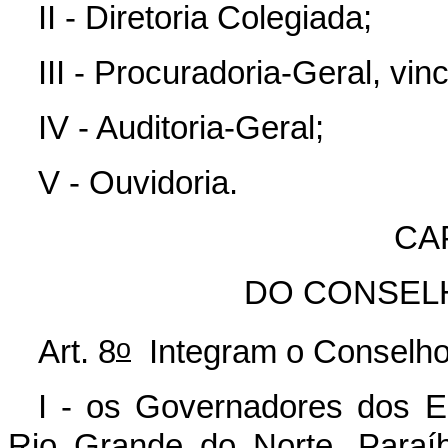
II - Diretoria Colegiada;
III - Procuradoria-Geral, vi
IV - Auditoria-Geral;
V - Ouvidoria.
CAP
DO CONSEL
o
Art. 8
Integram o Conselho 
I - os Governadores dos E
Rio Grande do Norte, Paraí