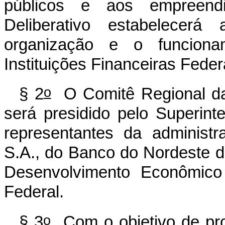
públicos e aos empreendi
Deliberativo estabelecer
organização e o funcion
Instituições Financeiras Federa
o
§ 2
O Comitê Regional das
será presidido pelo Superin
representantes da administ
S.A., do Banco do Nordeste d
Desenvolvimento Econômico
Federal.
o
§ 3
Com o objetivo de pro