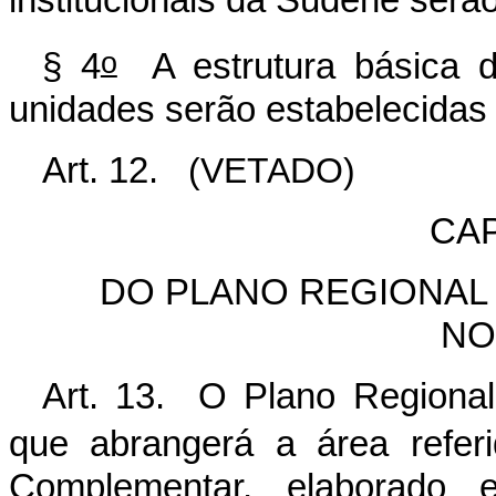
institucionais da Sudene serã
o
§ 4
A estrutura básica 
unidades serão estabelecidas
Art. 12.
(VETADO)
CAP
DO PLANO REGIONAL
NO
Art. 13. O Plano Regional
que abrangerá a área refe
Complementar, elaborado 