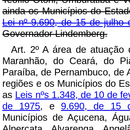
ainda os Municípios do Estad
Lei nº 9.690, de 15 de julho
Governador Lindemberg.
Art. 2º A área de atuação
Maranhão, do Ceará, do Pi
Paraíba, de Pernambuco, de A
regiões e os Municípios do E
as
Leis nºs 1.348, de 10 de f
de 1975
, e
9.690, de 15 
Municípios de Açucena, Águ
Alpercata, Alvarenga, Angelâ