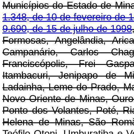
Municípios do Estado de Min
1.348, de 10 de fevereiro de 
9.690, de 15 de julho de 1998
Formosas, Angelândia, Arican
Campanário, Carlos Chaga
Franciscópolis, Frei Gaspa
Itambacuri, Jenipapo de M
Ladainha, Leme do Prado, M
Novo Oriente de Minas, Ouro
Ponto dos Volantes, Poté, R
Helena de Minas, São Romão
Teófilo Otoni, Umburatiba e 