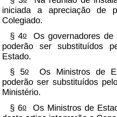
§ 3
Na reunião de instala
iniciada a apreciação de p
Colegiado.
o
§ 4
Os governadores de E
poderão ser substituídos p
Estado.
o
§ 5
Os Ministros de Es
poderão ser substituídos pelo
Ministério.
o
§ 6
Os Ministros de Estado