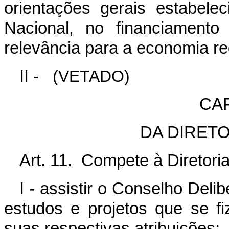
orientações gerais estabelec
Nacional, no financiament
relevância para a economia re
II -
(VETADO)
CAP
DA DIRET
Art. 11. Compete à Diretori
I - assistir o Conselho Deli
estudos e projetos que se f
suas respectivas atribuições;