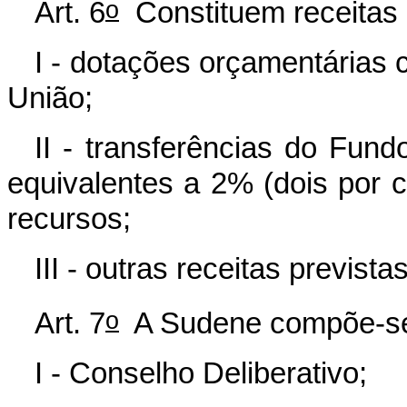
o
Art. 6
Constituem receitas
I - dotações orçamentárias
União;
II - transferências do Fun
equivalentes a 2% (dois por c
recursos;
III - outras receitas prevista
o
Art. 7
A Sudene compõe-se
I - Conselho Deliberativo;