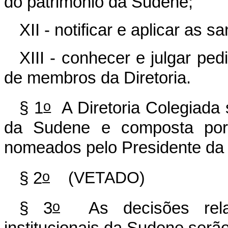
do patrimônio da Sudene;
XII - notificar e aplicar as 
XIII - conhecer e julgar pe
de membros da Diretoria.
o
§ 1
A Diretoria Colegiada 
da Sudene e composta por m
nomeados pelo Presidente da 
o
§ 2
(VETADO)
o
§ 3
As decisões relac