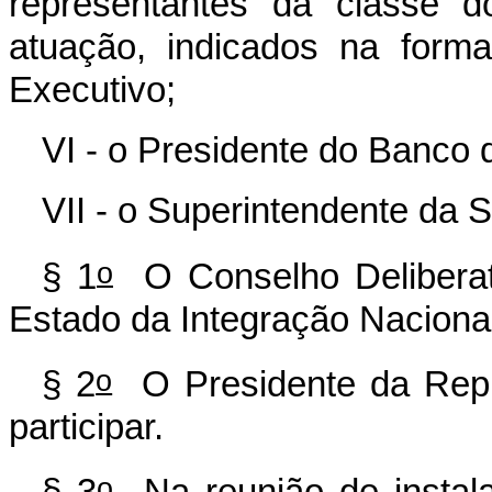
representantes da classe d
atuação, indicados na form
Executivo;
VI - o Presidente do Banco 
VII - o Superintendente da 
o
§ 1
O Conselho Deliberati
Estado da Integração Nacional
o
§ 2
O Presidente da Repúb
participar.
o