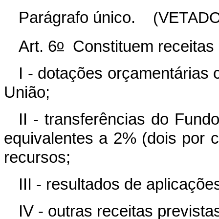
Parágrafo único.
(VETADO
o
Art. 6
Constituem receitas
I - dotações orçamentárias
União;
II - transferências do Fun
equivalentes a 2% (dois por c
recursos;
III - resultados de aplicaçõ
IV - outras receitas prevista