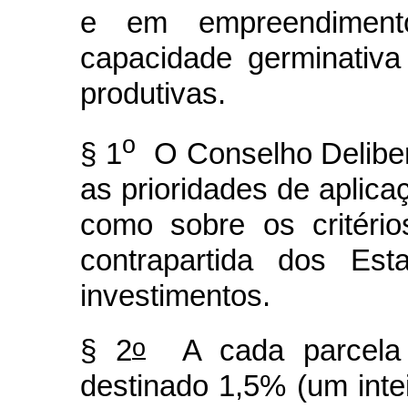
e em empreendiment
capacidade germinativa
produtivas.
o
§ 1
O Conselho Deliber
as prioridades de aplic
como sobre os critéri
contrapartida dos Es
investimentos.
o
§ 2
A cada parcela d
destinado 1,5% (um inte