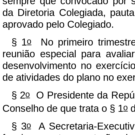
sempre que convocado por s
da Diretoria Colegiada, paut
aprovado pelo Colegiado.
o
§ 1
No primeiro trimestre
reunião especial para avali
desenvolvimento no exercíci
de atividades do plano no exer
o
§ 2
O Presidente da Repúbl
o
Conselho de que trata o § 1
d
o
§ 3
A Secretaria-Executiv