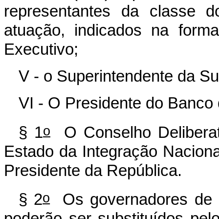
representantes da classe d
atuação, indicados na form
Executivo;
V - o Superintendente da S
VI - O Presidente do Banco
o
§ 1
O Conselho Deliberati
Estado da Integração Naciona
Presidente da República.
o
§ 2
Os governadores de E
poderão ser substituídos pel