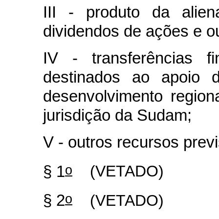
III - produto da alien
dividendos de ações e ou
IV - transferências f
destinados ao apoio 
desenvolvimento regio
jurisdição da Sudam;
V - outros recursos previ
o
§ 1
(VETADO)
o
§ 2
(VETADO)