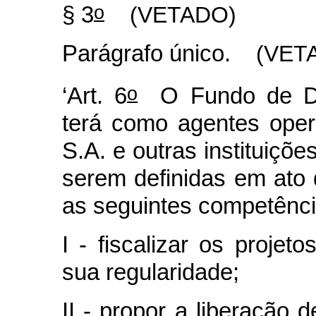
o
§ 3
(VETADO)
Parágrafo único.
(VET
o
‘Art. 6
O Fundo de De
terá como agentes ope
S.A. e outras instituições
serem definidas em ato 
as seguintes competênci
I - fiscalizar os proje
sua regularidade;
II - propor a liberação 