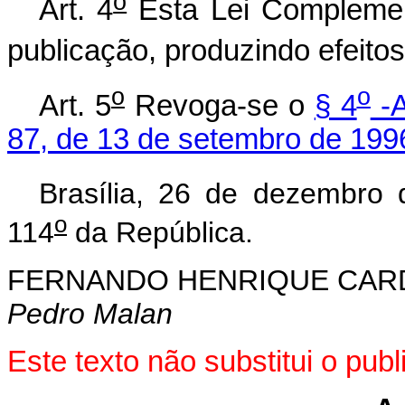
o
Art. 4
Esta Lei Complemen
publicação, produzindo efeitos 
o
o
Art. 5
Revoga-se o
§ 4
-A
87, de 13 de setembro de 199
Brasília, 26 de dezembro
o
114
da República.
FERNANDO HENRIQUE CA
Pedro Malan
Este texto não substitui o pu