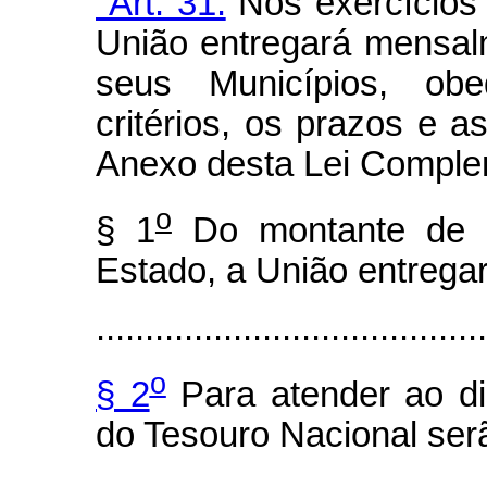
"Art. 31.
Nos exercícios 
União entregará mensal
seus Municípios, ob
critérios, os prazos e 
Anexo desta Lei Comple
o
§ 1
Do montante de r
Estado, a União entregar
........................................
o
§ 2
Para atender ao d
do Tesouro Nacional ser