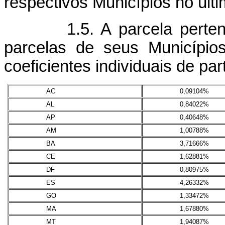
respectivos Municípios no últi
1.5. A parcela pertencen
parcelas de seus Municípios
coeficientes individuais de par
AC
0,09104%
AL
0,84022%
AP
0,40648%
AM
1,00788%
BA
3,71666%
CE
1,62881%
DF
0,80975%
ES
4,26332%
GO
1,33472%
MA
1,67880%
MT
1,94087%