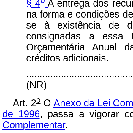
o
§ 4
A entrega dos recu
na forma e condições de
se à existência de di
consignadas a essa fi
Orçamentária Anual da
créditos adicionais.
.......................................
(NR)
o
Art. 2
O
Anexo da Lei Com
de 1996
, passa a vigorar 
Complementar
.