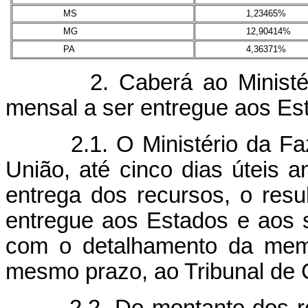
MS
1,23465%
MG
12,90414%
PA
4,36371%
2. Caberá ao Ministério
mensal a ser entregue aos Es
2.1. O Ministério da Fazen
União, até cinco dias úteis a
entrega dos recursos, o resu
entregue aos Estados e aos s
com o detalhamento da memó
mesmo prazo, ao Tribunal de 
2.2. Do montante dos recu