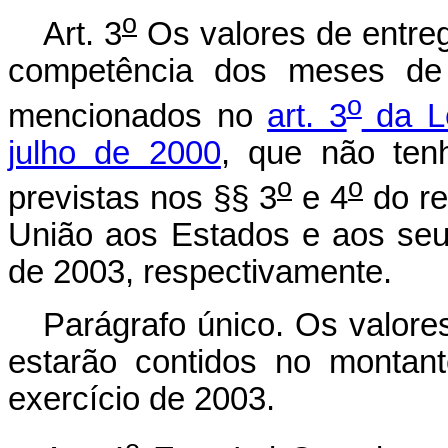
o
Art. 3
Os valores de entre
competência dos meses de
o
mencionados no
art. 3
da L
julho de 2000
, que não ten
o
o
previstas nos §§ 3
e 4
do re
União aos Estados e aos seus
de 2003, respectivamente.
Parágrafo único. Os valor
estarão contidos no montant
exercício de 2003.