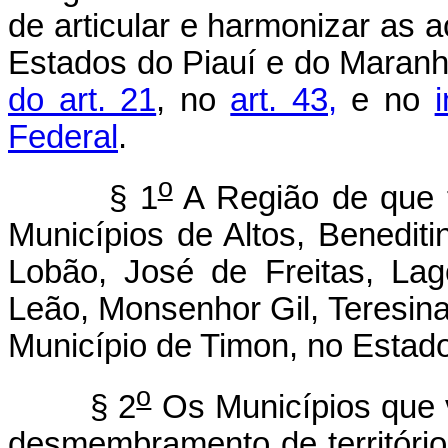
de articular e harmonizar as 
Estados do Piauí e do Maranh
do art. 21
, no
art. 43,
e no
Federal
.
o
§ 1
A Região de que tr
Municípios de Altos, Benediti
Lobão, José de Freitas, Lag
Leão, Monsenhor Gil, Teresina
Município de Timon, no Estad
o
§ 2
Os Municípios que v
desmembramento de território