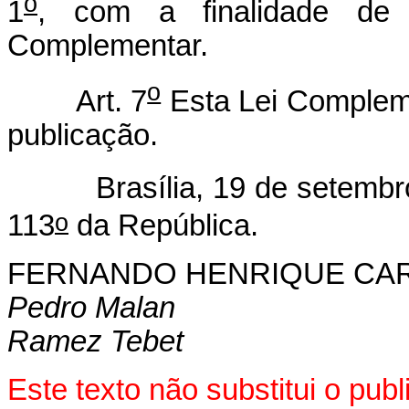
o
1
, com a finalidade de 
Complementar.
o
Art. 7
Esta Lei Compleme
publicação.
Brasília, 19 de setemb
o
113
da República.
FERNANDO HENRIQUE CA
Pedro Malan
Ramez Tebet
Este texto não substitui o pu