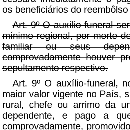
os beneficiários do reembôlso
Art. 9º O auxílio-funeral s
mínimo regional, por morte do
familiar ou seus dep
comprovadamente houver pro
sepultamento respectivo.
Art. 9º O auxílio-funeral,
maior valor vigente no País, 
rural, chefe ou arrimo da u
dependente, e pago a que
comprovadamente, promovido,