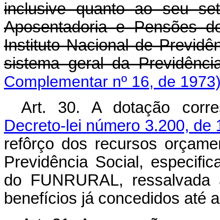
inclusive quanto ao seu seto
Aposentadoria e Pensões do
Instituto Nacional de Previdê
sistema geral da Previdência
Complementar nº 16, de 1973
Art. 30. A dotação corr
Decreto-lei número 3.200, de 
refôrço dos recursos orçamen
Previdência Social, especifi
do FUNRURAL, ressalvada a
benefícios já concedidos até a