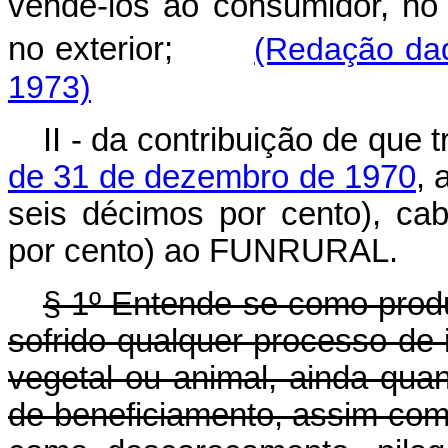
vendê-los ao consumidor, no 
no exterior;
(Redação dad
1973)
II - da contribuição de que 
de 31 de dezembro de 1970
, 
seis décimos por cento), ca
por cento) ao FUNRURAL.
§ 1º Entende-se como produ
sofrido qualquer processo de 
vegetal ou animal, ainda qua
de beneficiamento, assim com