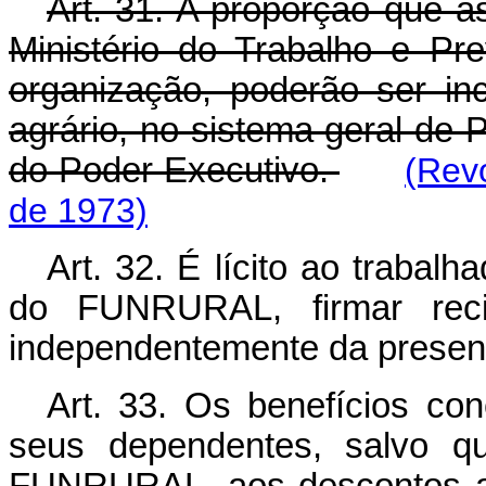
Art. 31. A proporção que as
Ministério do Trabalho e Pre
organização, poderão ser inc
agrário, no sistema geral de 
do Poder Executivo.
(Rev
de 1973)
Art. 32. É lícito ao trabal
do FUNRURAL, firmar reci
independentemente da presenç
Art. 33. Os benefícios con
seus dependentes, salvo qu