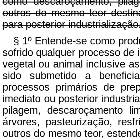
como descaroçamento, pila
outros do mesmo teor destin
para posterior industrialização
§ 1º Entende-se como produ
sofrido qualquer processo de 
vegetal ou animal inclusive a
sido submetido a benefici
processos primários de pre
imediato ou posterior industr
pilagem, descaroçamento li
árvores, pasteurização, res
outros do mesmo teor, estend