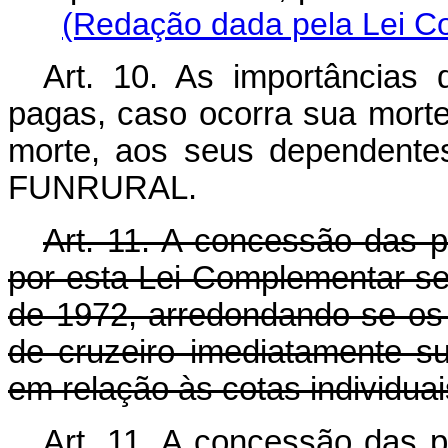
(Redação dada pela Lei C
Art. 10. As importâncias 
pagas, caso ocorra sua mort
morte, aos seus dependentes
FUNRURAL.
Art. 11. A concessão das 
por esta Lei Complementar ser
de 1972, arredondando-se os 
de cruzeiro imediatamente su
em relação às cotas individua
Art. 11. A concessão das 