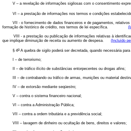
V – a revelação de informações sigilosas com o consentimento expre
VI – a prestação de informações nos termos e condições estabelecido
VII - o fornecimento de dados financeiros e de pagamentos, relativo
formação de histórico de crédito, nos termos de lei específica.
(
VIII - a prestação ou publicação de informações relativas à identific
que implique diminuição de receita ou aumento de despesa.
(Incluído p
o
§ 4
A quebra de sigilo poderá ser decretada, quando necessária para 
I – de terrorismo;
II – de tráfico ilícito de substâncias entorpecentes ou drogas afins;
III – de contrabando ou tráfico de armas, munições ou material desti
IV – de extorsão mediante seqüestro;
V – contra o sistema financeiro nacional;
VI – contra a Administração Pública;
VII – contra a ordem tributária e a previdência social;
VIII – lavagem de dinheiro ou ocultação de bens, direitos e valores;