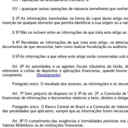
XV – quaisquer outras operações de natureza semelhante que venham 
o
§ 2
As informações transferidas na forma do
caput
deste artigo re
inserção de qualquer elemento que permita identificar a sua origem ou a nat
o
§ 3
Não se incluem entre as informações de que trata este artigo as 
o
§ 4
Recebidas as informações de que trata este artigo, se detectad
documentos de que necessitar, bem como realizar fiscalização ou auditoria
o
§ 5
As informações a que refere este artigo serão conservadas sob sig
o
Art. 6
As autoridades e os agentes fiscais tributários da União, d
referentes a contas de depósitos e aplicações financeiras, quando houver
competente.
(Regulamento)
Parágrafo único. O resultado dos exames, as informações e os documen
o
o
o
Art. 7
Sem prejuízo do disposto no § 3
do art. 2
, a Comissão de V
financeiras de informações e documentos relativos a bens, direitos e obriga
Parágrafo único. O Banco Central do Brasil e a Comissão de Valores
das penalidades que aplicarem, sempre que as informações forem necessá
o
Art. 8
O cumprimento das exigências e formalidades previstas nos a
Valores Mobiliários ou às instituições financeiras.