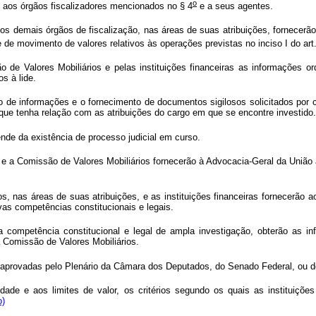
o
e aos órgãos fiscalizadores mencionados no § 4
e a seus agentes.
os demais órgãos de fiscalização, nas áreas de suas atribuições, fornecerã
 de movimento de valores relativos às operações previstas no inciso I do art. 
 de Valores Mobiliários e pelas instituições financeiras as informações or
s à lide.
de informações e o fornecimento de documentos sigilosos solicitados por co
u que tenha relação com as atribuições do cargo em que se encontre investido.
ende da existência de processo judicial em curso.
l e a Comissão de Valores Mobiliários fornecerão à Advocacia-Geral da Uni
s, nas áreas de suas atribuições, e as instituições financeiras fornecerão 
as competências constitucionais e legais.
 competência constitucional e legal de ampla investigação, obterão as i
a Comissão de Valores Mobiliários.
e aprovadas pelo Plenário da Câmara dos Deputados, do Senado Federal, ou d
idade e aos limites de valor, os critérios segundo os quais as instituiçõe
o)