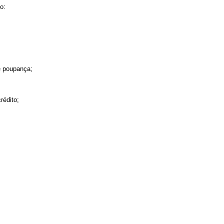
o:
e poupança;
rédito;