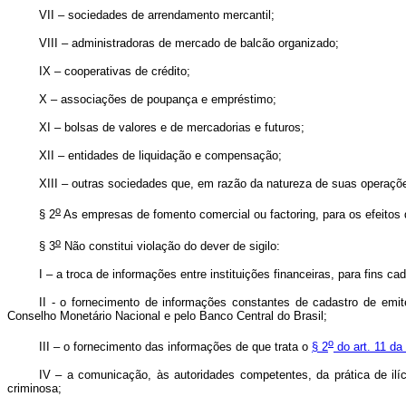
VII – sociedades de arrendamento mercantil;
VIII – administradoras de mercado de balcão organizado;
IX – cooperativas de crédito;
X – associações de poupança e empréstimo;
XI – bolsas de valores e de mercadorias e futuros;
XII – entidades de liquidação e compensação;
XIII – outras sociedades que, em razão da natureza de suas operaçõ
o
§ 2
As empresas de fomento comercial ou factoring, para os efeitos 
o
§ 3
Não constitui violação do dever de sigilo:
I – a troca de informações entre instituições financeiras, para fins 
II - o fornecimento de informações constantes de cadastro de emi
Conselho Monetário Nacional e pelo Banco Central do Brasil;
o
III – o fornecimento das informações de que trata o
§ 2
do art. 11 da 
IV – a comunicação, às autoridades competentes, da prática de ilí
criminosa;