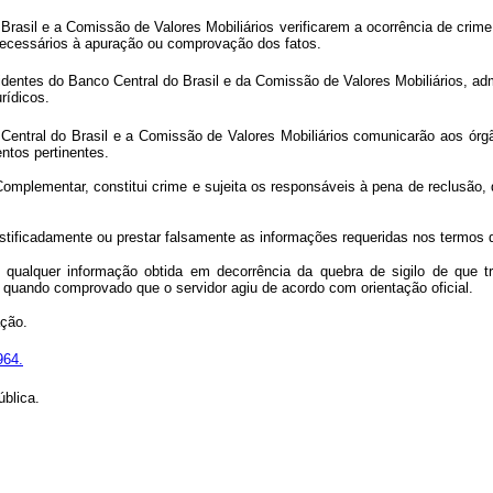
rasil e a Comissão de Valores Mobiliários verificarem a ocorrência de crime 
necessários à apuração ou comprovação dos fatos.
identes do Banco Central do Brasil e da Comissão de Valores Mobiliários, a
rídicos.
Central do Brasil e a Comissão de Valores Mobiliários comunicarão aos órgão
ntos pertinentes.
 Complementar, constitui crime e sujeita os responsáveis à pena de reclusão,
ustificadamente ou prestar falsamente as informações requeridas nos termos
o de qualquer informação obtida em decorrência da quebra de sigilo de qu
, quando comprovado que o servidor agiu de acordo com orientação oficial.
ação.
964.
blica.