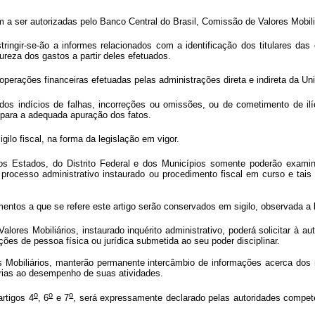
a ser autorizadas pelo Banco Central do Brasil, Comissão de Valores Mobili
stringir-se-ão a informes relacionados com a identificação dos titulares
ureza dos gastos a partir deles efetuados.
operações financeiras efetuadas pelas administrações direta e indireta da Uni
os indícios de falhas, incorreções ou omissões, ou de cometimento de ilíci
 para a adequada apuração dos fatos.
ilo fiscal, na forma da legislação em vigor.
os Estados, do Distrito Federal e dos Municípios somente poderão examinar
 processo administrativo instaurado ou procedimento fiscal em curso e tai
tos a que se refere este artigo serão conservados em sigilo, observada a le
alores Mobiliários, instaurado inquérito administrativo, poderá solicitar à au
ções de pessoa física ou jurídica submetida ao seu poder disciplinar.
 Mobiliários, manterão permanente intercâmbio de informações acerca dos r
rias ao desempenho de suas atividades.
o
o
o
rtigos 4
, 6
e 7
, será expressamente declarado pelas autoridades compete