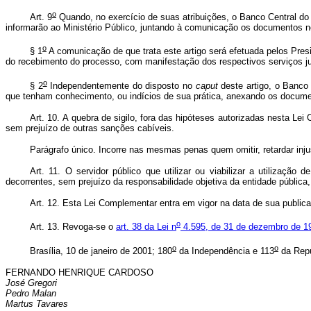
o
Art. 9
Quando, no exercício de suas atribuições, o Banco Central do B
informarão ao Ministério Público, juntando à comunicação os documentos 
o
§ 1
A comunicação de que trata este artigo será efetuada pelos Pres
do recebimento do processo, com manifestação dos respectivos serviços ju
o
§ 2
Independentemente do disposto no
caput
deste artigo, o Banco 
que tenham conhecimento, ou indícios de sua prática, anexando os docume
Art. 10.
A quebra de sigilo, fora das hipóteses autorizadas nesta Lei
sem prejuízo de outras sanções cabíveis.
Parágrafo único. Incorre nas mesmas penas quem omitir, retardar inj
Art. 11.
O servidor público que utilizar ou viabilizar a utilizaçã
decorrentes, sem prejuízo da responsabilidade objetiva da entidade pública
Art. 12.
Esta Lei Complementar entra em vigor na data de sua public
o
Art. 13.
Revoga-se o
art. 38 da Lei n
4.595, de 31 de dezembro de 1
o
o
Brasília, 10 de janeiro de 2001; 180
da Independência e 113
da Repú
FERNANDO HENRIQUE CARDOSO
José Gregori
Pedro Malan
Martus Tavares