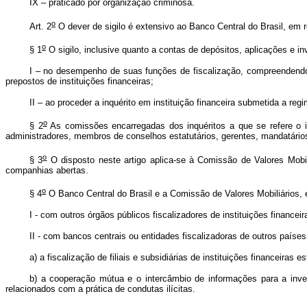
IX – praticado por organização criminosa.
o
Art. 2
O dever de sigilo é extensivo ao Banco Central do Brasil, em 
o
§ 1
O sigilo, inclusive quanto a contas de depósitos, aplicações e i
I – no desempenho de suas funções de fiscalização, compreendendo a
prepostos de instituições financeiras;
II – ao proceder a inquérito em instituição financeira submetida a reg
o
§ 2
As comissões encarregadas dos inquéritos a que se refere o i
administradores, membros de conselhos estatutários, gerentes, mandatários 
o
§ 3
O disposto neste artigo aplica-se à Comissão de Valores Mobili
companhias abertas.
o
§ 4
O Banco Central do Brasil e a Comissão de Valores Mobiliários,
I - com outros órgãos públicos fiscalizadores de instituições finance
II - com bancos centrais ou entidades fiscalizadoras de outros países
a)
a fiscalização de filiais e subsidiárias de instituições financeiras e
b)
a cooperação mútua e o intercâmbio de informações para a inves
relacionados com a prática de condutas ilícitas.