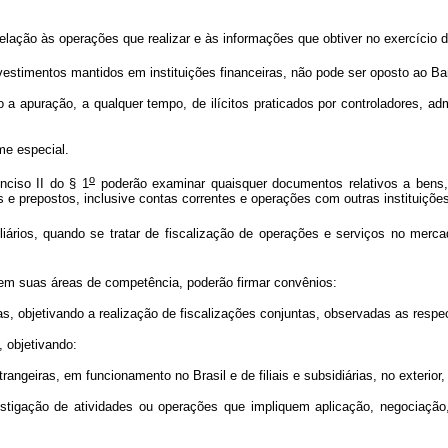
relação às operações que realizar e às informações que obtiver no exercício d
nvestimentos mantidos em instituições financeiras, não pode ser oposto ao Ba
 apuração, a qualquer tempo, de ilícitos praticados por controladores, ad
ime especial.
o
nciso II do § 1
poderão examinar quaisquer documentos relativos a bens, d
e prepostos, inclusive contas correntes e operações com outras instituições
ários, quando se tratar de fiscalização de operações e serviços no mercado
 em suas áreas de competência, poderão firmar convênios:
iras, objetivando a realização de fiscalizações conjuntas, observadas as resp
, objetivando:
strangeiras, em funcionamento no Brasil e de filiais e subsidiárias, no exterior, 
tigação de atividades ou operações que impliquem aplicação, negociação, o