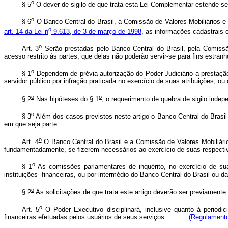
o
§ 5
O dever de sigilo de que trata esta Lei Complementar estende-s
o
§ 6
O Banco Central do Brasil, a Comissão de Valores Mobiliários e 
o
art. 14 da Lei n
9.613, de 3 de março de 1998
, as informações cadastrais e
o
Art. 3
Serão prestadas pelo Banco Central do Brasil, pela Comissão
acesso restrito às partes, que delas não poderão servir-se para fins estranho
o
§ 1
Dependem de prévia autorização do Poder Judiciário a prestação 
servidor público por infração praticada no exercício de suas atribuições, o
o
o
§ 2
Nas hipóteses do § 1
, o requerimento de quebra de sigilo indep
o
§ 3
Além dos casos previstos neste artigo o Banco Central do Brasi
em que seja parte.
o
Art. 4
O Banco Central do Brasil e a Comissão de Valores Mobiliário
fundamentadamente, se fizerem necessários ao exercício de suas respectiv
o
§ 1
As comissões parlamentares de inquérito, no exercício de sua
instituições financeiras, ou por intermédio do Banco Central do Brasil ou d
o
§ 2
As solicitações de que trata este artigo deverão ser previament
o
Art. 5
O Poder Executivo disciplinará, inclusive quanto à periodic
financeiras efetuadas pelos usuários de seus serviços.
(Regulament