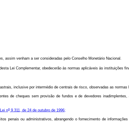
es, assim venham a ser consideradas pelo Conselho Monetário Nacional.
desta Lei Complementar, obedecerão às normas aplicáveis às instituições fin
cadastrais, inclusive por intermédio de centrais de risco, observadas as norma
tentes de cheques sem provisão de fundos e de devedores inadimplentes, 
o
Lei n
9.311, de 24 de outubro de 1996;
citos penais ou administrativos, abrangendo o fornecimento de informaçõe