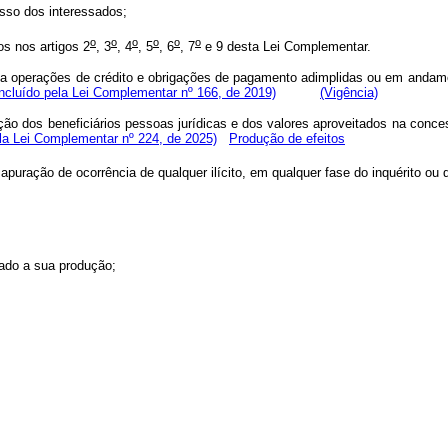
sso dos interessados;
o
o
o
o
o
o
s nos artigos 2
, 3
, 4
, 5
, 6
, 7
e 9 desta Lei Complementar.
s a operações de crédito e obrigações de pagamento adimplidas ou em andame
Incluído pela Lei Complementar nº 166, de 2019)
(Vigência)
ação dos beneficiários pessoas jurídicas e dos valores aproveitados na concess
ela Lei Complementar nº 224, de 2025)
Produção de efeitos
apuração de ocorrência de qualquer ilícito, em qualquer fase do inquérito ou 
nado a sua produção;