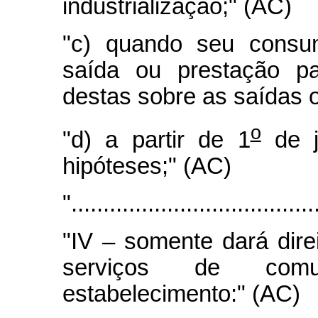
industrialização;" (AC)
"c) quando seu consu
saída ou prestação pa
destas sobre as saídas o
o
"d) a partir de 1
de j
hipóteses;" (AC)
"......................................
"IV – somente dará dire
serviços de comun
estabelecimento:" (AC)