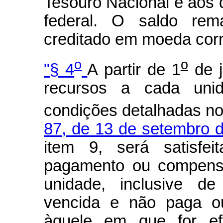
Tesouro Nacional e aos 
federal. O saldo rem
creditado em moeda corr
o
o
"§ 4
A partir de 1
de j
recursos a cada uni
condições detalhadas n
87, de 13 de setembro 
item 9, será satisfei
pagamento ou compensa
unidade, inclusive de
vencida e não paga o
àquele em que for efe