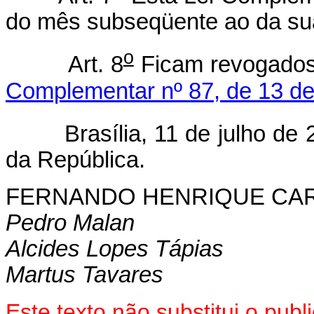
do mês subseqüente ao da su
o
Art. 8
Ficam revogado
Complementar nº 87, de 13 d
Brasília, 11 de julho de 2
da República.
FERNANDO HENRIQUE CA
Pedro Malan
Alcides Lopes Tápias
Martus Tavares
Este texto não substitui o pu