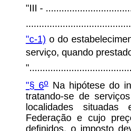
"III - ................................
.......................................
"c-1)
o do estabelecimen
serviço, quando prestado
"......................................
o
"§ 6
Na hipótese do inc
tratando-se de serviç
localidades situadas
Federação e cujo preç
definidos, o imposto de