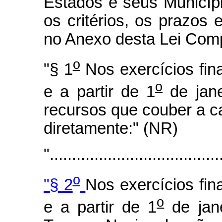
Estados e seus Municíp
os critérios, os prazos
no Anexo desta Lei Com
o
"§ 1
Nos exercícios fin
o
e a partir de 1
de jane
recursos que couber a c
diretamente:" (NR)
"......................................
o
"§ 2
Nos exercícios fin
o
e a partir de 1
de jane