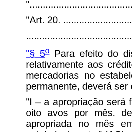
"......................................
"Art. 20. ............................
.......................................
o
"§ 5
Para efeito do di
relativamente aos crédi
mercadorias no estabel
permanente, deverá ser 
"I – a apropriação será 
oito avos por mês, de
apropriada no mês em