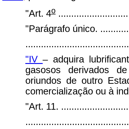
o
"Art. 4
...........................
"Parágrafo único. ................
.......................................
"IV
– adquira lubrifica
gasosos derivados de 
oriundos de outro Est
comercialização ou à ind
"Art. 11. ............................
.......................................