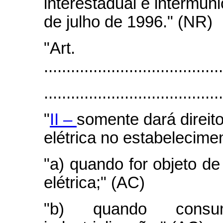
interestadual e intermun
de julho de 1996." (NR)
"Art
........................................
.......................................
"
II –
somente dará direito
elétrica no estabelecime
"a) quando for objeto d
elétrica;" (AC)
"b) quando cons