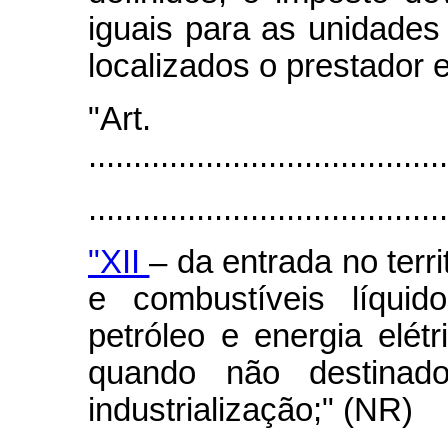
iguais para as unidade
localizados o prestador 
"Art
........................................
.......................................
"XII
– da entrada no terri
e combustíveis líqui
petróleo e energia elét
quando não destinad
industrialização;" (NR)