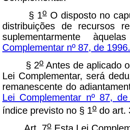
o
§ 1
O disposto no capu
distribuições de recursos 
suplementarmente àquel
Complementar nº 87, de 1996
o
§ 2
Antes de aplicado o
Lei Complementar, será deduz
remanescente do adiantament
Lei Complementar nº 87, de
o
índice previsto no § 1
do art. 
o
Art. 7
Esta Lei Compleme