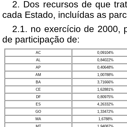
2. Dos recursos de que trat
cada Estado, incluídas as parc
2.1. no exercício de 2000, p
de participação de:
AC
0,09104%
AL
0,84022%
AP
0,40648%
AM
1,00788%
BA
3,71666%
CE
1,62881%
DF
0,80975%
ES
4,26332%
GO
1,33472%
MA
1,6788%
MT
1,94087%