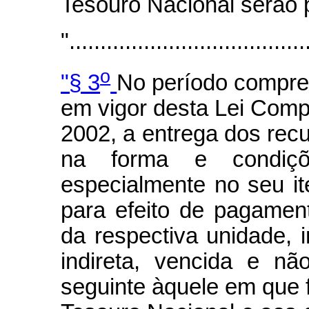
Tesouro Nacional serão 
"......................................
o
"§ 3
No período compree
em vigor desta Lei Com
2002, a entrega dos rec
na forma e condiçõ
especialmente no seu ite
para efeito de pagame
da respectiva unidade, 
indireta, vencida e n
seguinte àquele em que f