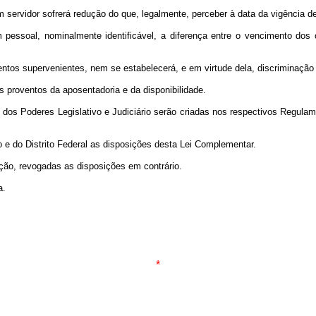
 servidor sofrerá redução do que, legalmente, perceber à data da vigência de
soal, nominalmente identificável, a diferença entre o vencimento dos ca
entos supervenientes, nem se estabelecerá, e em virtude dela, discriminaçã
 proventos da aposentadoria e da disponibilidade.
s dos Poderes Legislativo e Judiciário serão criadas nos respectivos Regula
o e do Distrito Federal as disposições desta Lei Complementar.
ação, revogadas as disposições em contrário.
a.
*