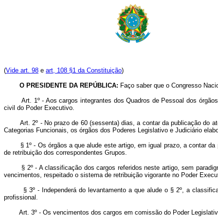
(
Vide art. 98
e
art, 108 §1 da Constituição
)
O PRESIDENTE DA REPÚBLICA:
Faço saber que o Congresso Nacio
Art. 1º - Aos cargos integrantes dos Quadros de Pessoal dos órgãos
civil do Poder Executivo.
Art. 2º - No prazo de 60 (sessenta) dias, a contar da publicação do 
Categorias Funcionais, os órgãos dos Poderes Legislativo e Judiciário elab
§ 1º - Os órgãos a que alude este artigo, em igual prazo, a contar da p
de retribuição dos correspondentes Grupos.
§ 2º - A classificação dos cargos referidos neste artigo, sem paradigma
vencimentos, respeitado o sistema de retribuição vigorante no Poder Execu
§ 3º - Independerá do levantamento a que alude o § 2º, a classifica
profissional.
Art. 3º - Os vencimentos dos cargos em comissão do Poder Legislativ