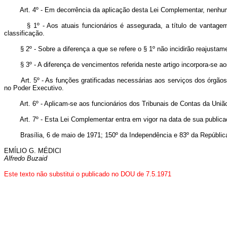
Art. 4º - Em decorrência da aplicação desta Lei Complementar, nenhum
§ 1º - Aos atuais funcionários é assegurada, a título de vantagem pes
classificação.
§ 2º - Sobre a diferença a que se refere o § 1º não incidirão reajustam
§ 3º - A diferença de vencimentos referida neste artigo incorpora-se aos
Art. 5º - As funções gratificadas necessárias aos serviços dos órgão
no Poder Executivo.
Art. 6º - Aplicam-se aos funcionários dos Tribunais de Contas da Uniã
Art. 7º - Esta Lei Complementar entra em vigor na data de sua public
Brasília, 6 de maio de 1971; 150º da Independência e 83º da Repúblic
EMÍLIO G. MÉDICI
Alfredo Buzaid
Este texto não substitui o publicado no DOU de 7.5.1971