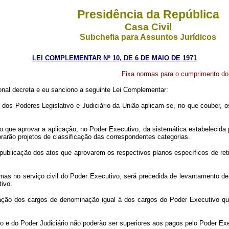
Presidência da República
Casa Civil
Subchefia para Assuntos Jurídicos
LEI COMPLEMENTAR Nº 10, DE 6 DE MAIO DE 1971
Fixa normas para o cumprimento do d
nal decreta e eu sanciono a seguinte Lei Complementar:
 dos Poderes Legislativo e Judiciário da União aplicam-se, no que couber, o
ato que aprovar a aplicação, no Poder Executivo, da sistemática estabelecida
orarão projetos de classificação das correspondentes categorias.
ublicação dos atos que aprovarem os respectivos planos específicos de ret
s no serviço civil do Poder Executivo, será precedida de levantamento de
tivo.
ção dos cargos de denominação igual à dos cargos do Poder Executivo q
o e do Poder Judiciário não poderão ser superiores aos pagos pelo Poder Exe