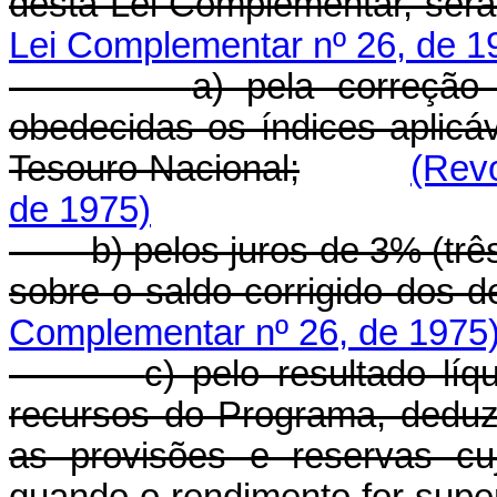
desta Lei Complementar, serã
Lei Complementar nº 26, de 1
a) pela correção
obedecidas os índices aplicá
Tesouro Nacional;
(Rev
de 1975)
b) pelos juros de 3% (trê
sobre o saldo corrigido dos d
Complementar nº 26, de 1975
c) pelo resultado lí
recursos do Programa, deduz
as provisões e reservas cuj