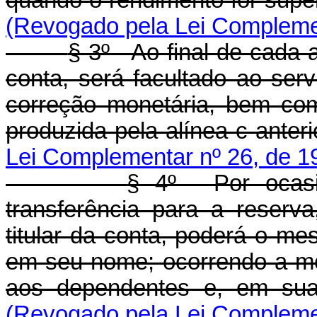
quando o rendimento for super
(Revogado pela Lei Complemen
§ 3º - Ao final de cada
conta, será facultado ao ser
correção monetária, bem co
produzida pela alínea c anterio
Lei Complementar nº 26, de 1
§ 4º - Por ocas
transferência para a reserva
titular da conta, poderá o m
em seu nome; ocorrendo a mor
aos dependentes e, em sua 
(Revogado pela Lei Complemen