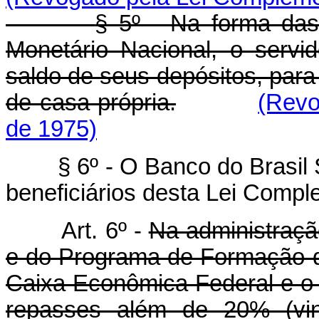
§ 5º - Na forma da
Monetário Nacional, o servi
saldo de seus depósitos, para 
de casa própria.
(Revo
de 1975)
§ 6º - O Banco do Brasil 
beneficiários desta Lei Compl
Art. 6º -
Na administraçã
e do Programa de Formação do
Caixa Econômica Federal e o 
repasses além de 20% (vint