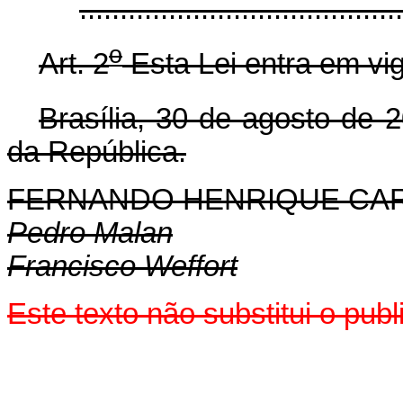
.......................................
o
Art. 2
Esta Lei entra em vig
Brasília, 30 de agosto de 
da República.
FERNANDO HENRIQUE CA
Pedro Malan
Francisco Weffort
Este texto não substitui o pu