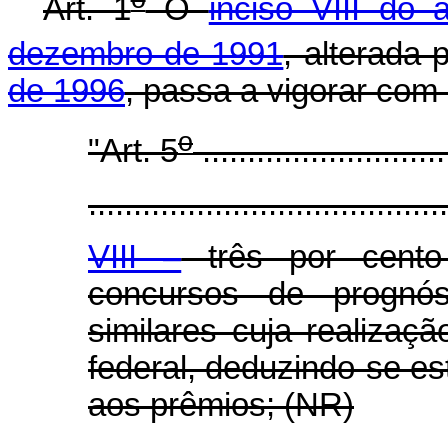
Art. 1
O
inciso VIII do a
dezembro de 1991
, alterada 
de 1996
, passa a vigorar com
o
"Art. 5
...........................
........................................
VIII –
três por cento
concursos de prognóst
similares cuja realizaçã
federal, deduzindo-se es
aos prêmios; (NR)