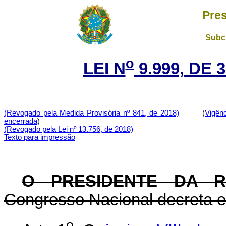
Pres
Subch
o
LEI N
9.999, DE 
(Revogado pela Medida Provisória nº 841, de 2018)
(
Vigên
encerrada
)
(Revogado pela Lei nº 13.756, de 2018)
Texto para impressão
O PRESIDENTE DA 
Congresso Nacional decreta e 
o