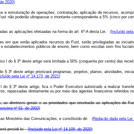
 de 2020)
se e estruturação de operações, contratação, aplicação de recursos, acomp
Fust não poderão ultrapassar o montante correspondente a 5% (cinco por ce
eradas as aplicações efetuadas na forma do art. 6º-A desta Lei.
(Incluído pela
es em que serão aplicados recursos do Fust, serão privilegiadas as inicia
vil e estabelecimentos públicos de ensino, bem como escolas sem fins lucra
iso I do § 3º deste artigo será limitada a 50% (cinquenta por cento) das rece
do § 3º deste artigo priorizará programas, projetos, planos, atividades, in
ncluído pela Lei nº 14.173, de 2021)
 do § 3º deste artigo, fica o Poder Executivo autorizado a realizar transfe
s, repassadas diretamente ou por meio dos agentes financeiros referidos no a
 as diretrizes gerais e as prioridades que orientarão as aplicações do Fu
visória nº 51, de 2002)
o ao Ministério das Comunicações, e constituído de:
(Redação dada pela Lei 
berá presidi-lo;
(Incluído pela Lei nº 14.109, de 2020)