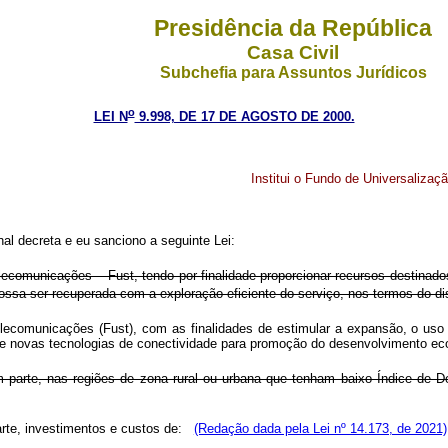
Presidência da República
Casa Civil
Subchefia para Assuntos Jurídicos
o
LEI N
9.998, DE 17 DE AGOSTO DE 2000.
Institui o Fundo de Universaliza
l decreta e eu sanciono a seguinte Lei:
lecomunicações – Fust, tendo por finalidade proporcionar recursos destinado
ossa ser recuperada com a exploração eficiente do serviço, nos termos do d
elecomunicações (Fust), com as finalidades de estimular a expansão, o uso
o de novas tecnologias de conectividade para promoção do desenvolvimento 
m parte, nas regiões de zona rural ou urbana que tenham baixo Índice de 
parte, investimentos e custos de:
(Redação dada pela Lei nº 14.173, de 2021)