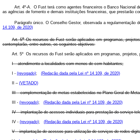
Art. 4º-A. O Fust terá como agentes financeiros o Banco Nacional 
as agências de fomento e demais instituições financeiras, que prestarão 
Parágrafo único. O Conselho Gestor, observada a regulamentação d
14.109, de 2020)
o
Art. 5
Os recursos do Fust serão aplicados em programas, projetos
contemplarão, entre outros, os seguintes objetivos:
Art. 5º Os recursos do Fust serão aplicados em programas, projetos, 
I – atendimento a localidades com menos de cem habitantes;
I -
(revogado)
;
(Redação dada pela Lei nº 14.109, de 2020)
II –
(VETADO)
III – complementação de metas estabelecidas no Plano Geral de Metas
III -
(revogado)
;
(Redação dada pela Lei nº 14.109, de 2020)
IV – implantação de acessos individuais para prestação do serviço tel
IV -
(revogado)
;
(Redação dada pela Lei nº 14.109, de 2020)
V – implantação de acessos para utilização de serviços de redes digit