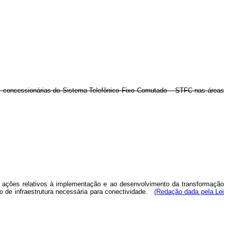
as concessionárias do Sistema Telefônico Fixo Comutado – STFC nas áreas
e ações relativos à implementação e ao desenvolvimento da transformação
o de infraestrutura necessária para conectividade.
(Redação dada pela Lei