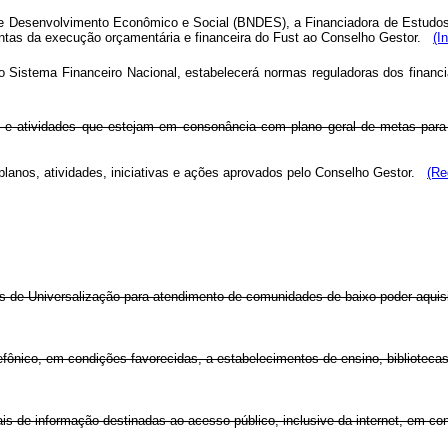
de Desenvolvimento Econômico e Social (BNDES), a Financiadora de Estudos
contas da execução orçamentária e financeira do Fust ao Conselho Gestor.
(I
o Sistema Financeiro Nacional, estabelecerá normas reguladoras dos finan
 e atividades que estejam em consonância com plano geral de metas para
planos, atividades, iniciativas e ações aprovados pelo Conselho Gestor.
(Re
 de Universalização para atendimento de comunidades de baixo poder aquisi
efônico, em condições favorecidas, a estabelecimentos de ensino, bibliotecas
ais de informação destinadas ao acesso público, inclusive da internet, em con