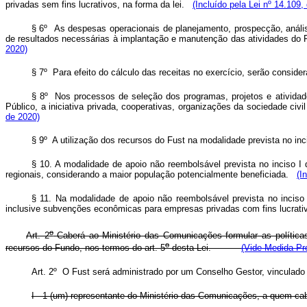
privadas sem fins lucrativos, na forma da lei.
(Incluído pela Lei nº 14.109,
§ 6º As despesas operacionais de planejamento, prospecção, análi
de resultados necessárias à implantação e manutenção das atividades do 
2020)
§ 7º Para efeito do cálculo das receitas no exercício, serão consid
§ 8º Nos processos de seleção dos programas, projetos e atividad
Público, a iniciativa privada, cooperativas, organizações da sociedade ci
de 2020)
§ 9º A utilização dos recursos do Fust na modalidade prevista no inc
§ 10. A modalidade de apoio não reembolsável prevista no inciso I 
regionais, considerando a maior população potencialmente beneficiada.
(I
§ 11. Na modalidade de apoio não reembolsável prevista no inciso I
inclusive subvenções econômicas para empresas privadas com fins lucrativo
o
Art. 2
Caberá ao Ministério das Comunicações formular as políticas,
o
recursos do Fundo, nos termos do art. 5
desta Lei.
(Vide Medida Pro
Art. 2º O Fust será administrado por um Conselho Gestor, vinculad
I - 1 (um) representante do Ministério das Comunicações, a quem ca