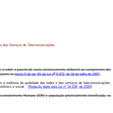
ção dos Serviços de Telecomunicações.
s a cobrir a parcela de custo exclusivamente atribuível ao cumprimento das
o
isposto no
inciso II do art. 81 da Lei n
9.472, de 16 de julho de 1997.
 e a melhoria da qualidade das redes e dos serviços de telecomunicações,
econômico e social.
(Redação dada pela Lei nº 14.109, de 2020)
Desenvolvimento Humano (IDH) e população potencialmente beneficiada, os