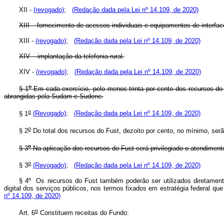
XII -
(revogado)
;
(Redação dada pela Lei nº 14.109, de 2020)
XIII – fornecimento de acessos individuais e equipamentos de interfac
XIII -
(revogado)
;
(Redação dada pela Lei nº 14.109, de 2020)
XIV – implantação da telefonia rural.
XIV -
(revogado)
;
(Redação dada pela Lei nº 14.109, de 2020)
o
§ 1
Em cada exercício, pelo menos trinta por cento dos recursos do
abrangidas pela Sudam e Sudene.
o
§ 1
(Revogado)
;
(Redação dada pela Lei nº 14.109, de 2020)
o
§ 2
Do total dos recursos do Fust, dezoito por cento, no mínimo, ser
o
§ 3
Na aplicação dos recursos do Fust será privilegiado o atendimento
o
§ 3
(Revogado)
;
(Redação dada pela Lei nº 14.109, de 2020)
§ 4º Os recursos do Fust também poderão ser utilizados diretament
digital dos serviços públicos, nos termos fixados em estratégia federal que
nº 14.109, de 2020)
o
Art. 6
Constituem receitas do Fundo: