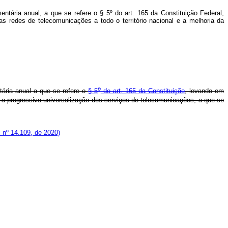
ntária anual, a que se refere o § 5º do art. 165 da Constituição Federal,
as redes de telecomunicações a todo o território nacional e a melhoria da
o
tária anual a que se refere o
§ 5
do art. 165 da Constituição
, levando em
 a progressiva universalização dos serviços de telecomunicações, a que se
 nº 14.109, de 2020)