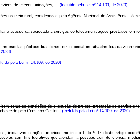
a serviços de telecomunicações;
(Incluído pela Lei nº 14.109, de 2020)
ações no meio rural, coordenadas pela Agência Nacional de Assistência Técni
pliar o acesso da sociedade a serviços de telecomunicações prestados em re
s as escolas públicas brasileiras, em especial as situadas fora da zona u
 2023)
cluído pela Lei nº 14.109, de 2020)
o, bem como as condições de execução do projeto, prestação do serviço e f
estabelecido pelo Conselho Gestor.
(Incluído pela Lei nº 14.109, de 2020)
s, iniciativas e ações referidos no inciso I do § 1º deste artigo poderã
escolas sem fins lucrativos que atendam a pessoas com deficiência, median