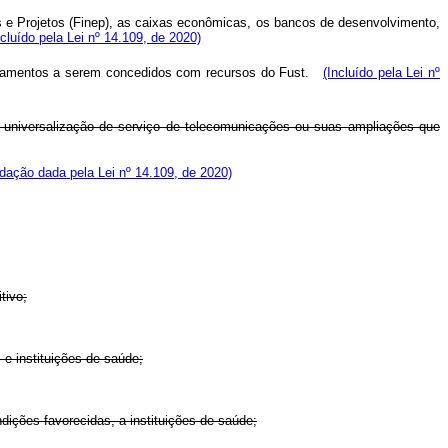
 e Projetos (Finep), as caixas econômicas, os bancos de desenvolvimento,
ncluído pela Lei nº 14.109, de 2020)
ciamentos a serem concedidos com recursos do Fust.
(Incluído pela Lei nº
 universalização de serviço de telecomunicações ou suas ampliações que
dação dada pela Lei nº 14.109, de 2020)
tivo;
 e instituições de saúde;
dições favorecidas, a instituições de saúde;