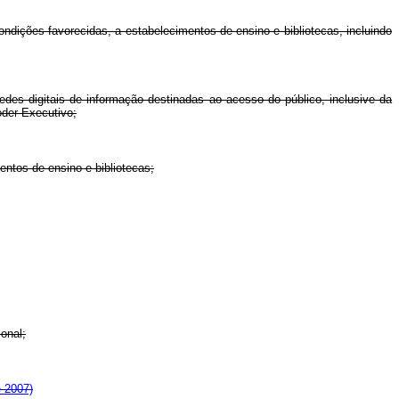
ondições favorecidas, a estabelecimentos de ensino e bibliotecas, incluindo
edes digitais de informação destinadas ao acesso do público, inclusive da
oder Executivo;
entos de ensino e bibliotecas;
onal;
e 2007)