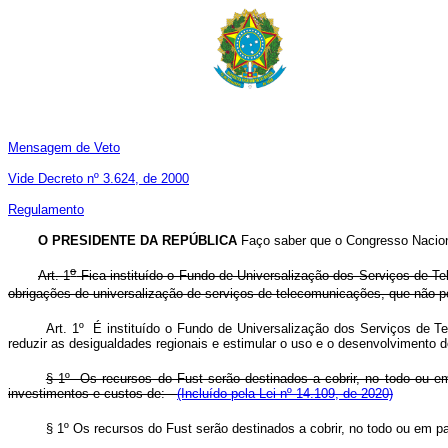
Mensagem de Veto
Vide Decreto nº 3.624, de 2000
Regulamento
O PRESIDENTE DA REPÚBLICA
Faço saber que o Congresso Naciona
o
Art. 1
Fica instituído o Fundo de Universalização dos Serviços de Te
obrigações de universalização de serviços de telecomunicações, que não p
Art. 1º É instituído o Fundo de Universalização dos Serviços de T
reduzir as desigualdades regionais e estimular o uso e o desenvolviment
§ 1º Os recursos do Fust serão destinados a cobrir, no todo ou e
investimentos e custos de:
(Incluído pela Lei nº 14.109, de 2020)
§ 1º Os recursos do Fust serão destinados a cobrir, no todo ou em 