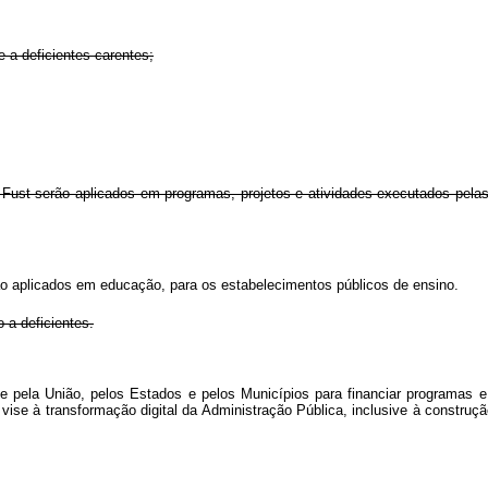
e a deficientes carentes;
 Fust serão aplicados em programas, projetos e atividades executados pel
ão aplicados em educação, para os estabelecimentos públicos de ensino.
 a deficientes.
e pela União, pelos Estados e pelos Municípios para financiar programas 
 vise à transformação digital da Administração Pública, inclusive à construçã