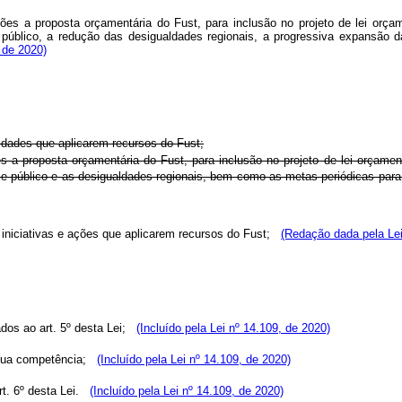
es a proposta orçamentária do Fust, para inclusão no projeto de lei orçame
 público, a redução das desigualdades regionais, a progressiva expansão d
, de 2020)
vidades que aplicarem recursos do Fust;
s a proposta orçamentária do Fust, para inclusão no projeto de lei orçamen
se público e as desigualdades regionais, bem como as metas periódicas para
, iniciativas e ações que aplicarem recursos do Fust;
(Redação dada pela Lei
os ao art. 5º desta Lei;
(Incluído pela Lei nº 14.109, de 2020)
sua competência;
(Incluído pela Lei nº 14.109, de 2020)
t. 6º desta Lei.
(Incluído pela Lei nº 14.109, de 2020)