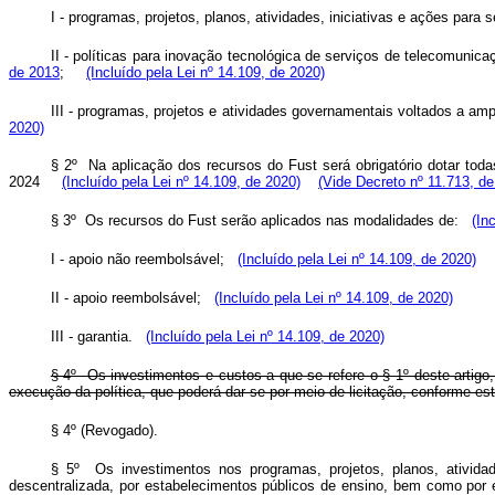
I - programas, projetos, planos, atividades, iniciativas e ações par
II - políticas para inovação tecnológica de serviços de telecomunic
de 2013
;
(Incluído pela Lei nº 14.109, de 2020)
III - programas, projetos e atividades governamentais voltados a am
2020)
§ 2º Na aplicação dos recursos do Fust será obrigatório dotar toda
2024
(Incluído pela Lei nº 14.109, de 2020)
(Vide Decreto nº 11.713, de
§ 3º Os recursos do Fust serão aplicados nas modalidades de:
(In
I - apoio não reembolsável;
(Incluído pela Lei nº 14.109, de 2020)
II - apoio reembolsável;
(Incluído pela Lei nº 14.109, de 2020)
III - garantia.
(Incluído pela Lei nº 14.109, de 2020)
§ 4º Os investimentos e custos a que se refere o § 1º deste artig
execução da política, que poderá dar-se por meio de licitação, conforme 
§ 4º (Revogado).
§ 5º Os investimentos nos programas, projetos, planos, atividade
descentralizada, por estabelecimentos públicos de ensino, bem como por 