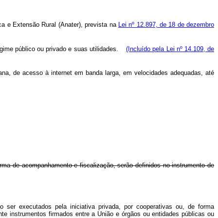
ca e Extensão Rural (Anater), prevista na
Lei nº 12.897, de 18 de dezembro
gime público ou privado e suas utilidades.
(Incluído pela Lei nº 14.109, de
rbana, de acesso à internet em banda larga, em velocidades adequadas, até
orma de acompanhamento e fiscalização, serão definidos no instrumento de
o ser executados pela iniciativa privada, por cooperativas ou, de forma
te instrumentos firmados entre a União e órgãos ou entidades públicas ou