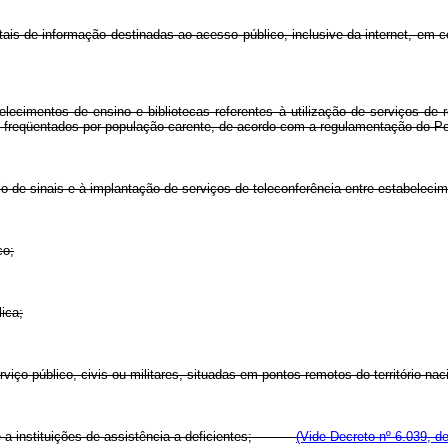
tais de informação destinadas ao acesso público, inclusive da internet, em c
ecimentos de ensino e bibliotecas referentes à utilização de serviços de r
os freqüentados por população carente, de acordo com a regulamentação do P
io de sinais e à implantação de serviços de teleconferência entre estabelecim
co;
ica;
ço público, civis ou militares, situadas em pontos remotos do território naci
ace a instituições de assistência a deficientes;
(Vide Decreto nº 6.039, d