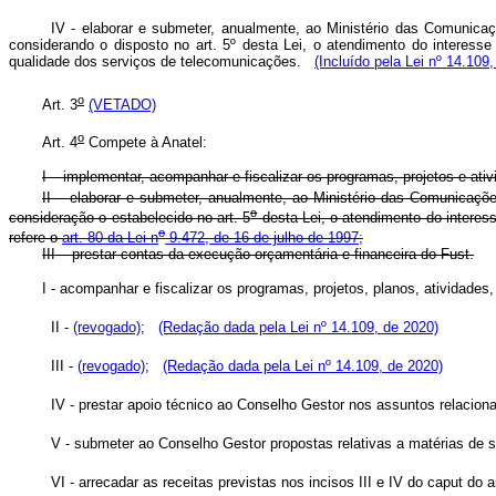
IV - elaborar e submeter, anualmente, ao Ministério das Comunicaçõ
considerando o disposto no art. 5º desta Lei, o atendimento do interesse
qualidade dos serviços de telecomunicações.
(Incluído pela Lei nº 14.109
o
Art. 3
(VETADO)
o
Art. 4
Compete à Anatel:
I – implementar, acompanhar e fiscalizar os programas, projetos e ati
II – elaborar e submeter, anualmente, ao Ministério das Comunicaçõe
o
consideração o estabelecido no art. 5
desta Lei, o atendimento do interes
o
refere o
art. 80 da Lei n
9.472, de 16 de julho de 1997;
III – prestar contas da execução orçamentária e financeira do Fust.
I - acompanhar e fiscalizar os programas, projetos, planos, atividades
II -
(revogado)
;
(Redação dada pela Lei nº 14.109, de 2020)
III -
(revogado)
;
(Redação dada pela Lei nº 14.109, de 2020)
IV - prestar apoio técnico ao Conselho Gestor nos assuntos relacionad
V - submeter ao Conselho Gestor propostas relativas a matérias de 
VI - arrecadar as receitas previstas nos incisos III e IV do
caput
do ar