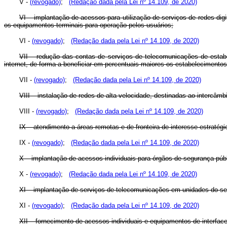
V -
(revogado)
;
(Redação dada pela Lei nº 14.109, de 2020)
VI – implantação de acessos para utilização de serviços de redes digi
os equipamentos terminais para operação pelos usuários;
VI -
(revogado)
;
(Redação dada pela Lei nº 14.109, de 2020)
VII – redução das contas de serviços de telecomunicações de estabel
internet, de forma a beneficiar em percentuais maiores os estabeleciment
VII -
(revogado)
;
(Redação dada pela Lei nº 14.109, de 2020)
VIII – instalação de redes de alta velocidade, destinadas ao intercâmb
VIII -
(revogado)
;
(Redação dada pela Lei nº 14.109, de 2020)
IX – atendimento a áreas remotas e de fronteira de interesse estratégi
IX -
(revogado)
;
(Redação dada pela Lei nº 14.109, de 2020)
X – implantação de acessos individuais para órgãos de segurança públ
X -
(revogado)
;
(Redação dada pela Lei nº 14.109, de 2020)
XI – implantação de serviços de telecomunicações em unidades do servi
XI -
(revogado)
;
(Redação dada pela Lei nº 14.109, de 2020)
XII – fornecimento de acessos individuais e equipamentos de interf