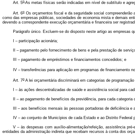
o
Art. 5
As metas físicas serão indicadas em nível de subtítulo e agre
o
Art. 6
Os orçamentos fiscal e da seguridade social compreenderão a 
como das empresas públicas, sociedades de economia mista e demais entida
devendo a correspondente execução orçamentária e financeira ser registrad
Parágrafo único. Excluem-se do disposto neste artigo as empresas 
I – participação acionária;
II – pagamento pelo fornecimento de bens e pela prestação de serviç
III – pagamento de empréstimos e financiamentos concedidos; e
IV – transferências para aplicação em programas de financiamento n
o
Art. 7
A lei orçamentária discriminará em categorias de programação
I – às ações descentralizadas de saúde e assistência social para cad
II – ao pagamento de benefícios da previdência, para cada categoria 
III – aos benefícios mensais às pessoas portadoras de deficiência 
IV – ao conjunto de Municípios de cada Estado e ao Distrito Federal
V – às despesas com auxílio-alimentação/refeição, assistência pré-e
entidades da administração indireta que recebam recursos à conta dos orça