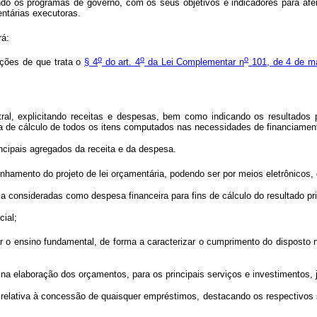
o os programas de governo, com os seus objetivos e indicadores para aferi
entárias executoras.
rá:
o
o
o
ações de que trata o
§ 4
do art. 4
da Lei Complementar n
101, de 4 de m
al, explicitando receitas e despesas, bem como indicando os resultados pr
 de cálculo de todos os itens computados nas necessidades de financiamento
rincipais agregados da receita e da despesa.
inhamento do projeto de lei orçamentária, podendo ser por meios eletrônico
a consideradas como despesa financeira para fins de cálculo do resultado pr
cial;
zar o ensino fundamental, de forma a caracterizar o cumprimento do disposto
 na elaboração dos orçamentos, para os principais serviços e investimentos, 
 relativa à concessão de quaisquer empréstimos, destacando os respectivos 