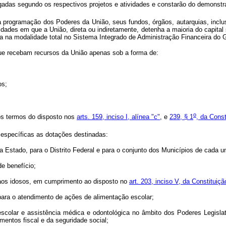
gadas segundo os respectivos projetos e atividades e constarão do demonstrat
programação dos Poderes da União, seus fundos, órgãos, autarquias, inclus
des em que a União, direta ou indiretamente, detenha a maioria do capital s
a na modalidade total no Sistema Integrado de Administração Financeira do G
que recebam recursos da União apenas sob a forma de:
os;
o
os termos do disposto nos
arts. 159, inciso I, alínea "c"
, e
239, § 1
, da Const
 específicas as dotações destinadas:
a Estado, para o Distrito Federal e para o conjunto dos Municípios de cada 
de benefício;
e aos idosos, em cumprimento ao disposto no
art. 203, inciso V, da Constituiçã
 para o atendimento de ações de alimentação escolar;
scolar e assistência médica e odontológica no âmbito dos Poderes Legislati
mentos fiscal e da seguridade social;