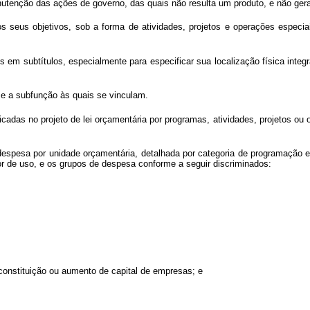
tenção das ações de governo, das quais não resulta um produto, e não gera
os seus objetivos, sob a forma de atividades, projetos e operações espec
s em subtítulos, especialmente
para especificar sua localização física integ
o e a subfunção às quais se vinculam.
icadas no projeto de lei orçamentária
por programas, atividades, projetos ou
 despesa por unidade orçamentária, detalhada por categoria de programação 
dor de uso, e os grupos de despesa conforme a seguir discriminados:
 constituição ou aumento de capital de empresas; e