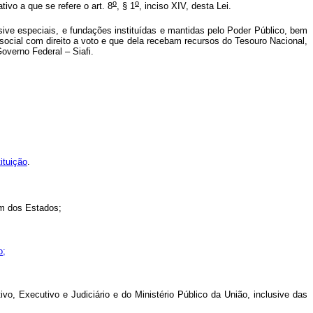
o
o
ivo a que se refere o art. 8
, § 1
, inciso XIV, desta Lei.
ive especiais, e fundações instituídas e mantidas pelo Poder Público, bem
ocial com direito a voto e que dela recebam recursos do Tesouro Nacional,
overno Federal – Siafi.
ituição
.
um dos Estados;
o;
vo, Executivo e Judiciário e do Ministério Público da União, inclusive das