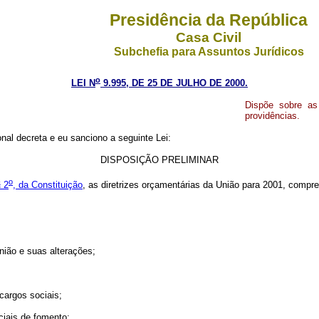
Presidência da República
Casa Civil
Subchefia para Assuntos Jurídicos
o
LEI N
9.995, DE 25 DE JULHO DE 2000.
Dispõe sobre as 
providências.
al decreta e eu sanciono a seguinte Lei:
DISPOSIÇÃO PRELIMINAR
o
§ 2
, da Constituição
, as diretrizes orçamentárias da União para 2001, compr
nião e suas alterações;
cargos sociais;
ciais de fomento;