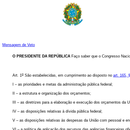
Mensagem de Veto
O PRESIDENTE DA REPÚBLICA
Faço saber que o Congresso Nacion
o
Art. 1
São estabelecidas, em cumprimento ao disposto no
art. 165, 
I – as prioridades e metas da administração pública federal;
II – a estrutura e organização dos orçamentos;
III – as diretrizes para a elaboração e execução dos orçamentos da U
IV – as disposições relativas à dívida pública federal;
V – as disposições relativas às despesas da União com pessoal e en
VI – a política de aplicação dos recursos das agências financeiras ofi