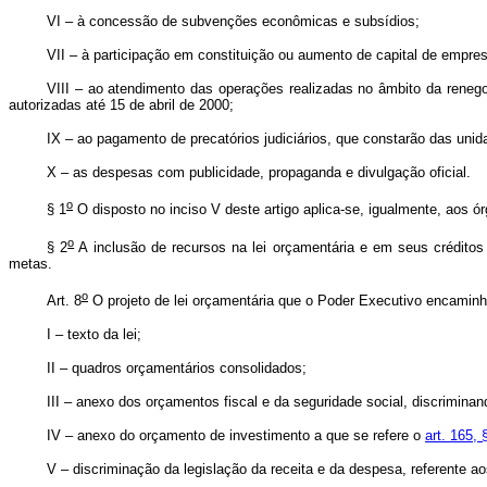
VI – à concessão de subvenções econômicas e subsídios;
VII – à participação em constituição ou aumento de capital de empre
VIII – ao atendimento das operações realizadas no âmbito da renego
autorizadas até 15 de abril de 2000;
IX – ao pagamento de precatórios judiciários, que constarão das uni
X – as despesas com publicidade, propaganda e divulgação oficial.
o
§ 1
O disposto no inciso V deste artigo aplica-se, igualmente, aos ór
o
§ 2
A inclusão de recursos na lei orçamentária e em seus créditos 
metas.
o
Art. 8
O projeto de lei orçamentária que o Poder Executivo encaminha
I – texto da lei;
II – quadros orçamentários consolidados;
III – anexo dos orçamentos fiscal e da seguridade social, discriminan
IV – anexo do orçamento de investimento a que se refere o
art. 165, 
V – discriminação da legislação da receita e da despesa, referente ao