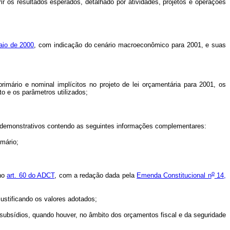
r os resultados esperados, detalhado por atividades, projetos e operações
aio de 2000
, com indicação do cenário macroeconômico para 2001, e suas
imário e nominal implícitos no projeto de lei orçamentária para 2001, os
 e os parâmetros utilizados;
s, demonstrativos contendo as seguintes informações complementares:
imário;
o
 no
art. 60 do ADCT
, com a redação dada pela
Emenda Constitucional n
14,
justificando os valores adotados;
subsídios, quando houver, no âmbito dos orçamentos fiscal e da seguridade