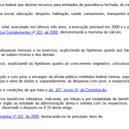
a federal que destine recursos para entidades de previdência fechada, do val
a social, educação, desporto, habitação, saúde, saneamento, transportes e
e total, executada nos últimos três anos, a execução provável em 2000 e o 
o
Lei Complementar n
101, de 2000,
demonstrando a memória de cálculo;
 e despesas mensais e no exercício, explicitando as hipóteses quanto aos f
s ao salário mínimo e dos demais;
io, explicitando as hipóteses quanto ao crescimento vegetativo, concursos 
o e com juros e encargos da dívida pública mobiliária federal interna, se
ipo e série de títulos e, separadamente, as despesas com juros, e respecti
es e condições de que trata o
art. 167, inciso III, da Constituição;
ros benefícios tributários, indicando, por tributo e por modalidade de benef
r órgão ou entidade da administração direta e indireta com os respectivos 
, observado o disposto no § 10 deste artigo;
ementar nº 101, de 2000,
destacando-se os principais itens de: