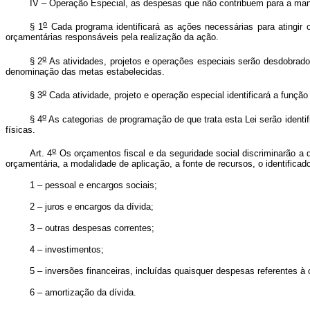
IV – Operação Especial, as despesas que não contribuem para a manu
o
§ 1
Cada programa identificará as ações necessárias para atingir 
orçamentárias responsáveis pela realização da ação.
o
§ 2
As atividades, projetos e operações especiais serão desdobrado
denominação das metas estabelecidas.
o
§ 3
Cada atividade, projeto e operação especial identificará a funçã
o
§ 4
As categorias de programação de que trata esta Lei serão identif
físicas.
o
Art. 4
Os orçamentos fiscal e da seguridade social discriminarão a
orçamentária, a modalidade de aplicação, a fonte de recursos, o identifica
1 – pessoal e encargos sociais;
2 – juros e encargos da dívida;
3 – outras despesas correntes;
4 – investimentos;
5 – inversões financeiras, incluídas quaisquer despesas referentes à
6 – amortização da dívida.