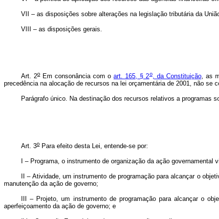
VII – as disposições sobre alterações na legislação tributária da Uniã
VIII – as disposições gerais.
o
o
Art. 2
Em consonância com o
art. 165, § 2
, da Constituição
, as m
precedência na alocação de recursos na lei orçamentária de 2001, não se c
Parágrafo único. Na destinação dos recursos relativos a programas s
o
Art. 3
Para efeito desta Lei, entende-se por:
I – Programa, o instrumento de organização da ação governamental vi
II – Atividade, um instrumento de programação para alcançar o obje
manutenção da ação de governo;
III – Projeto, um instrumento de programação para alcançar o ob
aperfeiçoamento da ação de governo; e