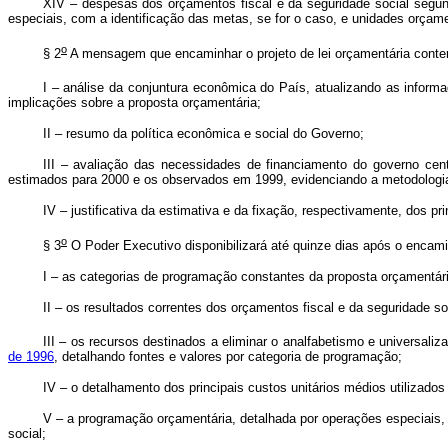
XIV – despesas dos orçamentos fiscal e da seguridade social segund
especiais, com a identificação das metas, se for o caso, e unidades orçam
o
§ 2
A mensagem que encaminhar o projeto de lei orçamentária conte
I – análise da conjuntura econômica do País, atualizando as inform
implicações sobre a proposta orçamentária;
II – resumo da política econômica e social do Governo;
III – avaliação das necessidades de financiamento do governo centr
estimados para 2000 e os observados em 1999, evidenciando a metodologia
IV – justificativa da estimativa e da fixação, respectivamente, dos p
o
§ 3
O Poder Executivo disponibilizará até quinze dias após o encam
I – as categorias de programação constantes da proposta orçamentári
II – os resultados correntes dos orçamentos fiscal e da seguridade so
III – os recursos destinados a eliminar o analfabetismo e universali
de 1996
, detalhando fontes e valores por categoria de programação;
IV – o detalhamento dos principais custos unitários médios utilizados
V – a programação orçamentária, detalhada por operações especiais,
social;