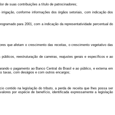
or de suas contribuições a título de patrocinadores;
 irrigação, conforme informações dos órgãos setoriais, com indicação dos
programado para 2001, com a indicação da representatividade percentual do
atores que afetam o crescimento das receitas, o crescimento vegetativo das
públicos, reestruturação de carreiras, reajustes gerais e específicos e ao
parando o pagamento ao Banco Central do Brasil e ao público, e externa em
vas taxas, com deságios e com outros encargos;
ício contido na legislação do tributo, a perda de receita que lhes possa ser
valores por espécie de benefício, identificada expressamente a legislação