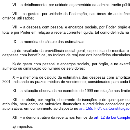
VI – o detalhamento, por unidade orçamentária da administração públic
VII – os gastos, por unidade da Federação, nas áreas de assistênci
critérios utilizados;
VIII – a despesa com pessoal e encargos sociais, por Poder, órgão 
total e por Poder em relação à receita corrente líquida, tal como definida na
IX – a memória de cálculo das estimativas:
a)
do resultado da previdência social geral, especificando receitas
despesas com benefícios, os índices de reajuste dos benefícios vinculado
b)
do gasto com pessoal e encargos sociais, por órgão, e no exercíc
aumento ou diminuição do número de servidores;
X – a memória de cálculo da estimativa das despesas com amortizaçã
2001, indicando os prazos médios de vencimento, considerados para cada t
XI – a situação observada no exercício de 1999 em relação aos limit
XII – o efeito, por região, decorrente de isenções e de quaisquer out
atribuída, bem como os subsídios financeiros e creditícios concedidos po
autorizativa, em cumprimento ao disposto no
art. 165, § 6º, da Constituição
XIII – o demonstrativo da receita nos termos do
art. 12 da Lei Compl
a)
impostos;