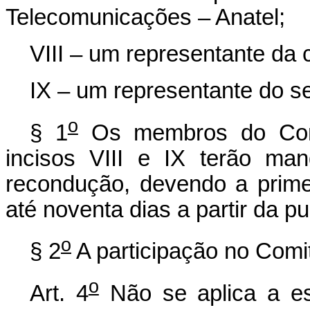
Telecomunicações – Anatel;
VIII – um representante da 
IX – um representante do se
o
§ 1
Os membros do Comi
incisos VIII e IX terão ma
recondução, devendo a primei
até noventa dias a partir da pu
o
§ 2
A participação no Comi
o
Art. 4
Não se aplica a e