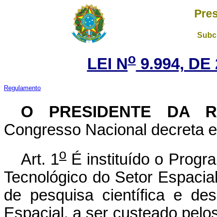
Pres
Subch
o
LEI N
9.994, DE
Regulamento
O PRESIDENTE DA 
Congresso Nacional decreta e 
o
Art. 1
É instituído o Progr
Tecnológico do Setor Espacial
de pesquisa científica e de
Espacial, a ser custeado pelo