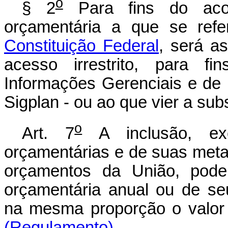
o
§ 2
Para fins do acom
orçamentária a que se ref
Constituição Federal
, será a
acesso irrestrito, para f
Informações Gerenciais e de 
Sigplan - ou ao que vier a subst
o
Art. 7
A inclusão, ex
orçamentárias e de suas met
orçamentos da União, poder
orçamentária anual ou de seu
na mesma proporção o v
(Regulamento)