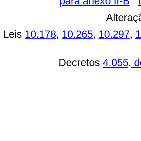
para anexo II-B
Alteraç
Leis
10.178
,
10.265
,
10.297
,
1
Decretos
4.055, 