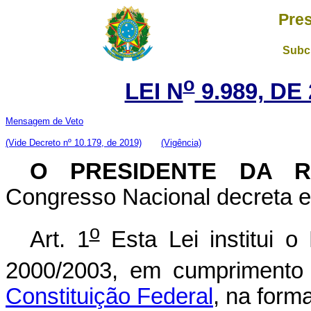
Pres
Subch
o
LEI N
9.989, DE
Mensagem de Veto
(Vide Decreto nº 10.179, de 2019)
(Vigência)
O PRESIDENTE DA 
Congresso Nacional decreta e 
o
Art. 1
Esta Lei institui o
2000/2003, em cumprimento
Constituição Federal
, na form