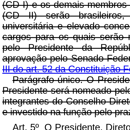
(CD I) e os demais membros d
(CD II) serão brasileiros,
universitária e elevado conc
cargos para os quais serão
pelo Presidente da Repúb
aprovação pelo Senado Feder
III do art. 52 da Constituição F
Parágrafo único. O Presiden
Presidente será nomeado pelo
integrantes do Conselho Diret
e investido na função pelo pr
Art. 5º O Presidente, Diret