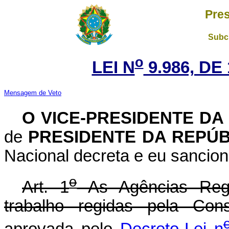
Pres
Subch
o
LEI N
9.986, DE
Mensagem de Veto
O VICE-PRESIDENTE DA
de
PRESIDENTE DA REPÚB
Nacional decreta e eu sancion
o
Art. 1
As Agências Regu
trabalho regidas pela Con
aprovada pelo
Decreto-Lei n