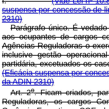
I.
(Vide Lei nº 10.
suspensa por concessão de lim
2310)
Parágrafo único. É vedado
aos ocupantes de cargos co
Agências Reguladoras o exercí
inclusive gestão operaciona
partidária, excetuados
(Eficácia suspensa por concess
da ADIN 2310)
o
Art. 2
. Ficam criados, pa
Reguladoras, os cargos Co