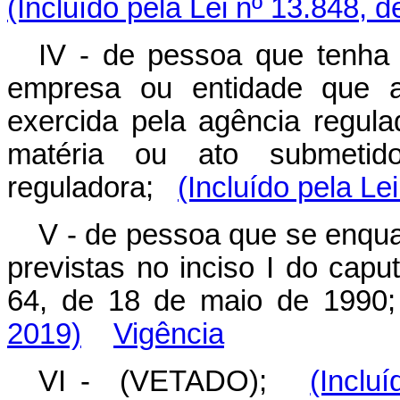
(Incluído pela Lei nº 13.848, 
IV - de pessoa que tenha p
empresa ou entidade que at
exercida pela agência regul
matéria ou ato submetid
reguladora;
(Incluído pela Le
V - de pessoa que se enquad
previstas no inciso I do capu
64, de 18 de maio de 19
2019)
Vigência
VI - (VETADO);
(Inclu