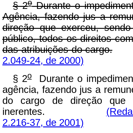
o
§ 2
Durante o impedimento,
Agência, fazendo jus a remu
direção que exerceu, sendo
público, todos os direitos co
das atribuições do cargo.
2.049-24, de 2000)
o
§ 2
Durante o impedimento,
agência, fazendo jus a remun
do cargo de direção que 
inerentes.
(Reda
2.216-37, de 2001)