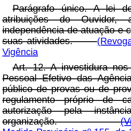
Parágrafo único. A lei d
atribuições do Ouvidor, 
independência de atuação e 
suas atividades.
(Revoga
Vigência
Art. 12. A investidura n
Pessoal Efetivo das Agênci
público de provas ou de prov
regulamento próprio de 
autorização pela instân
organização
.
(V