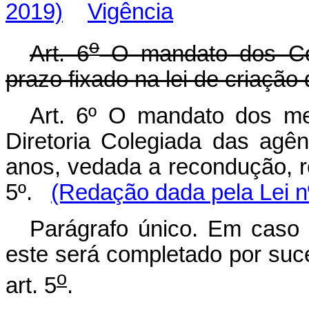
2019)
Vigência
o
Art. 6
O mandato dos Con
prazo fixado na lei de criação
Art. 6º O mandato dos m
Diretoria Colegiada das agên
anos, vedada a recondução, re
5º.
(Redação dada pela Lei n
Parágrafo único. Em caso
este será completado por suce
o
art. 5
.