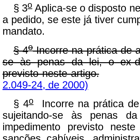
o
§ 3
Aplica-se o disposto ne
a pedido, se este já tiver cu
mandato.
o
§ 4
Incorre na prática de a
se às penas da lei, o ex-d
previsto neste artigo.
2.049-24, de 2000)
o
§ 4
Incorre na prática de 
sujeitando-se às penas da 
impedimento previsto neste
sanções cabíveis, administra