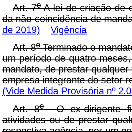
o
Art. 7
A lei de criação de 
da não-coincidência de ma
de 2019)
Vigência
o
Art. 8
Terminado o mandato,
um período de quatro meses,
mandato, de prestar qualquer t
empresa integrante do setor r
(Vide Medida Provisória nº 2.
o
Art. 8
O ex-dirigente fi
atividades ou de prestar qual
respectiva agência, por um p