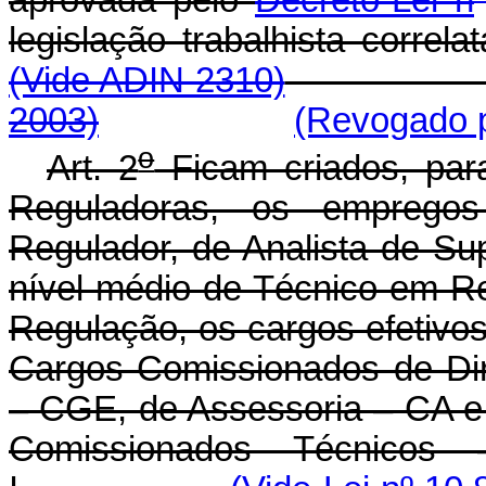
legislação trabalhista corre
(Vide ADIN 2310)
2003)
(Revogado p
o
Art. 2
Ficam criados, para
Reguladoras, os empregos
Regulador, de Analista de S
nível médio de Técnico em R
Regulação, os cargos efetivos
Cargos Comissionados de Di
– CGE, de Assessoria – CA e
Comissionados Técnicos