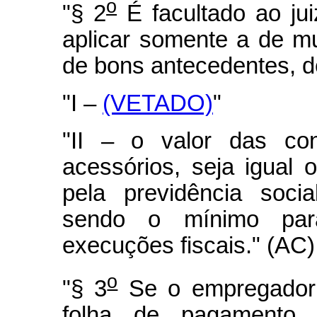
o
"§ 2
É facultado ao jui
aplicar somente a de mu
de bons antecedentes, d
"I –
(VETADO)
"
"II – o valor das cont
acessórios, seja igual o
pela previdência socia
sendo o mínimo par
execuções fiscais." (AC)
o
"§ 3
Se o empregador 
folha de pagamento