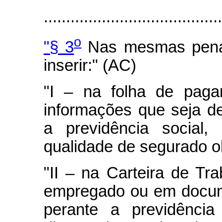
.......................................
o
"§ 3
Nas mesmas penas
inserir:" (AC)
"I – na folha de pag
informações que seja de
a previdência social
qualidade de segurado ob
"II – na Carteira de Tr
empregado ou em docume
perante a previdência