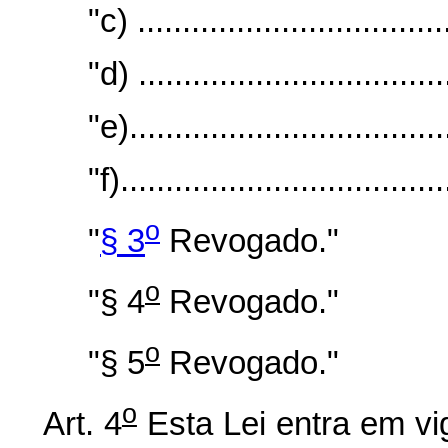
"c) ...................................
"d) ...................................
"e)....................................
"f)....................................
o
"
§ 3
Revogado."
o
"§ 4
Revogado."
o
"§ 5
Revogado."
o
Art. 4
Esta Lei entra em vi