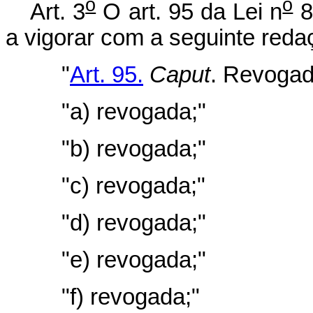
o
o
Art. 3
O art. 95 da Lei n
8
a vigorar com a seguinte reda
"
Art. 95.
Caput
. Revogad
"a) revogada;"
"b) revogada;"
"c) revogada;"
"d) revogada;"
"e) revogada;"
"f) revogada;"