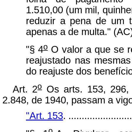
1.510,00 (um mil, quinhen
reduzir a pena de um t
apenas a de multa." (AC
o
"§ 4
O valor a que se re
reajustado nas mesmas
do reajuste dos benefíci
o
Art. 2
Os arts. 153, 296,
2.848, de 1940, passam a vigo
"Art. 153
. .......................
o