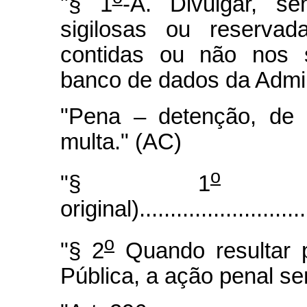
"§ 1
-A. Divulgar, s
sigilosas ou reservad
contidas ou não nos 
banco de dados da Admin
"Pena – detenção, de 
multa." (AC)
o
"§ 1
(pa
original)............................
o
"§ 2
Quando resultar p
Pública, a ação penal se