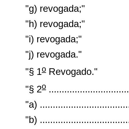
"g) revogada;"
"h) revogada;"
"i) revogada;"
"j) revogada."
o
"§ 1
Revogado."
o
"§ 2
...............................
"a) ...................................
"b) ...................................