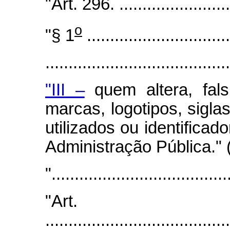
"Art. 296. ..........................
o
"§ 1
...............................
.......................................
"III –
quem altera, fals
marcas, logotipos, sigla
utilizados ou identifica
Administração Pública."
"......................................
"Art
........................................