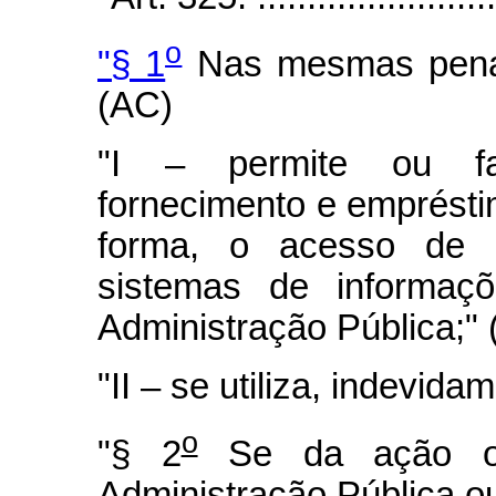
o
"§ 1
Nas mesmas penas 
(AC)
"I – permite ou faci
fornecimento e emprésti
forma, o acesso de 
sistemas de informa
Administração Pública;"
"II – se utiliza, indevida
o
"§ 2
Se da ação ou
Administração Pública o