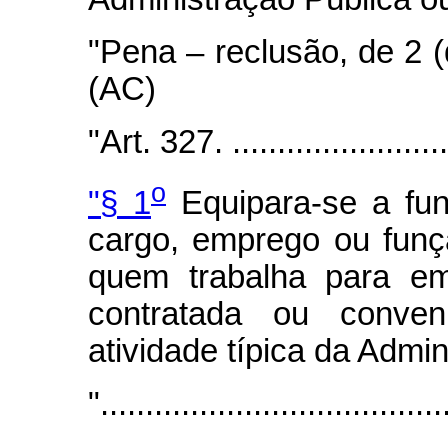
"Pena – reclusão, de 2 (d
(AC)
"Art. 327. ..........................
o
"§ 1
Equipara-se a fun
cargo, emprego ou funç
quem trabalha para em
contratada ou conve
atividade típica da Admi
"......................................