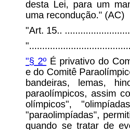
desta Lei, para um man
uma recondução." (AC)
"Art. 15.. ...........................
"......................................
"§ 2º
É privativo do Com
e do Comitê Paraolímpic
bandeiras, lemas, hi
paraolímpicos, assim 
olímpicos", "olimpíad
"paraolimpíadas", permit
quando se tratar de ev