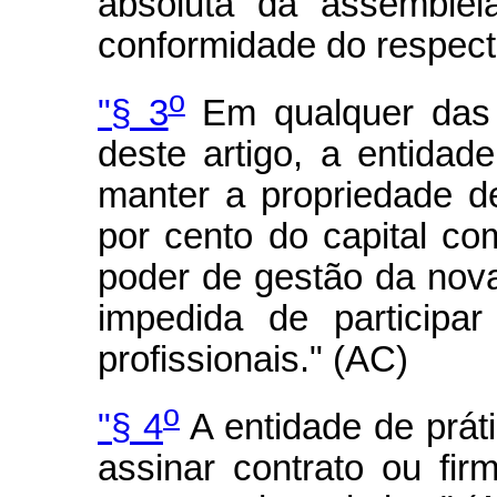
absoluta da assembléi
conformidade do respecti
o
"§ 3
Em qualquer das 
deste artigo, a entidad
manter a propriedade d
por cento do capital com
poder de gestão da nova
impedida de participa
profissionais." (AC)
o
"§ 4
A entidade de prát
assinar contrato ou fir