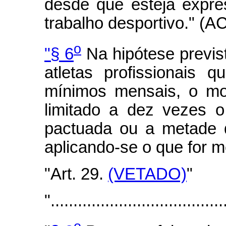
desde que esteja expre
trabalho desportivo." (A
o
"§ 6
Na hipótese previs
atletas profissionais 
mínimos mensais, o mon
limitado a dez vezes 
pactuada ou a metade d
aplicando-se o que for m
"Art. 29.
(VETADO)
"
"......................................