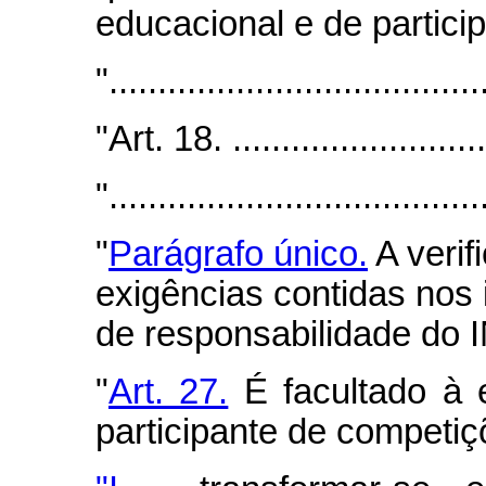
educacional e de partici
"......................................
"Art. 18. ...........................
"......................................
"
Parágrafo único.
A verif
exigências contidas nos i
de responsabilidade do
"
Art. 27.
É facultado à e
participante de competiç