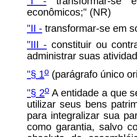
"I -
transformar-se e
econômicos;" (NR)
"II -
transformar-se em s
"III -
constituir ou contr
administrar suas ativida
o
"§ 1
(parágrafo único or
o
"§ 2
A entidade a que se
utilizar seus bens patri
para integralizar sua pa
como garantia, salvo c