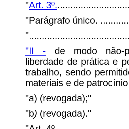
"
Art. 3º.
...........................
"Parágrafo único.
...........
"......................................
"II -
de modo não-prof
liberdade de prática e p
trabalho, sendo permiti
materiais e de patrocínio
"a)
(revogada);"
"b
)
(revogada)."
"Art. 4º..............................