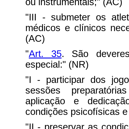
ou instrumentais;" (AC)
"III - submeter os atl
médicos e clínicos nece
(AC)
"
Art. 35
. São deveres
especial:" (NR)
"I - participar dos jog
sessões preparatór
aplicação e dedicaçã
condições psicofísicas e
"II - preservar as condi