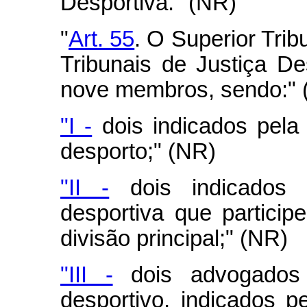
Desportiva." (NR)
"
Art. 55
. O Superior Trib
Tribunais de Justiça D
nove membros, sendo:" 
"I -
dois indicados pela
desporto;" (NR)
"II -
dois indicados p
desportiva que particip
divisão principal;" (NR)
"III -
dois advogados 
desportivo, indicados