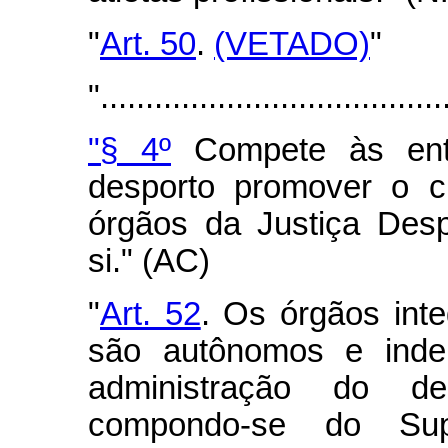
"
Art. 50
.
(VETADO)
"
"......................................
"§ 4º
Compete às enti
desporto promover o c
órgãos da Justiça Desp
si." (AC)
"
Art. 52
. Os órgãos inte
são autônomos e inde
administração do d
compondo-se do Supe