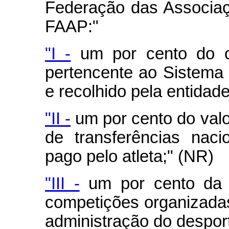
Federação das Associaçõ
FAAP:"
"I -
um por cento do con
pertencente ao Sistema 
e recolhido pela entidade
"II -
um por cento do valo
de transferências naci
pago pelo atleta;" (NR)
"III -
um por cento da a
competições organizadas
administração do desport