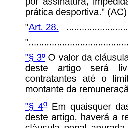
por assinatura, impedid
prática desportiva." (AC)
"
Art. 28.
.........................
"......................................
"§ 3º
O valor da cláusula
deste artigo será liv
contratantes até o li
montante da remuneraçã
o
"§ 4
Em quaisquer das 
deste artigo, haverá a 
cláusula penal apurada