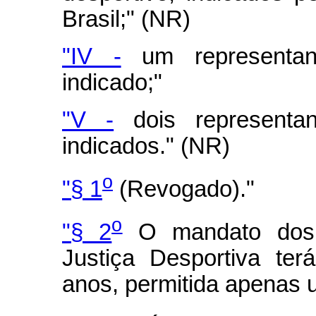
Brasil;" (NR)
"IV -
um representant
indicado;"
"V -
dois representan
indicados." (NR)
o
"§ 1
(Revogado)."
o
"§ 2
O mandato dos 
Justiça Desportiva te
anos, permitida apenas