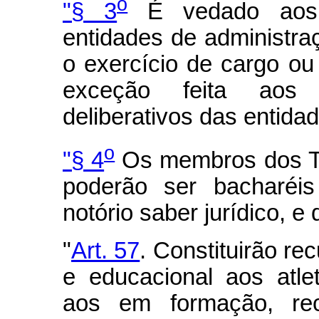
o
"§ 3
É vedado aos d
entidades de administra
o exercício de cargo ou
exceção feita aos
deliberativos das entidad
o
"§ 4
Os membros dos Tri
poderão ser bacharéi
notório saber jurídico, e
"
Art. 57
. Constituirão re
e educacional aos atlet
aos em formação, rec