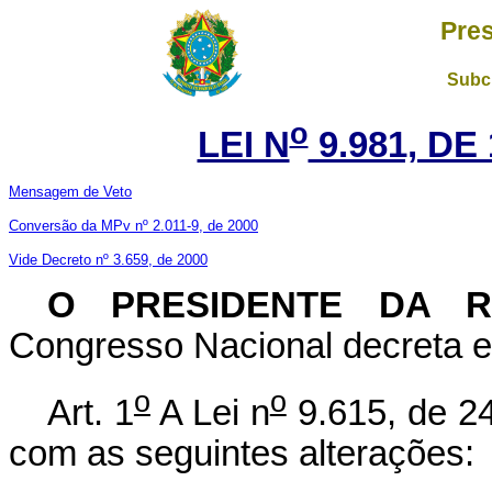
Pres
Subch
o
LEI N
9.981, DE
Mensagem de Veto
Conversão da MPv nº 2.011-9, de 2000
Vide Decreto nº 3.659, de 2000
O PRESIDENTE DA 
Congresso Nacional decreta e 
o
o
Art. 1
A Lei n
9.615, de 24
com as seguintes alterações: