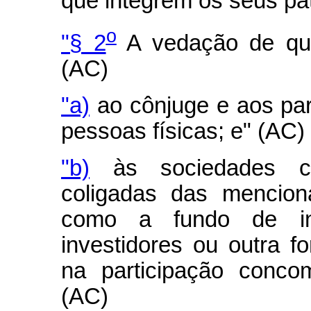
que integrem os seus pa
o
"§ 2
A vedação de que 
(AC)
"a)
ao cônjuge e aos par
pessoas físicas; e" (AC)
"b)
às sociedades con
coligadas das mencion
como a fundo de inv
investidores ou outra 
na participação concom
(AC)