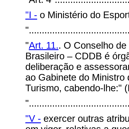
"I -
o Ministério do Espor
"......................................
"
Art. 11.
. O Conselho de
Brasileiro – CDDB é órg
deliberação e assessora
ao Gabinete do Ministro
Turismo, cabendo-lhe:" 
"......................................
"V -
exercer outras atribu