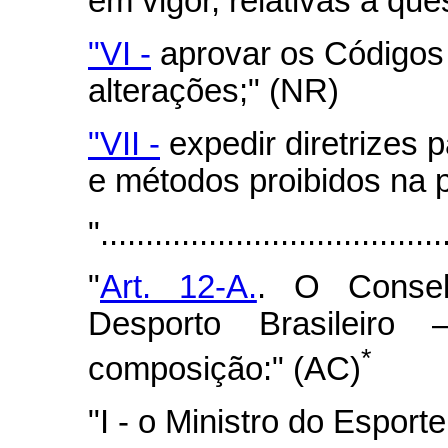
em vigor, relativas a qu
"VI -
aprovar os Códigos 
alterações;" (NR)
"VII -
expedir diretrizes 
e métodos proibidos na p
"......................................
"
Art. 12-A.
. O Consel
Desporto Brasileir
*
composição:" (AC)
"I - o Ministro do Esport