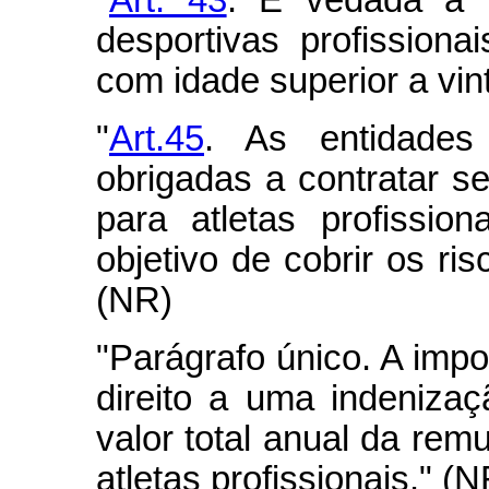
"
Art. 43
. É vedada a p
desportivas profissionai
com idade superior a vin
"
Art.45
. As entidades
obrigadas a contratar s
para atletas profissio
objetivo de cobrir os ris
(NR)
"Parágrafo único. A impo
direito a uma indeniza
valor total anual da re
atletas profissionais." (N