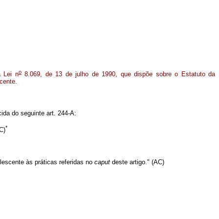
o
à Lei n
8.069, de 13 de julho de 1990, que dispõe sobre o Estatuto da
cente.
cida do seguinte art. 244-A:
*
C)
lescente às práticas referidas no
caput
deste artigo." (AC)