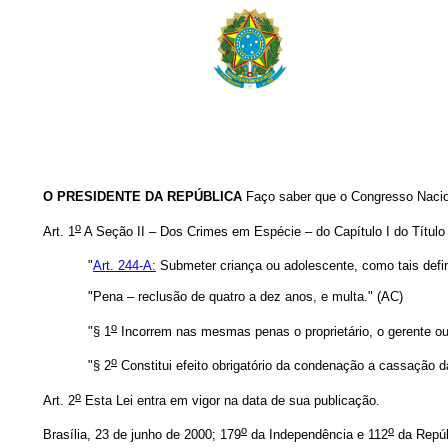
O PRESIDENTE DA REPÚBLICA
Faço saber que o Congresso Nacion
o
Art. 1
A Seção II – Dos Crimes em Espécie – do Capítulo I do Título 
"
Art. 244-A:
Submeter criança ou adolescente, como tais defi
"Pena – reclusão de quatro a dez anos, e multa." (AC)
o
"§ 1
Incorrem nas mesmas penas o proprietário, o gerente ou 
o
"§ 2
Constitui efeito obrigatório da condenação a cassação d
o
Art. 2
Esta Lei entra em vigor na data de sua publicação.
o
o
Brasília, 23 de junho de 2000; 179
da Independência e 112
da Repúb