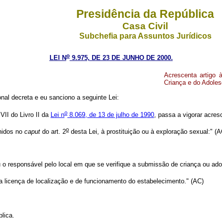
Presidência da República
Casa Civil
Subchefia para Assuntos Jurídicos
o
LEI N
9.975, DE 23 DE JUNHO DE 2000.
Acrescenta artigo 
Criança e do Adoles
al decreta e eu sanciono a seguinte Lei:
o
VII do Livro II da
Lei n
8.069, de 13 de julho de 1990
, passa a vigorar acres
o
nidos no
caput
do art. 2
desta Lei, à prostituição ou à exploração sexual:" (A
o responsável pelo local em que se verifique a submissão de criança ou ado
a licença de localização e de funcionamento do estabelecimento." (AC)
lica.