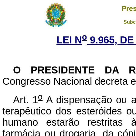
Pres
Subch
o
LEI N
9.965, DE
O PRESIDENTE DA 
Congresso Nacional decreta e 
o
Art. 1
A dispensação ou a
terapêutico dos esteróides o
humano estarão restritas 
farmácia ou drogaria, da cóp