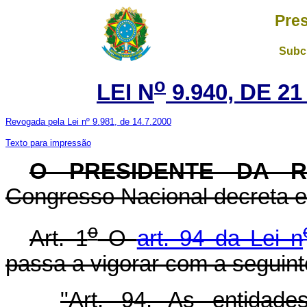
Pres
Subch
o
LEI N
9.940, DE 2
Revogada pela Lei nº 9.981, de 14.7.2000
Texto para impressão
O PRESIDENTE DA 
Congresso Nacional decreta e 
o
Art. 1
O
art. 94 da Lei n
passa a vigorar com a seguint
"Art. 94. As entidade