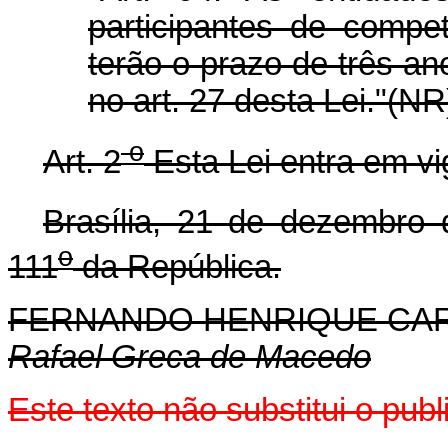
participantes de compet
terão o prazo de três an
no art. 27 desta Lei."(NR
o
Art. 2
Esta Lei entra em vi
Brasília, 21 de dezembro
o
111
da República.
FERNANDO HENRIQUE CA
Rafael Greca de Macedo
Este texto não substitui o pu