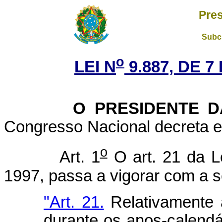
Pres
Subch
o
LEI N
9.887, DE 
O PRESIDENTE DA 
Congresso Nacional decreta e 
o
Art. 1
O art. 21 da L
1997, passa a vigorar com a s
"Art. 21.
Relativamente a
durante os anos-calendá