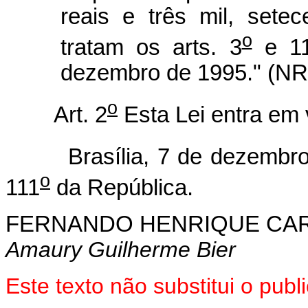
reais e três mil, sete
o
tratam os arts. 3
e 11
dezembro de 1995." (NR
o
Art. 2
Esta Lei entra em 
Brasília, 7 de dezembro 
o
111
da República.
FERNANDO HENRIQUE CA
Amaury Guilherme Bier
Este texto não substitui o pu