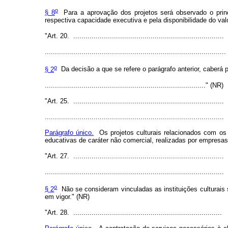
o
§ 8
Para a aprovação dos projetos será observado o princí
respectiva capacidade executiva e pela disponibilidade do valo
"Art. 20. ..........................................................................
.........................................................................................
o
§ 2
Da decisão a que se refere o parágrafo anterior, caberá 
..............................................................................." (NR)
"Art. 25. ..........................................................................
........................................................................................
Parágrafo único.
Os projetos culturais relacionados com os 
educativas de caráter não comercial, realizadas por empresas 
"Art. 27. ..........................................................................
........................................................................................
o
§ 2
Não se consideram vinculadas as instituições culturais 
em vigor." (NR)
"Art. 28. .........................................................................