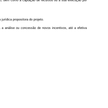
nto, bem como a captação de recursos ou a sua execução por
jurídica propositora do projeto.
 a análise ou concessão de novos incentivos, até a efetiva