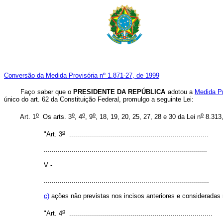
Conversão da Medida Provisória nº 1.871-27, de 1999
Faço saber que o
PRESIDENTE DA REPÚBLICA
adotou a
Medida Pr
único do art. 62 da Constituição Federal, promulgo a seguinte Lei:
o
o
o
o
o
Art. 1
Os arts. 3
, 4
, 9
, 18, 19, 20, 25, 27, 28 e 30 da Lei n
8.313,
o
"Art. 3
......................................................................
..................................................................................
V - ..............................................................................
...................................................................................
c)
ações não previstas nos incisos anteriores e consideradas 
o
"Art. 4
........................................................................