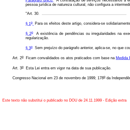
Parágrafo único.
A contratação de serviços necessários à el
pessoa jurídica de natureza cultural, não configura a intermedi
"Art. 30. .........................................................................
o
§ 1
Para os efeitos deste artigo, considera-se solidariamente
o
§ 2
A existência de pendências ou irregularidades na exec
regularização.
o
§ 3
Sem prejuízo do parágrafo anterior, aplica-se, no que cou
o
Art. 2
Ficam convalidados os atos praticados com base na
Medida P
o
Art. 3
Esta Lei entra em vigor na data de sua publicação.
o
Congresso Nacional em 23 de novembro de 1999; 178
da Independên
Este texto não substitui o publicado no DOU de 24.11.1999 - Edição extra