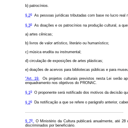
b) patrocínios.
o
§ 2
As pessoas jurídicas tributadas com base no lucro real n
o
§ 3
As doações e os patrocínios na produção cultural, a que 
a) artes cênicas;
b) livros de valor artístico, literário ou humanístico;
c) música erudita ou instrumental;
d) circulação de exposições de artes plásticas;
e) doações de acervos para bibliotecas públicas e para museu
"Art. 19.
Os projetos culturais previstos nesta Lei serão a
enquadramento nos objetivos do PRONAC.
o
§ 1
O proponente será notificado dos motivos da decisão que
o
§ 2
Da notificação a que se refere o parágrafo anterior, cabe
......................................................................................
o
§ 7
O Ministério da Cultura publicará anualmente, até 28 d
discriminados por beneficiário.