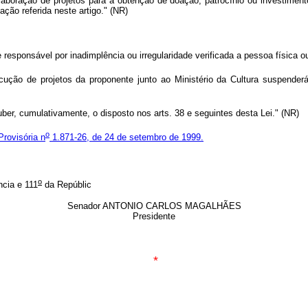
aboração de projetos para a obtenção de doação, patrocínio ou investime
ação referida neste artigo." (NR)
 responsável por inadimplência ou irregularidade verificada a pessoa física ou 
ução de projetos da proponente junto ao Ministério da Cultura suspenderá
ber, cumulativamente, o disposto nos arts. 38 e seguintes desta Lei." (NR)
o
rovisória n
1.871-26, de 24 de setembro de 1999.
o
cia e 111
da Repúblic
Senador ANTONIO CARLOS MAGALHÃES
Presidente
*