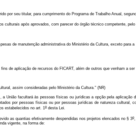
ido por seu titular, para cumprimento do Programa de Trabalho Anual, segundo
 culturais após aprovados, com parecer do órgão técnico competente, pelo M
pesas de manutenção administrativa do Ministério da Cultura, exceto para 
a fins de aplicação de recursos do FICART, além de outros que venham a ser d
ultural, assim consideradas pelo Ministério da Cultura." (NR)
, a União facultará às pessoas físicas ou jurídicas a opção pela aplicação
sentados por pessoas físicas ou por pessoas jurídicas de natureza cultural,
o
os estabelecidos no art. 1
desta Lei.
o
evido as quantias efetivamente despendidas nos projetos elencados no § 3
,
nda vigente, na forma de: