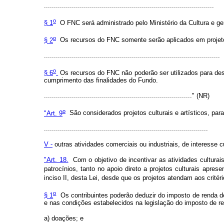
.....................................................................................
o
§ 1
O FNC será administrado pelo Ministério da Cultura e ger
o
§ 2
Os recursos do FNC somente serão aplicados em projetos
........................................................................................
o
§ 6
Os recursos do FNC não poderão ser utilizados para des
cumprimento das finalidades do Fundo.
.........................................................................." (NR)
o
"Art. 9
São considerados projetos culturais e artísticos, par
..................................................................................
V -
outras atividades comerciais ou industriais, de interesse c
"Art. 18.
Com o objetivo de incentivar as atividades culturais
patrocínios, tanto no apoio direto a projetos culturais apre
inciso II, desta Lei, desde que os projetos atendam aos critéri
o
§ 1
Os contribuintes poderão deduzir do imposto de renda d
e nas condições estabelecidos na legislação do imposto de re
a) doações; e