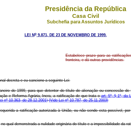
Presidência da República
Casa Civil
Subchefia para Assuntos Jurídicos
o
LEI N
9.871, DE 23 DE NOVEMBRO DE 1999.
Estabelece prazo para as ratificaçõe
fronteira, e dá outras providências.
al decreta e eu sanciono a seguinte Lei:
aneiro de 1999, para que detentor de título de alienação ou concessão de t
zação e Reforma Agrária, Incra, a ratificação de que trata o
art. 5º, § 1º, da 
ei nº 10.363, de 28.12.2001)
(Vide Lei nº 10.787, de 25.11.2003)
requerida a ratificação autorizada à União, ou não sendo esta possível, p
no qual demonstrada a nulidade originária do título e a impossibilidade da rat