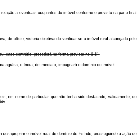
relação a eventuais ocupantes do imóvel conforme o previsto na parte final
, de ofício, vistoria objetivando verificar se o imóvel rural alcançado pelo
o
 ou, caso contrário, procederá na forma prevista no § 1
.
rma agrária, o Incra, de imediato, impugnará o domínio do imóvel.
móveis, em nome de particular, que não tenha sido destacado, validamente, do
ão.
a desapropriar o imóvel rural de domínio do Estado, prosseguindo a ação de