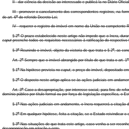
II - dar ciência da decisão ao interessado e publicá-la no Diário Oficia
III - promover o cancelamento dos correspondentes registros, na for
o
do art. 6
do referido Decreto-Lei;
IV - requerer o registro do imóvel em nome da União no competente R
o
§ 2
O prazo estabelecido neste artigo não impede que o Incra, durante
caput
preenche todos os requisitos necessários à ratificação do respectivo t
o
o
§ 3
Reunindo o imóvel, objeto da vistoria de que trata o § 2
, as con
o
o
Art. 2
Sempre que o imóvel abrangido por título de que trata o art. 1
o
§ 1
Na hipótese prevista no
caput
, o preço do imóvel, depositado em 
o
§ 2
O disposto neste artigo aplica-se às ações judiciais em andamen
o
Art. 3
Caso a desapropriação, por interesse social, para fins de refo
domínio público por título formal ou por força de legislação específica, o E
o
§ 1
Nas ações judiciais em andamento, o Incra requererá a citação 
o
§ 2
Em qualquer hipótese, feita a citação, se o Estado reivindicar o
o
§ 3
Nas situações de que trata este artigo, caso venha a ser reconh
desapropriação em relação a este.