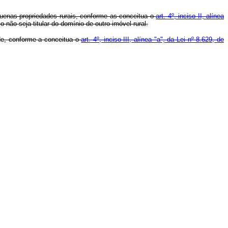
equenas propriedades rurais, conforme as conceitua o
art. 4º, inciso II, alínea
 não seja titular do domínio de outro imóvel rural.
ade, conforme a conceitua o
art. 4º, inciso III, alínea "a", da Lei nº 8.629, de