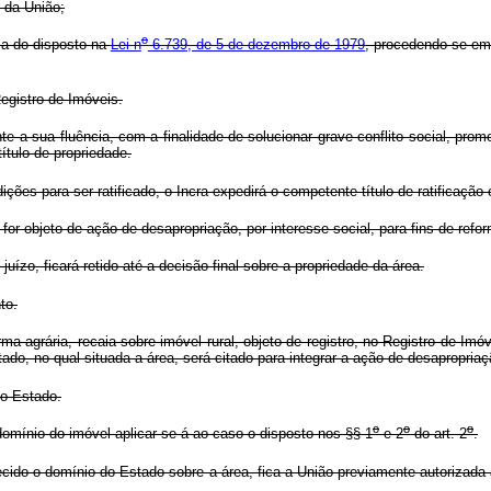
l da União;
o
ma do disposto na
Lei n
6.739, de 5 de dezembro de 1979
, procedendo-se em 
egistro de Imóveis.
 a sua fluência, com a finalidade de solucionar grave conflito social, promova
ítulo de propriedade.
dições para ser ratificado, o Incra expedirá o competente título de ratificação
for objeto de ação de desapropriação, por interesse social, para fins de refo
juízo, ficará retido até a decisão final sobre a propriedade da área.
to.
rma agrária, recaia sobre imóvel rural, objeto de registro, no Registro de I
stado, no qual situada a área, será citado para integrar a ação de desapropriaç
do Estado.
o
o
o
 domínio do imóvel aplicar-se-á ao caso o disposto nos §§ 1
e 2
do art. 2
.
ecido o domínio do Estado sobre a área, fica a União previamente autorizada 