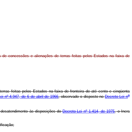
s de concessões e alienações de terras feitas pelos Estados na faixa de
erras feitas pelos Estados na faixa de fronteira de até cento e cinqüenta
o
Lei nº 4.947, de 6 de abril de 1966
, observado o disposto no
Decreto-Lei n
or desatendimento às disposições do
Decreto-Lei nº 1.414, de 1975
, o Incra
ificação;