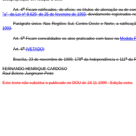
o
Art. 4
Ficam ratificados, de ofício, os títulos de alienação ou de co
"a", da Lei nº 8.629, de 25 de fevereiro de 1993
, devidamente registrados no
Parágrafo único. Nas Regiões Sul, Centro-Oeste e Norte, a ratificaçã
1993
.
o
Art. 5
Ficam convalidados os atos praticados com base na
Medida P
o
Art. 6
(VETADO)
o
o
Brasília, 23 de novembro de 1999; 178
da Independência e 111
da R
FERNANDO HENRIQUE CARDOSO
Raul Belens Jungmann Pinto
Este texto não substitui o publicado no DOU de 24.11.1999
- Edição extra