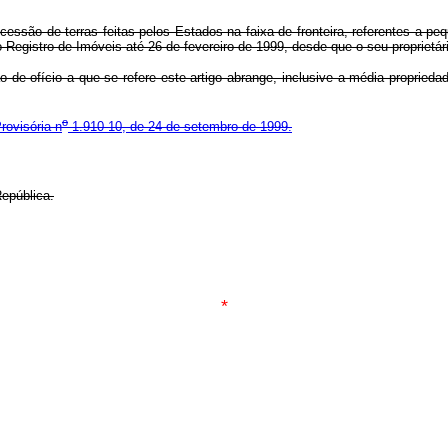
ncessão de terras feitas pelos Estados na faixa de fronteira, referentes a p
 Registro de Imóveis até 26 de fevereiro de 1999, desde que o seu proprietário
o de ofício a que se refere este artigo abrange, inclusive a média propried
o
rovisória n
1.910-10, de 24 de setembro de 1999.
epública.
*