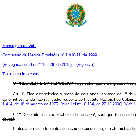
Mensagem de Veto
Conversão da Medida Provisória nº 1.910-11, de 1999
(Revogada pela Lei nº 13.178, de 2015)
(Vigência)
Texto para impressão
O PRESIDENTE DA REPÚBLICA
Faço saber que o Congresso Nacion
o
o
Art. 1
Fica estabelecido o prazo de dois anos, contado de 1
de j
quilômetros, ainda não ratificado, requeira ao Instituto Nacional de Coloni
1.414, de 18 de agosto de 1975
.
(Vide Lei nº 10.164, de 27.12.2000)
(Vide L
o
§ 1
Decorrido o prazo estabelecido no
caput
, sem que tenha sido 
deverá:
I - declarar nulo o título de alienação ou concessão, em ato motivado, 