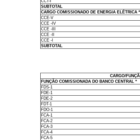
CCT-I
SUBTOTAL
CARGO COMISSIONADO DE ENERGIA ELÉTRICA *
CCE-V
CCE -IV
CCE -III
CCE -II
CCE -I
SUBTOTAL
CARGO/FUNÇ
FUNÇÃO COMISSIONADA DO BANCO CENTRAL *
FDS-1
FDE-1
FDE-2
FDT-1
FDO-1
FCA-1
FCA-2
FCA-3
FCA-4
FCA-5