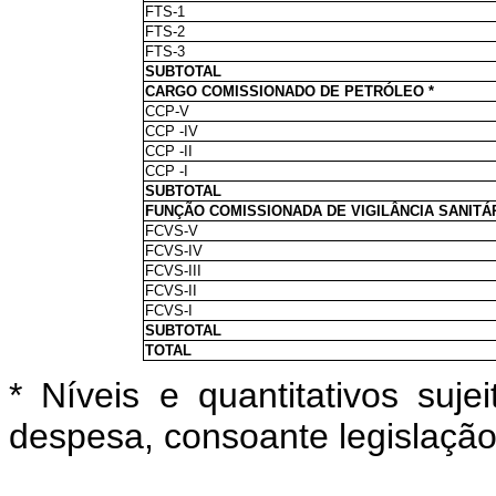
FTS-1
FTS-2
FTS-3
SUBTOTAL
CARGO COMISSIONADO DE PETRÓLEO *
CCP-V
CCP -IV
CCP -II
CCP -I
SUBTOTAL
FUNÇÃO COMISSIONADA DE VIGILÂNCIA SANITÁR
FCVS-V
FCVS-IV
FCVS-III
FCVS-II
FCVS-I
SUBTOTAL
TOTAL
* Níveis e quantitativos suj
despesa, consoante legislação