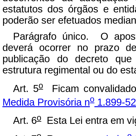
estatutos dos órgãos e entid
poderão ser efetuados median
Parágrafo único. O apost
deverá ocorrer no prazo de
publicação do decreto que
estrutura regimental ou do est
o
Art. 5
Ficam convalidados
o
Medida Provisória n
1.899-52
o
Art. 6
Esta Lei entra em vi
o
o