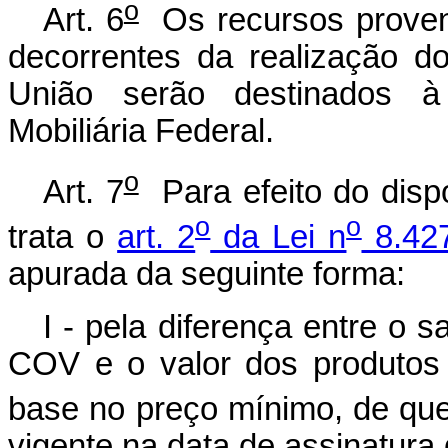
o
Art. 6
Os recursos proven
decorrentes da realização dos
União serão destinados à
Mobiliária Federal.
o
Art. 7
Para efeito do disp
o
o
trata o
art. 2
da Lei n
8.427
apurada da seguinte forma:
I - pela diferença entre o 
COV e o valor dos produtos
base no preço mínimo, de que
vigente na data de assinatura