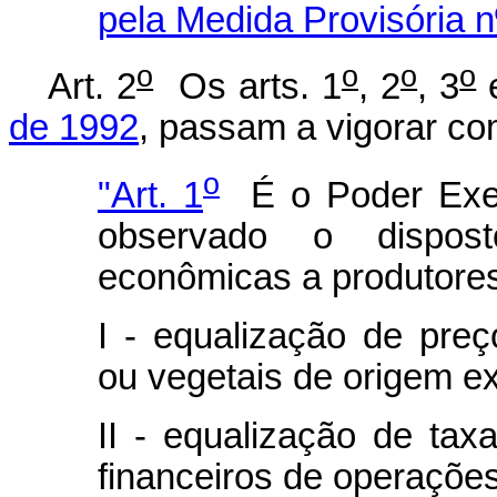
pela Medida Provisória n
o
o
o
o
Art. 2
Os arts. 1
, 2
, 3
de 1992
, passam a vigorar co
o
"Art. 1
É o Poder Execu
observado o dispos
econômicas a produtores 
I - equalização de pre
ou vegetais de origem ex
II - equalização de tax
financeiros de operações 