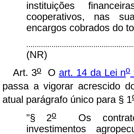
instituições finance
cooperativos, nas su
encargos cobrados do tom
...................................................
(NR)
o
o
Art. 3
O
art. 14 da Lei n
passa a vigorar acrescido d
atual parágrafo único para § 1
o
"§ 2
Os contratos
investimentos agropec