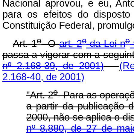
Nacional aprovou, e eu, Ant
para os efeitos do disposto
Constituição Federal, promulgo
o
o
o
Art. 1
O
art. 2
da Lei n
passa a vigorar com a segui
nº 2.168-39, de 2001)
(R
2.168-40, de 2001)
o
"Art. 2
Para as operaçõe
a partir da publicação 
2000, não se aplica o d
nº 8.880, de 27 de ma