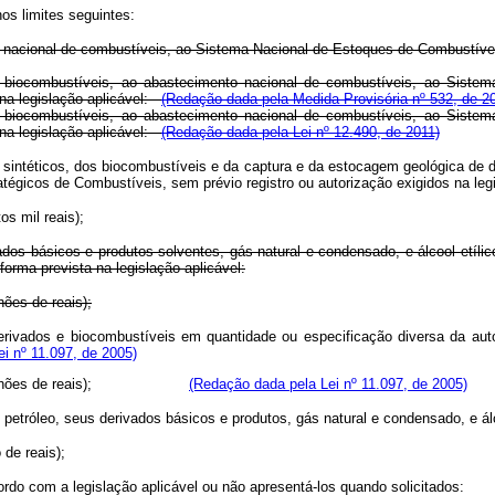
os limites seguintes:
mento nacional de combustíveis, ao Sistema Nacional de Estoques de Combustí
ria de biocombustíveis, ao abastecimento nacional de combustíveis, ao Si
 na legislação aplicável:
(Redação dada pela Medida Provisória nº 532, de 2
ria de biocombustíveis, ao abastecimento nacional de combustíveis, ao Si
 na legislação aplicável:
(Redação dada pela Lei nº 12.490, de 2011)
veis sintéticos, dos biocombustíveis e da captura e da estocagem geológica d
tégicos de Combustíveis, sem prévio registro ou autorização exigidos na 
os mil reais);
rivados básicos e produtos solventes, gás natural e condensado, e álcool etí
orma prevista na legislação aplicável:
hões de reais);
us derivados e biocombustíveis em quantidade ou especificação diversa da a
i nº 11.097, de 2005)
 (cinco milhões de reais);
(Redação dada pela Lei nº 11.097, de 2005)
e petróleo, seus derivados básicos e produtos, gás natural e condensado, e ál
 de reais);
cordo com a legislação aplicável ou não apresentá-los quando solicitados: