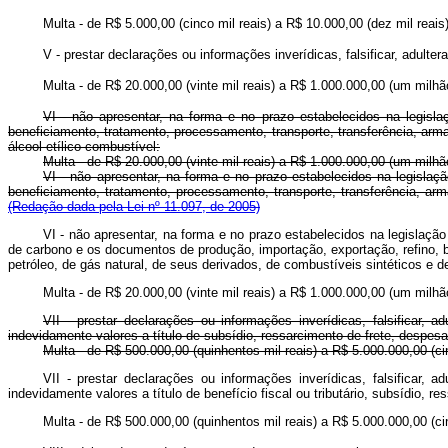
Multa - de R$ 5.000,00 (cinco mil reais) a R$ 10.000,00 (dez mil reais)
V - prestar declarações ou informações inverídicas, falsificar, adultera
Multa - de R$ 20.000,00 (vinte mil reais) a R$ 1.000.000,00 (um milhão
VI - não apresentar, na forma e no prazo estabelecidos na legisla
beneficiamento, tratamento, processamento, transporte, transferência, arm
álcool etílico combustível:
Multa - de R$ 20.000,00 (vinte mil reais) a R$ 1.000.000,00 (um milhão
VI - não apresentar, na forma e no prazo estabelecidos na legislaç
beneficiamento, tratamento, processamento, transporte, transferênci
(Redação dada pela Lei nº 11.097, de 2005)
VI - não apresentar, na forma e no prazo estabelecidos na legislaçã
de carbono e os documentos de produção, importação, exportação, refino, 
petróleo, de gás natural, de seus derivados, de combustíveis sintéticos
Multa - de R$ 20.000,00 (vinte mil reais) a R$ 1.000.000,00 
VII - prestar declarações ou informações inverídicas, falsificar, ad
indevidamente valores a título de subsídio, ressarcimento de frete, despes
Multa - de R$ 500.000,00 (quinhentos mil reais) a R$ 5.000.000,00 (ci
VII - prestar declarações ou informações inverídicas, falsificar, ad
indevidamente valores a título de benefício fiscal ou tributário, subs
Multa - de R$ 500.000,00 (quinhentos mil reais) a R$ 5.000.00