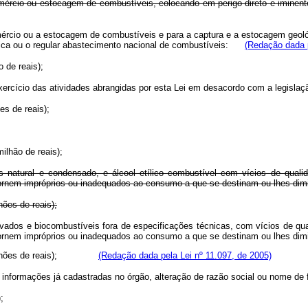
mércio ou estocagem de combustíveis, colocando em perigo direto e iminente a
mércio ou a estocagem de combustíveis e para a captura e a estocagem geológ
pública ou o regular abastecimento nacional de combustíveis:
(Redação dada p
 de reais);
xercício das atividades abrangidas por esta Lei em desacordo com a legislaçã
es de reais);
ilhão de reais);
ás natural e condensado, e álcool etílico combustível com vícios de qual
tornem impróprios ou inadequados ao consumo a que se destinam ou lhes dim
hões de reais);
derivados e biocombustíveis fora de especificações técnicas, com vícios de q
que os tornem impróprios ou inadequados ao consumo a que se destin
inco milhões de reais);
(Redação dada pela Lei nº 11.097, de 2005)
 informações já cadastradas no órgão, alteração de razão social ou nome de 
;