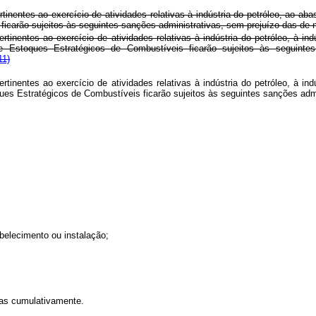
inentes ao exercício de atividades relativas à indústria do petróleo, ao a
carão sujeitos às seguintes sanções administrativas, sem prejuízo das de na
inentes ao exercício de atividades relativas à indústria do petróleo, à in
stoques Estratégicos de Combustíveis ficarão sujeitos às seguintes 
11)
inentes ao exercício de atividades relativas à indústria do petróleo, à in
ques Estratégicos de Combustíveis ficarão sujeitos às seguintes sanções
abelecimento ou instalação;
das cumulativamente.