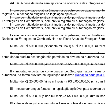
o
Art. 3
A pena de multa será aplicada na ocorrência das infrações e n
I - exercer atividade relativa à indústria do petróleo, ao abasteci
registro ou autorização exigidos na legislação aplicável:
I - exercer atividade relativa à indústria do petróleo, à indúst
Estratégicos de Combustíveis, sem prévio registro ou autorização exigidos
I - exercer atividade relativa à indústria do petróleo, à indúst
Estratégicos de Combustíveis, sem prévio registro ou autorização exigidos
I - exercer atividade relativa à indústria do petróleo, dos combustí
Nacional de Estoques de Combustíveis e ao Plano Anual de Estoques Estra
Multa - de R$ 50.000,00 (cinqüenta mil reais) a R$ 200.000,00 (duzent
II - importar, exportar, revender ou comercializar petróleo, seus de
como dar ao produto destinação não permitida ou diversa da autorizada, na f
Multa - de R$ 20.000,00 (vinte mil reais) a R$ 5.000.000,00 (cinco mil
II - importar, exportar ou comercializar petróleo, gás natural, se
autorizada, na forma prevista na legislação aplicável:
(Redação dada pela Le
Multa - de R$ 20.000,00 (vinte mil reais) a R$ 5.000.000,00
III - inobservar preços fixados na legislação aplicável para a venda d
Multa - de R$ 5.000,00 (cinco mil reais) a R$ 1.000.000,00 (um milhão
IV - deixar de registrar ou escriturar livros e outros documentos de a