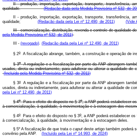
II - produção, importação, exportação, transporte, transferência,
qualidade.
(Redação dada pela Medida Provisória nº 532, de 20
II - produção, importação, exportação, transporte, transferência,
qualidade;
(Redação dada pela Lei nº 12.490, de 2011)
(Vide
III - comercialização, distribuição, revenda e controle de qualidade d
pela Medida Provisória nº 532, de 2011)
III -
(revogado)
.
(Redação dada pela Lei nº 12.490, de 2011)
o
§ 2
A fiscalização abrange, também, a construção e operação de insta
o
§ 3
A regulação e a fiscalização por parte da ANP abrangem també
usados, direta ou indiretamente, para adulterar ou alterar a qualida
(Incluído pela Medida Provisória nº 532, de 2011)
o
§ 3
A regulação e a fiscalização por parte da ANP abrangem també
usados, direta ou indiretamente, para adulterar ou alterar a qualidade 
pela Lei nº 12.490, de 2011)
o
o
§ 4
Para o efeito do disposto no § 3
, a ANP poderá estabelecer os
à comercialização, à qualidade, à movimentação e à estocagem dos mesm
o
o
§ 4
Para o efeito do disposto no § 3
, a ANP poderá estabelecer os 
à comercialização, à qualidade, à movimentação e à estocag
§ 5º A fiscalização de que trata o
caput
deste artigo também poderá ser
convênio pela ANP.
(Incluído pela Lei nº 14.993, de 2024)