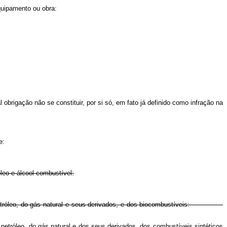
equipamento ou obra:
:
brigação não se constituir, por si só, em fato já definido como infração na
e:
leo e álcool combustível:
s de petróleo, do gás natural e seus derivados, e dos biocombustíveis:
petróleo, do gás natural e dos seus derivados, dos combustíveis sintéticos