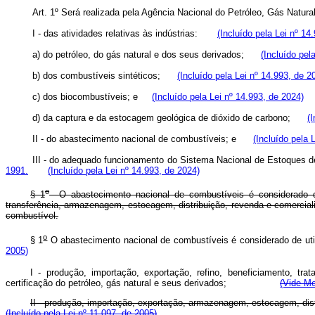
Art. 1º Será realizada pela Agência Nacional do Petróleo, Gás Nat
I - das atividades relativas às indústrias:
(Incluído pela Lei nº 14
a) do petróleo, do gás natural e dos seus derivados;
(Incluído pel
b) dos combustíveis sintéticos;
(Incluído pela Lei nº 14.993, de 2
c) dos biocombustíveis; e
(Incluído pela Lei nº 14.993, de 2024)
d) da captura e da estocagem geológica de dióxido de carbono;
(
II - do abastecimento nacional de combustíveis; e
(Incluído pela 
III - do adequado funcionamento do Sistema Nacional de Estoques 
1991.
(Incluído pela Lei nº 14.993, de 2024)
o
§ 1
O abastecimento nacional de combustíveis é considerado de u
transferência, armazenagem, estocagem, distribuição, revenda e comerciali
combustível.
o
§ 1
O abastecimento nacional de combustíveis é considerado d
2005)
I - produção, importação, exportação, refino, beneficiamento, tr
certificação do petróleo, gás natural e seus derivados;
(Vide Me
II - produção, importação, exportação, armazenagem, estocagem,
(Incluído pela Lei nº 11.097, de 2005)