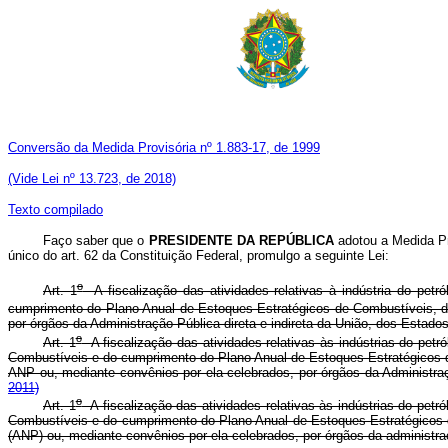
Conversão da Medida Provisória nº 1.883-17, de 1999
(Vide Lei nº 13.723, de 2018)
Texto compilado
Faço saber que o
PRESIDENTE DA REPÚBLICA
adotou a Medida Pro
único do art. 62 da Constituição Federal, promulgo a seguinte Lei:
o
Art. 1
A fiscalização das atividades relativas à indústria do pe
cumprimento do Plano Anual de Estoques Estratégicos de Combustíveis, d
por órgãos da Administração Pública direta e indireta da União, dos Estados
o
Art. 1
A fiscalização das atividades relativas às indústrias do p
Combustíveis e do cumprimento do Plano Anual de Estoques Estratégicos 
ANP ou, mediante convênios por ela celebrados, por órgãos da Adminis
2011)
o
Art. 1
A fiscalização das atividades relativas às indústrias do p
Combustíveis e do cumprimento do Plano Anual de Estoques Estratégicos 
(ANP) ou, mediante convênios por ela celebrados, por órgãos da adminis