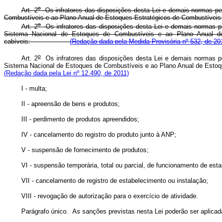
o
Art. 2
Os infratores das disposições desta Lei e demais normas pert
Combustíveis e ao Plano Anual de Estoques Estratégicos de Combustíveis fi
o
Art. 2
Os infratores das disposições desta Lei e demais normas pert
Sistema Nacional de Estoques de Combustíveis e ao Plano Anual de E
cabíveis:
(Redação dada pela Medida Provisória nº 532, de 20
o
Art. 2
Os infratores das disposições desta Lei e demais normas pert
Sistema Nacional de Estoques de Combustíveis e ao Plano Anual de Esto
(Redação dada pela Lei nº 12.490, de 2011)
I - multa;
II - apreensão de bens e produtos;
III - perdimento de produtos apreendidos;
IV - cancelamento do registro do produto junto à ANP;
V - suspensão de fornecimento de produtos;
VI - suspensão temporária, total ou parcial, de funcionamento de est
VII - cancelamento de registro de estabelecimento ou instalação;
VIII - revogação de autorização para o exercício de atividade.
Parágrafo único. As sanções previstas nesta Lei poderão ser aplica