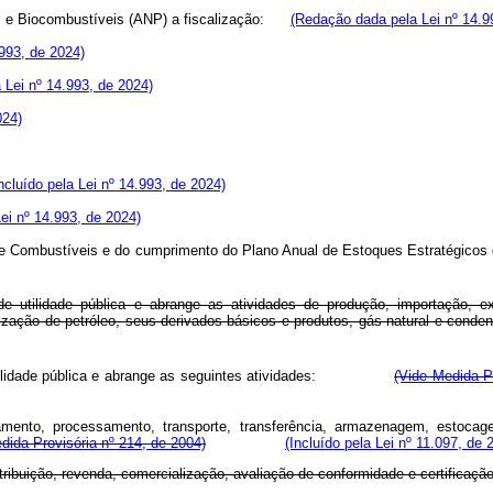
ural e Biocombustíveis (ANP) a fiscalização:
(Redação dada pela Lei nº 14.9
.993, de 2024)
a Lei nº 14.993, de 2024)
024)
Incluído pela Lei nº 14.993, de 2024)
Lei nº 14.993, de 2024)
de Combustíveis e do cumprimento do Plano Anual de Estoques Estratégicos 
tilidade pública e abrange as atividades de produção, importação, expo
zação de petróleo, seus derivados básicos e produtos, gás natural e conden
e utilidade pública e abrange as seguintes atividades:
(Vide Medida P
atamento, processamento, transporte, transferência, armazenagem, estocag
dida Provisória nº 214, de 2004)
(Incluído pela Lei nº 11.097, de 
 distribuição, revenda, comercialização, avaliação de conformidade e c