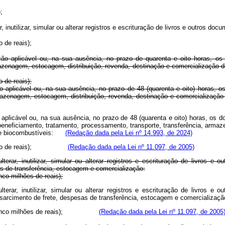
;
r, inutilizar, simular ou alterar registros e escrituração de livros e outros doc
 de reais);
ção aplicável ou, na sua ausência, no prazo de quarenta e oito horas, os
azenagem, estocagem, distribuição, revenda, destinação e comercialização d
 de reais);
ão aplicável ou, na sua ausência, no prazo de 48 (quarenta e oito) horas, 
a, armazenagem, estocagem, distribuição, revenda, destinação e comerci
o aplicável ou, na sua ausência, no prazo de 48 (quarenta e oito) horas, o
beneficiamento, tratamento, processamento, transporte, transferência, armaz
 e de biocombustíveis:
(Redação dada pela Lei nº 14.993, de 2024)
(um milhão de reais);
(Redação dada pela Lei nº 11.097, de 2005)
ulterar, inutilizar, simular ou alterar registros e escrituração de livros 
as de transferência, estocagem e comercialização:
nco milhões de reais);
ulterar, inutilizar, simular ou alterar registros e escrituração de livros 
ídio, ressarcimento de frete, despesas de transferência, estocagem e com
0,00 (cinco milhões de reais);
(Redação dada pela Lei nº 11.097, de 2005