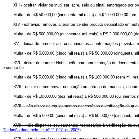
XIII - ocultar, violar ou inutilizar lacre, selo ou sinal, empregado por
Multa - de R$ 50.000,00 (cinqüenta mil reais) a R$ 1.000.000,00 (um m
XIV - extraviar, remover, alterar ou vender produto depositado em es
Multa - de R$ 500.000,00 (quinhentos mil reais) a R$ 2.000.000,00 (do
XV - deixar de fornecer aos consumidores as informações previstas na
Multa - de R$ 5.000,00 (cinco mil reais) a R$ 50.000,00 (cinqüenta mil
XVI - deixar de cumprir Notificação para apresentação de documentos 
presente Lei:
Multa - de R$ 5.000,00 (cinco mil reais) a R$ 100.000,00 (cem mil reai
XVII - deixar de comprovar orientação ou entrega de manuais, docume
Multa - de R$ 10.000,00 (dez mil reais) a R$ 500.000,00 (quinhentos mi
XVIII - não dispor de equipamentos necessários à verificação da qual
Multa - de R$ 5.000,00 (cinco mil reais) a R$ 50.000,00 (cinqüenta mil
XVIII - não dispor de equipamentos necessários à verificação da
(Redação dada pela Lei nº 11.097, de 2005)
XVIII - não dispor de equipamentos necessários à verificação da qua