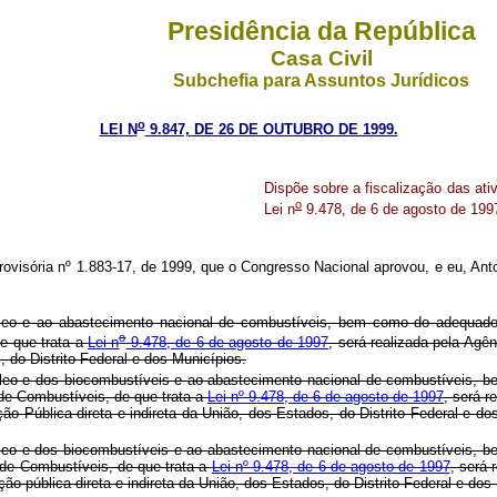
Presidência da República
Casa Civil
Subchefia para Assuntos Jurídicos
o
LEI N
9.847, DE 26 DE OUTUBRO DE 1999.
Dispõe sobre a fiscalização das ati
o
Lei n
9.478, de 6 de agosto de 1997
visória nº 1.883-17, de 1999, que o Congresso Nacional aprovou, e eu, Anto
tróleo e ao abastecimento nacional de combustíveis, bem como do adequa
o
e que trata a
Lei n
9.478, de 6 de agosto de 1997
, será realizada pela Agê
, do Distrito Federal e dos Municípios.
etróleo e dos biocombustíveis e ao abastecimento nacional de combustíveis
de Combustíveis, de que trata a
Lei nº 9.478, de 6 de agosto de 1997
, será r
tração Pública direta e indireta da União, dos Estados, do Distrito F
etróleo e dos biocombustíveis e ao abastecimento nacional de combustíveis
de Combustíveis, de que trata a
Lei nº 9.478, de 6 de agosto de 1997
, será 
tração pública direta e indireta da União, dos Estados, do Distrito Fede