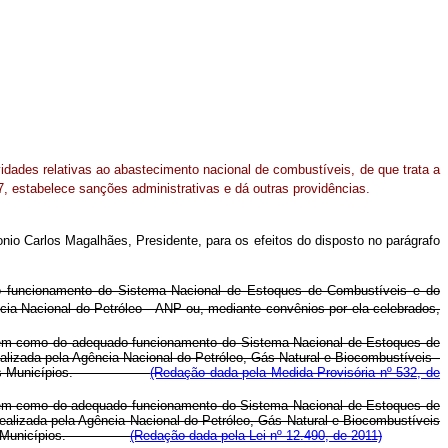
vidades relativas ao abastecimento nacional de combustíveis, de que trata a
, estabelece sanções administrativas e dá outras providências.
nio Carlos Magalhães, Presidente, para os efeitos do disposto no parágrafo
do funcionamento do Sistema Nacional de Estoques de Combustíveis e do
ncia Nacional do Petróleo - ANP ou, mediante convênios por ela celebrados,
, bem como do adequado funcionamento do Sistema Nacional de Estoques de
ealizada pela Agência Nacional do Petróleo, Gás Natural e Biocombustíveis -
ederal e dos Municípios.
(Redação dada pela Medida Provisória nº 532, de
, bem como do adequado funcionamento do Sistema Nacional de Estoques de
realizada pela Agência Nacional do Petróleo, Gás Natural e Biocombustíveis
ral e dos Municípios.
(Redação dada pela Lei nº 12.490, de 2011)