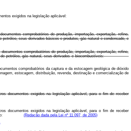
umentos exigidos na legislação aplicável:
 documentos comprobatórios de produção, importação, exportação, refino,
e petróleo, seus derivados básicos e produtos, gás natural e condensado, e
os documentos comprobatórios de produção, importação, exportação, refino,
alização de petróleo, gás natural, seus derivados e biocombustíveis:
s documentos comprobatórios da captura e da estocagem geológica de dióxido
enagem, estocagem, distribuição, revenda, destinação e comercialização de
e outros documentos exigidos na legislação aplicável, para o fim de receber
e outros documentos exigidos na legislação aplicável, para o fim de receber
ercialização:
(Redação dada pela Lei nº 11.097, de 2005)
)