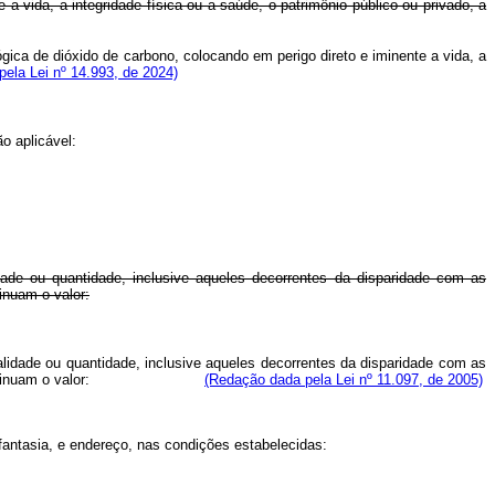
 vida, a integridade física ou a saúde, o patrimônio público ou privado, a
ica de dióxido de carbono, colocando em perigo direto e iminente a vida, a
ela Lei nº 14.993, de 2024)
o aplicável:
idade ou quantidade, inclusive aqueles decorrentes da disparidade com as
inuam o valor:
ualidade ou quantidade, inclusive aqueles decorrentes da disparidade com as
am ou lhes diminuam o valor:
(Redação dada pela Lei nº 11.097, de 2005)
fantasia, e endereço, nas condições estabelecidas: