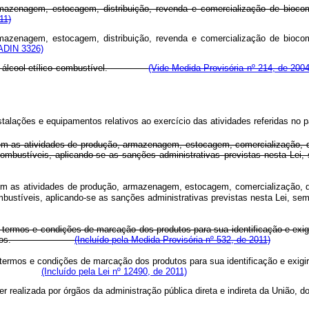
 armazenagem, estocagem, distribuição, revenda e comercialização de bioc
11)
 armazenagem, estocagem, distribuição, revenda e comercialização de bioc
 ADIN 3326)
e álcool etílico combustível.
(Vide Medida Provisória nº 214, de 2004
lações e equipamentos relativos ao exercício das atividades referidas no pa
m as atividades de produção, armazenagem, estocagem, comercialização, di
de de combustíveis, aplicando-se as sanções administrativas previstas n
m as atividades de produção, armazenagem, estocagem, comercialização, di
de combustíveis, aplicando-se as sanções administrativas previstas nesta 
 termos e condições de marcação dos produtos para sua identificação e exigi
os.
(Incluído pela Medida Provisória nº 532, de 2011)
termos e condições de marcação dos produtos para sua identificação e exigir
em deles.
(Incluído pela Lei nº 12490, de 2011)
 realizada por órgãos da administração pública direta e indireta da União, d