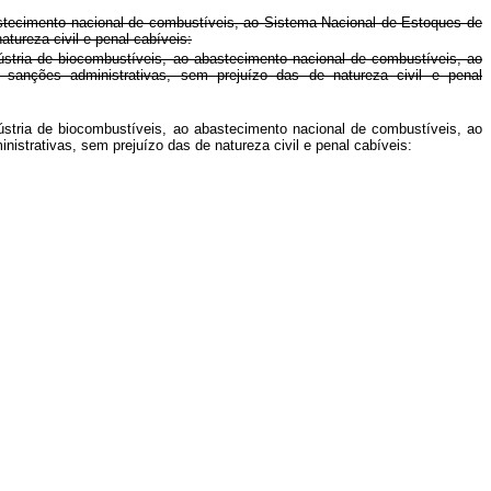
bastecimento nacional de combustíveis, ao Sistema Nacional de Estoques de
tureza civil e penal cabíveis:
dústria de biocombustíveis, ao abastecimento nacional de combustíveis, ao
sanções administrativas, sem prejuízo das de natureza civil e penal
dústria de biocombustíveis, ao abastecimento nacional de combustíveis, ao
 administrativas, sem prejuízo das de natureza civil e penal cabíveis: