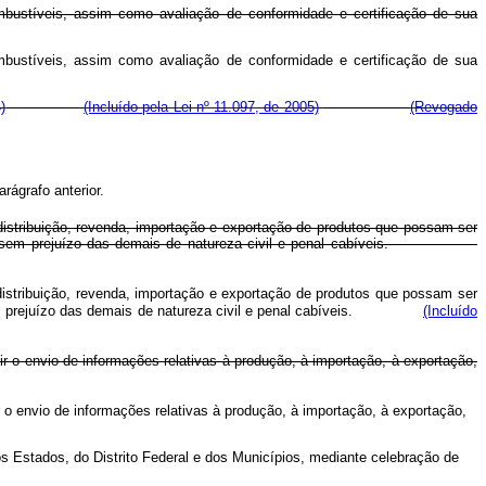
ombustíveis, assim como avaliação de conformidade e certificação de sua
ombustíveis, assim como avaliação de conformidade e certificação de sua
)
(Incluído pela Lei nº 11.097, de 2005)
(Revogado
rágrafo anterior.
stribuição, revenda, importação e exportação de produtos que possam ser
esta Lei, sem prejuízo das demais de natureza civil e penal cabíveis.
stribuição, revenda, importação e exportação de produtos que possam ser
Lei, sem prejuízo das demais de natureza civil e penal cabíveis.
(Incluído
r o envio de informações relativas à produção, à importação, à exportação,
 o envio de informações relativas à produção, à importação, à exportação,
os Estados, do Distrito Federal e dos Municípios, mediante celebração de