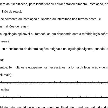
 ordem da fiscalização, para identificar ou cerrar estabelecimento, instalação, 
ilhão de reais);
tabelecimento ou instalação suspensa ou interditada nos termos desta Lei:
is milhões de reais);
 legislação aplicável ou fornecê-las em desacordo com a referida legislação
 reais);
ou atendimento de determinações exigíveis na legislação vigente, quando tal o
s);
ntos, formulários e equipamentos necessários na forma da legislação vigent
l reais);
idade, quantidade estocada e comercializada dos produtos derivados de petró
 reais).
 qualidade, quantidade estocada e comercializada dos produtos derivado
lidade e da quantidade estocada e comercializada dos produtos derivados de 