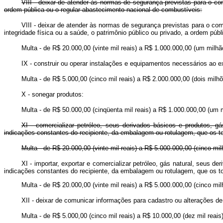
VIII - deixar de atender às normas de segurança previstas para o co
ordem pública ou o regular abastecimento nacional de combustíveis:
VIII - deixar de atender às normas de segurança previstas para o co
integridade física ou a saúde, o patrimônio público ou privado, a ordem 
Multa - de R$ 20.000,00 (vinte mil reais) a R$ 1.000.000,00 (um milhão
IX - construir ou operar instalações e equipamentos necessários ao e
Multa - de R$ 5.000,00 (cinco mil reais) a R$ 2.000.000,00 (dois milhõ
X - sonegar produtos:
Multa - de R$ 50.000,00 (cinqüenta mil reais) a R$ 1.000.000,00 (um m
XI - comercializar petróleo, seus derivados básicos e produtos, g
indicações constantes do recipiente, da embalagem ou rotulagem, que os 
Multa - de R$ 20.000,00 (vinte mil reais) a R$ 5.000.000,00 (cinco mil
XI - importar, exportar e comercializar petróleo, gás natural, seus 
indicações constantes do recipiente, da embalagem ou rotulagem, 
Multa - de R$ 20.000,00 (vinte mil reais) a R$ 5.000.000,00 (c
XII - deixar de comunicar informações para cadastro ou alterações de
Multa - de R$ 5.000,00 (cinco mil reais) a R$ 10.000,00 (dez mil reais)