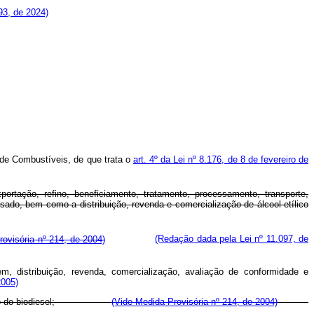
93, de 2024)
de Combustíveis, de que trata o
art. 4º da Lei nº 8.176, de 8 de fevereiro de
rtação, refino, beneficiamento, tratamento, processamento, transporte,
sado, bem como a distribuição, revenda e comercialização de álcool etílico
rovisória nº 214, de 2004)
(Redação dada pela Lei nº 11.097, de
em, distribuição, revenda, comercialização, avaliação de conformidade e
2005)
ertificação do biodiesel;
(Vide Medida Provisória nº 214, de 2004)