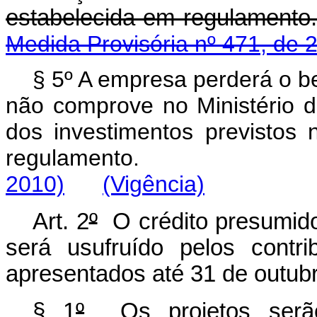
estabelecida em re
Medida Provisória nº 471, de 
§ 5º A empresa perderá o be
não comprove no Ministério d
dos investimentos previstos
regulamento.
2010)
(Vigência)
Art. 2
º
O crédito presumido 
será usufruído pelos contri
apresentados até 31 de outub
§ 1
º
Os projetos serão 