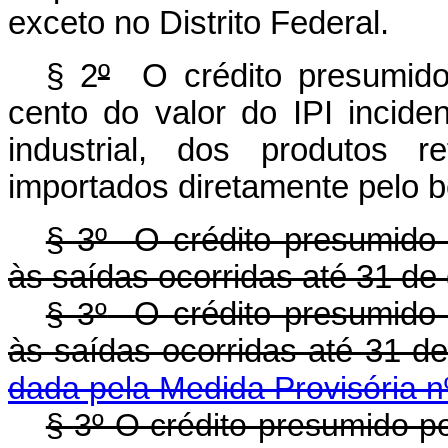
exceto no Distrito Federal.
§ 2
º
O crédito presumido 
cento do valor do IPI incide
industrial, dos produtos 
importados diretamente pelo be
§ 3º O crédito presumido 
às saídas ocorridas até 31 d
§ 3º
O crédito presumido 
às saídas ocorridas até 3
dada pela Medida Provisória n
§ 3º O crédito presumido p