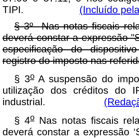
TIPI.
(Incluído pel
§ 3º Nas notas fiscais rel
deverá constar a expressão "
especificação do dispositi
registro do imposto nas referi
o
§ 3
A suspensão do impo
utilização dos créditos do I
industrial.
(Redaçã
o
§ 4
Nas notas fiscais rel
deverá constar a expressão 