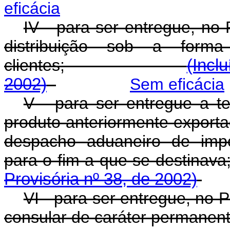
eficácia
IV - para ser entregue, no 
distribuição sob a form
clientes;
(Incl
2002)
Sem eficácia
V - para ser entregue a te
produto anteriormente export
despacho aduaneiro de impo
para o fim a que se 
Provisória nº 38, de 2002)
VI - para ser entregue, no P
consular de caráter permanent