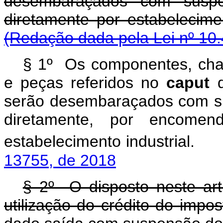
desembaraçados com suspe
diretamente por est
(Redação dada pela Lei nº 10.
§ 1º Os componentes, chass
e peças referidos no
caput
d
serão desembaraçados com s
diretamente, por encom
estabelecimento industrial.
13755, de 2018
§ 2º O disposto neste ar
utilização do crédito do impo