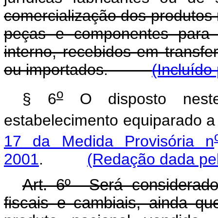
comercialização dos produtos 
peças e componentes para r
interno, recebidos em transfer
ou importados.
(Incluído
o
§ 6
O disposto neste 
estabelecimento equiparado a i
17 da Medida Provisória n
2001
.
(Redação dada pel
Art. 6º Será considerado
fiscais e cambiais, ainda que