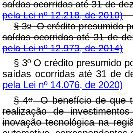
saídas ocorridas até 31 de d
pela Lei nº 12.218, de 2010)
o
§ 3
O crédito presumido po
saídas ocorridas até 31 de
pela Lei nº 12.973, de 2014)
§ 3º O crédito presumido p
saídas ocorridas até 31 de
pela Lei nº 14.076, de 2020)
o
§ 4
O benefício de que tr
realização de investimento
inovação tecnológica na regi