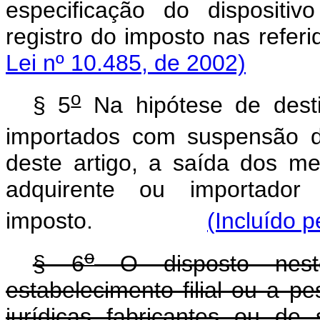
especificação do dispositi
registro do imposto na
Lei nº 10.485, de 2002)
o
§ 5
Na hipótese de desti
importados com suspensão do
deste artigo, a saída dos me
adquirente ou importador
imposto.
(Incluído p
o
§ 6
O disposto neste
estabelecimento filial ou a p
jurídicas fabricantes ou de