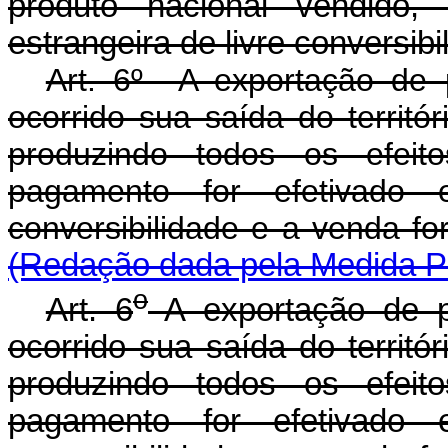
produto nacional vendido
estrangeira de livre conversibi
Art. 6º A exportação de 
ocorrido sua saída do territór
produzindo todos os efeit
pagamento for efetivado 
conversibilidade e a
(Redação dada pela Medida Pr
o
Art. 6
A exportação de p
ocorrido sua saída do territór
produzindo todos os efeit
pagamento for efetivado 