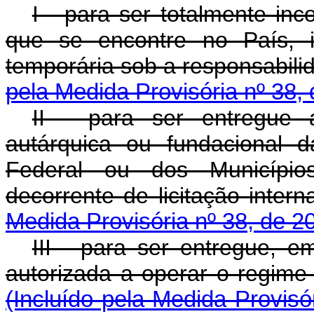
I - para ser totalmente in
que se encontre no País, 
temporária sob a respons
pela Medida Provisória nº 38,
II - para ser entregue 
autárquica ou fundacional d
Federal ou dos Município
decorrente de licitaç
Medida Provisória nº 38, de 2
III - para ser entregue, 
autorizada a operar o regime 
(Incluído pela Medida Provisó