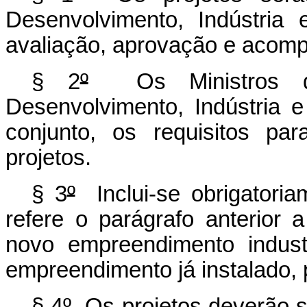
Desenvolvimento, Indústria 
avaliação, aprovação e acom
§ 2
º
Os Ministros d
Desenvolvimento, Indústria e
conjunto, os requisitos pa
projetos.
§ 3
º
Inclui-se obrigatoria
refere o parágrafo anterior 
novo empreendimento industr
empreendimento já instalado, 
§ 4
º
Os projetos deverão s