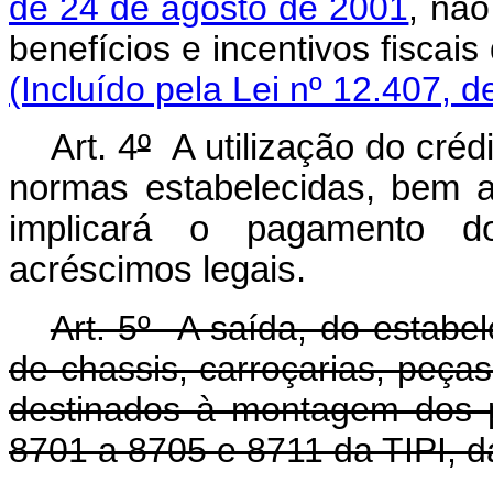
de 24 de agosto de 2001
, não
benefícios e incentivos 
(Incluído pela Lei nº 12.407, d
Art. 4
º
A utilização do cré
normas estabelecidas, bem 
implicará o pagamento d
acréscimos legais.
Art. 5º A saída, do estabel
de chassis, carroçarias, peça
destinados à montagem dos p
8701 a 8705 e 8711 da TIPI, d