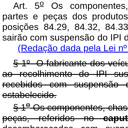
o
Art. 5
Os componentes, c
partes e peças dos produtos
posições 84.29, 84.32, 84.3
sairão com suspensão do IP
(Redação dada pela Lei nº
§ 1º O fabricante dos veíc
ao recolhimento do IPI sus
recebidos com suspensão d
estabelecido.
o
§ 1
Os componentes, chassi
peças, referidos no
caput