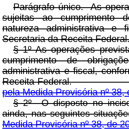
Parágrafo único. As operaç
sujeitas ao cumprimento d
natureza administrativa e f
Secretaria da Receita Federal
§ 1º
As operações prevista
cumprimento de obrigaçõ
administrativa e fiscal, conf
Receita Federa
pela Medida Provisória nº 38,
§ 2º O disposto no incis
ainda, nas seguin
Medida Provisória nº 38, de 2