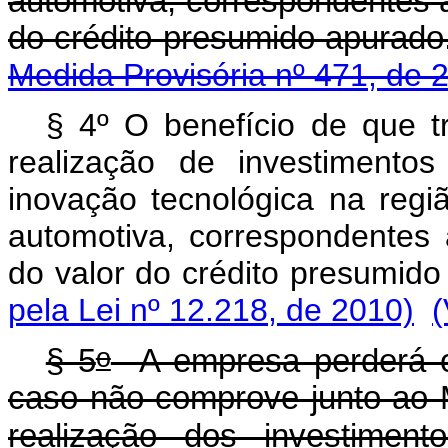
automotiva, correspondentes a
do crédito presumid
Medida Provisória nº 471, de 
§ 4º O benefício de que tr
realização de investimento
inovação tecnológica na regi
automotiva, correspondentes
do valor do crédito presumid
pela Lei nº 12.218, de 2010)
(
o
§ 5
A empresa perderá o b
caso não comprove junto ao M
realização dos investimen