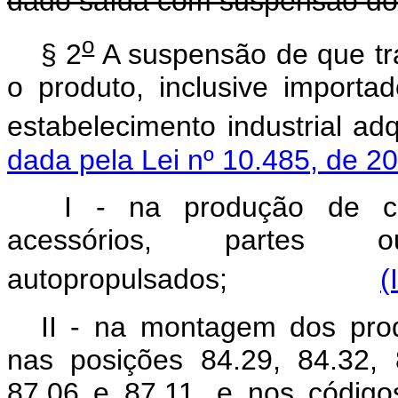
dado saída com suspensão do
o
§ 2
A suspensão de que tra
o produto, inclusive importa
estabelecimento industrial adq
dada pela Lei nº 10.485, de 2
I - na produção de comp
acessórios, partes
autopropulsados;
(
II - na montagem dos prod
nas posições 84.29, 84.32, 
87.06 e 87.11, e nos código