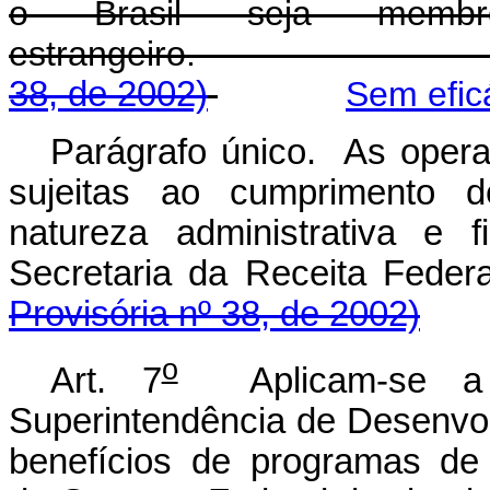
o Brasil seja membr
estrangeiro
38, de 2002)
Sem efic
Parágrafo único. As operaç
sujeitas ao cumprimento d
natureza administrativa e f
Secretaria da Rec
Provisória nº 38, de 2002)
o
Art. 7
Aplicam-se a 
Superintendência de Desenv
benefícios de programas de