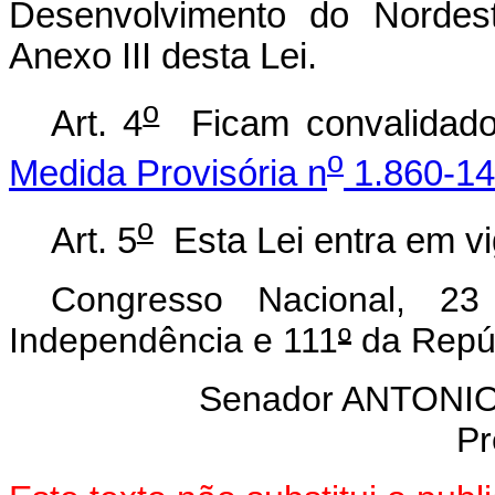
Desenvolvimento do Norde
Anexo III desta Lei.
o
Art. 4
Ficam convalidado
o
Medida Provisória n
1.860-14
o
Art. 5
Esta Lei entra em vi
Congresso Nacional, 2
Independência e 111
º
da Repúb
Senador ANTON
Pr